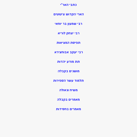
כתבי האר”י
הארי הקדוש ציטוטים
רבי שמעון בר יוחאי
רבי יצחק לוריא
תפיסת המציאות
רבי יעקב אבוחצירא
תת מודע יהדות
מושגים בקבלה
תלמוד עשר הספירות
משיח וגאולה
מאמרים בקבלה
מאמרים בחסידות