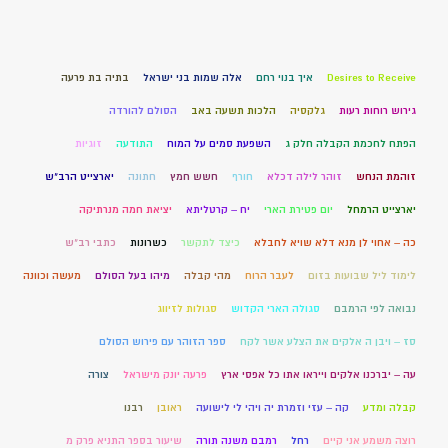
Desires to Receive
איך בנוי רחם
אלה שמות בני ישראל
בתיה בת פרעה
גירוש רוחות רעות
גלקסיה
הלכות תשעה באב
הסולם להורדה
הפתח לחכמת הקבלה חלק ג
השפעת סמים על המוח
התודעה
זוגיות
זוהמת הנחש
זוהר לילה דכלא
חורף
חשש חמץ
חתונה
יארצייט הרב"ש
יארצייט הרמחל
יום פטירת הארי
יח – קרטליתא
יציאת חמה מנרתיקה
כה – אחוי לן מנא דלא שויא לחבלא
כיצד לתקשר
כשרונות
כתבי רב"ש
לימוד ליל שבועות בזום
לעבר הרוח
מהי קבלה
מיהו בעל הסולם
מעשה וכוונה
נבואה לפי הרמבם
סגולה הארי הקדוש
סגולות לזיווג
סז – ויבן ה אלקים את הצלע אשר לקח
ספר הזוהר עם פירוש הסולם
עה – יברכנו אלקים וייראו אתו כל אפסי ארץ
פרעה יונק מישראל
צורה
קבלה ומדע
קה – עזי וזמרת יה ויהי לי לישועה
ראובן
רבנו
רוצה משמע אני קיים
רחל
רמבם משנה תורה
שיעור בספר התניא פרק מ