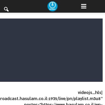
[videojs_hls
broadcast.hasulam.co.il:1935/live/pn/playlist.m3u8″
poster=”https://www.hasulam.co.il/wp-