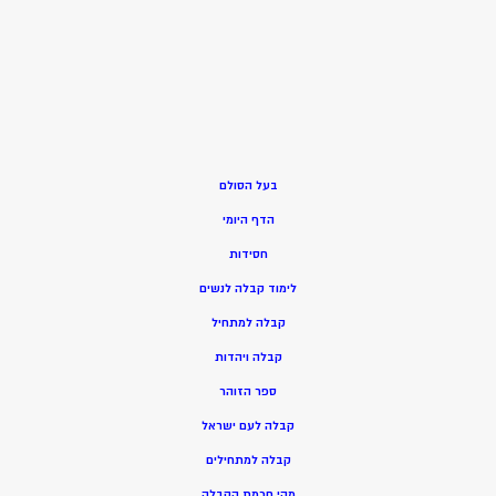
בעל הסולם
הדף היומי
חסידות
ל
ימוד קבלה לנשים
ק
בלה למתחיל
ק
בלה ויהדות
ספר הזוהר
קבלה לעם ישראל
קבלה למתחילים
מהי חכמת הקבלה