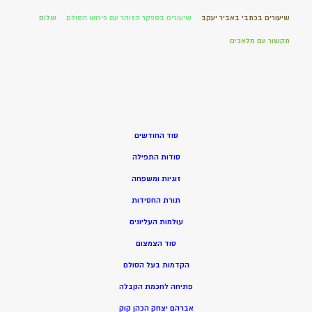
שיעורים בכתבי באביר יעקב
שיעורים בספקר הזוהר עם פירוש הסולם
שלום
תקשור עם מלאכים
סוד החודשים
סודות התפילה
זוגיות ומשפחה
תורת החסידות
עולמות העליונים
סוד הצמצום
הקדמות בעל הסולם
פתיחה לחכמת הקבלה
אברהם יצחק הכהן קוק