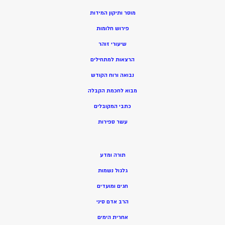
מוסר ותיקון המידות
פירוש חלומות
שיעורי זוהר
הרצאות למתחילים
נבואה ורוח הקודש
מ
בוא לחכמת הקבלה
כתבי המקובלים
ע
שר ספירות
תורה ומדע
גלגול נשמות
חגים ומועדים
הרב אדם סיני
אחרית הימים