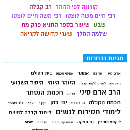
קורונה לפי הזוהר
רב קבלה
רבי חיים משה לוצטו
רבי משה חיים לוצטו
שבט
שיעור בספר התניא פרק מח
שלמה המלך
שערי קדושה לקריאה
תגיות נבחרות
בעל הסולם
אמונה
אדם סיני
אהבה
אפיקי חכמה
הזוהר היומי
היסוד השבועי
האם מותר לנשים ללמוד קבלה
הרב אדם סיני
חכמת הנסתר
זוגיות
חכמת הקבלה
יוני כהן
יעקב
ל"ג בעומר
טו בשבט
יצחק
לימודי חסידות לנשים
לימוד קבלה לנשים
מיסטיקה
ליקוטי מוהר"ן
סוכות
מיסטיקה יהודית
מלחמה