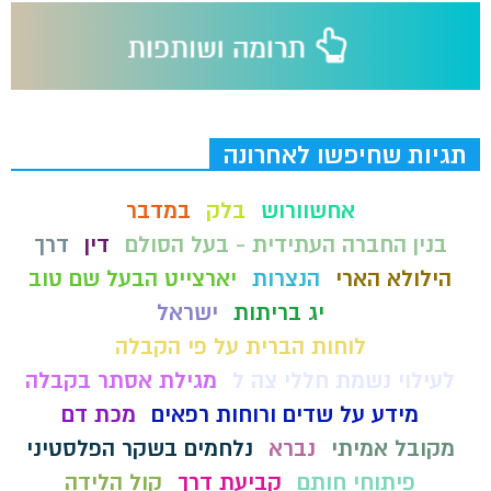
תגיות שחיפשו לאחרונה
אחשוורוש
בלק
במדבר
בנין החברה העתידית - בעל הסולם
דין
דרך
הילולא הארי
הנצרות
יארצייט הבעל שם טוב
יג בריתות
ישראל
לוחות הברית על פי הקבלה
לעילוי נשמת חללי צה ל
מגילת אסתר בקבלה
מידע על שדים ורוחות רפאים
מכת דם
מקובל אמיתי
נברא
נלחמים בשקר הפלסטיני
פיתוחי חותם
קביעת דרך
קול הלידה