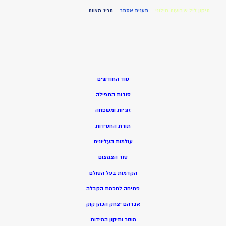
תיקון ליל שבועות חילוני
תענית אסתר
תריג מצוות
סוד החודשים
סודות התפילה
זוגיות ומשפחה
תורת החסידות
עולמות העליונים
סוד הצמצום
הקדמות בעל הסולם
פתיחה לחכמת הקבלה
אברהם יצחק הכהן קוק
מוסר ותיקון המידות