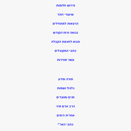
פירוש חלומות
שיעורי זוהר
הרצאות למתחילים
נבואה ורוח הקודש
מ
בוא לחכמת הקבלה
כתבי המקובלים
ע
שר ספירות
תורה ומדע
גלגול נשמות
חגים ומועדים
הרב אדם סיני
אחרית הימים
כתבי האר”י