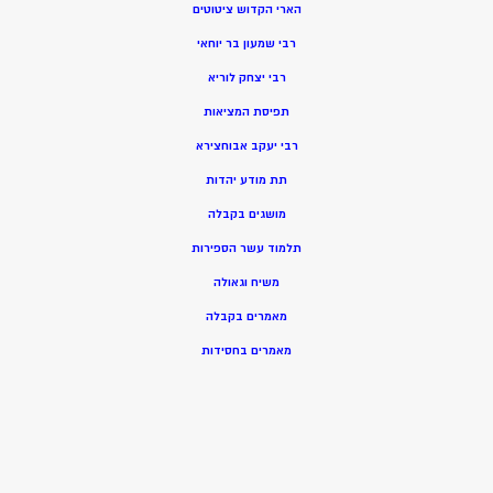
הארי הקדוש ציטוטים
רבי שמעון בר יוחאי
רבי יצחק לוריא
תפיסת המציאות
רבי יעקב אבוחצירא
תת מודע יהדות
מושגים בקבלה
תלמוד עשר הספירות
משיח וגאולה
מאמרים בקבלה
מאמרים בחסידות