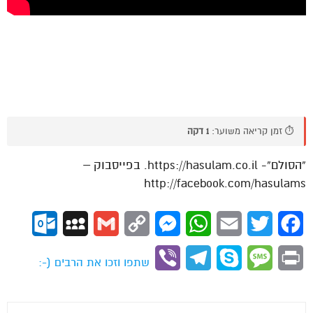
⏱️ זמן קריאה משוער:
1 דקה
“הסולם”- https://hasulam.co.il. בפייסבוק –
http://facebook.com/hasulams
ok.com
MySpace
Gmail
Copy
Messenger
WhatsApp
Email
Twitter
Facebook
Link
Viber
Telegram
Skype
Message
Print
שתפו וזכו את הרבים (-: