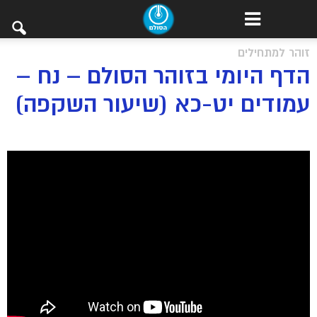
זוהר למתחילים
הדף היומי בזוהר הסולם – נח –
עמודים יט-כא (שיעור השקפה)