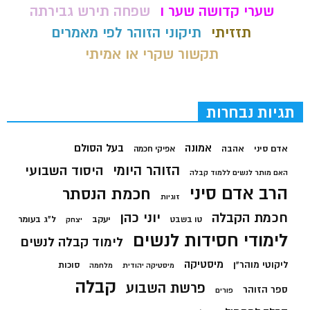
שערי קדושה שער ו
שפחה תירש גבירתה
תזזיתי
תיקוני הזוהר לפי מאמרים
תקשור שקרי או אמיתי
תגיות נבחרות
בעל הסולם
אמונה
אדם סיני
אהבה
אפיקי חכמה
הזוהר היומי
היסוד השבועי
האם מותר לנשים ללמוד קבלה
הרב אדם סיני
חכמת הנסתר
זוגיות
חכמת הקבלה
יוני כהן
יעקב
ל"ג בעומר
טו בשבט
יצחק
לימודי חסידות לנשים
לימוד קבלה לנשים
מיסטיקה
ליקוטי מוהר"ן
סוכות
מיסטיקה יהודית
מלחמה
קבלה
פרשת השבוע
ספר הזוהר
פורים