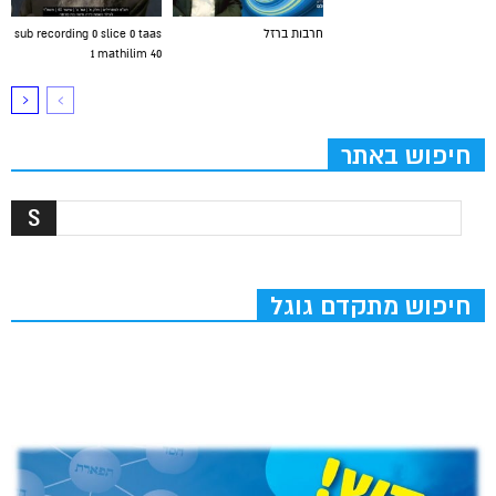
חרבות ברזל
sub recording 0 slice 0 taas
1 mathilim 40
חיפוש באתר
חיפוש מתקדם גוגל