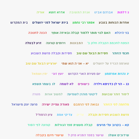
2 דלתות
אברהם אבינו
אגרת התשובה
אדרא זוטא
אוריה
אחדות הכוחות בטבע
אסתר רבי נחמון
בירת ישראל לפני ירושלים
בית המקדש
בני היכלא
האם לגוי מותר ללמוד קבלה ובאיזה אופן?
הכנה לחנוכה
הפתח לחכמת הקבלה חלק ב'
התבוננות
וירוסים קורונה
זרע לבטלה
חכמי הזוהר
חסידות הבעל שם טוב
חסידות וקבלה פרשת השבוע
טארמפ הכריז על ירושלים
יא – אני ה הוא שמי
יארצייט הבעל שם טוב
יג נהרות אפרסמון
יום פטירת הארי הקדוש
יועץ זוגי
ימין ושמאל
כג – הוי לן כדניתא וילדה
כישופים
לא לשמה
לג בעומר תשפא
לימוד זוהר שבועות
ליקוטי מוהרן לשמיעה
למשוך אורות
מטרה
מלחמה לפי הזוהר
נבואה לפי הרמבם
פאודה צפייה ישירה
פרעה יונק מישראל
פרשת השבוע חסידות וקבלה
צדיק
צדיקי אמת
ציון הרמח"ל
קא – בקרוב עלי מרעים
קבלה מעשית ספר הגורלות
קורונה לפי הסוד
שידוכים אשלג
שיעור בספר התניא פרק ל
שיעורי חינם בקבלה