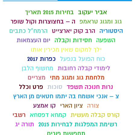
אביר יעקוב
בחירות 2015 תאריך
גוג ומגוג טראמפ
ה – בחצוצרות וקול שופר
היסטוריה
הרב קוק יארצייט
הרמח"ל כתבים
השפעה
חסידות וקבלה
יום העצמאות
ילך למקום שאין מכירין אותו
כוח הפועל בנפעל
כפרות 2017
לימודי קבלה רחובות
מחשוף הלבן
מלחמת גוג ומגוג מתי
מצריים
נרות חנוכה תשפד
סוכות
פרט וכלל
צ – אנכי אשמח בה יתמו חטאים מן הארץ
צורה
ציון הארי
קו אמצע
קורס קבלה מעשית
קמחא דפסחא
רשבי
רשימת המפלגות לבחירות 2015
תורה יג
תחפושת פורים