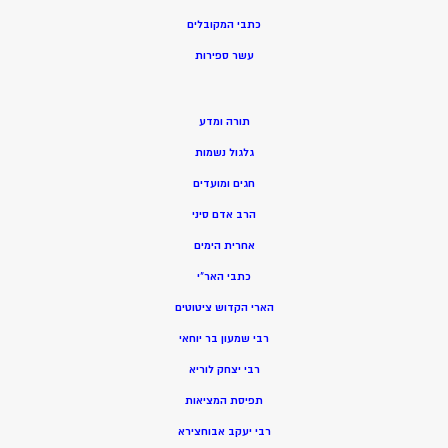
כתבי המקובלים
ע
שר ספירות
תורה ומדע
גלגול נשמות
חגים ומועדים
הרב אדם סיני
אחרית הימים
כתבי האר”י
הארי הקדוש ציטוטים
רבי שמעון בר יוחאי
רבי יצחק לוריא
תפיסת המציאות
רבי יעקב אבוחצירא