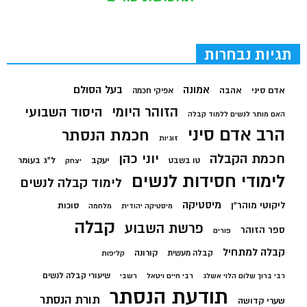
תגיות נבחרות
בעל הסולם
אמונה
אדם סיני
אהבה
אפיקי חכמה
הזוהר היומי
היסוד השבועי
האם מותר לנשים ללמוד קבלה
הרב אדם סיני
חכמת הנסתר
זוגיות
חכמת הקבלה
יוני כהן
יעקב
ל"ג בעומר
טו בשבט
יצחק
לימודי חסידות לנשים
לימוד קבלה לנשים
מיסטיקה
ליקוטי מוהר"ן
סוכות
מיסטיקה יהודית
מלחמה
קבלה
פרשת השבוע
ספר הזוהר
פורים
קבלה למתחיל
קורונה
קבלה מעשית
קליפות
שיעורי קבלה לנשים
רבי ברוך שלום הלוי אשלג
רבי חיים ויטאל
רשבי
תודעת הנסתר
תורת הנסתר
שערי קדושה