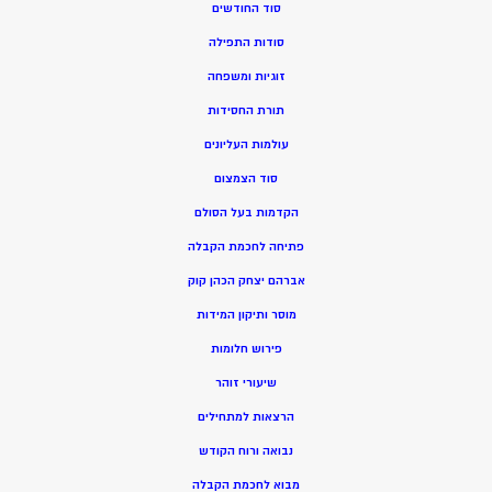
סוד החודשים
סודות התפילה
זוגיות ומשפחה
תורת החסידות
עולמות העליונים
סוד הצמצום
הקדמות בעל הסולם
פתיחה לחכמת הקבלה
אברהם יצחק הכהן קוק
מוסר ותיקון המידות
פירוש חלומות
שיעורי זוהר
הרצאות למתחילים
נבואה ורוח הקודש
מ
בוא לחכמת הקבלה