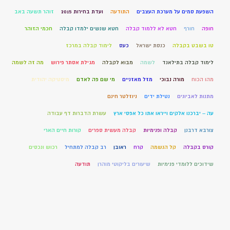
השפעת סמים על מערכת העצבים
התודעה
ועדת בחירות 2015
זוהר תשעה באב
חופה
חורף
חטא לא ללמוד קבלה
חטא שנשים ילמדו קבלה
חכמי הזוהר
טו בשבט בקבלה
כנסת ישראל
כעס
לימוד קבלה במרכז
לימוד קבלה בתילאנד
לשמה
מבוא לקבלה
מגילת אסתר פירוש
מה זה לשמה
מהו הכוח
מורה נבוכי
מזל מאזניים
מי שם פה לאדם
מיסטיקה יהודית
מתנות לאביונים
נטילת ידים
ניוזלטר חינם
עה – יברכנו אלקים וייראו אתו כל אפסי ארץ
עשרת הדברות דף עבודה
צורבא דרבנן
קבלה ופנימיות
קבלה מעשית ספרים
קורות חיים הארי
קורס בקבלה
קל הנשמה
קרח
ראובן
רב קבלה למתחיל
רכוש ונכסים
שידוכים ללומדי פנימיות
שיעורים בליקוטי מוהרן
תודעה