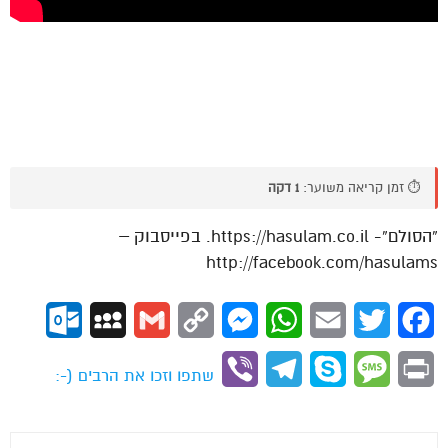
⏱️ זמן קריאה משוער:
1 דקה
“הסולם”- https://hasulam.co.il. בפייסבוק –
http://facebook.com/hasulams
ok.com
MySpace
Gmail
Copy
Messenger
WhatsApp
Email
Twitter
Facebook
Link
Viber
Telegram
Skype
Message
Print
שתפו וזכו את הרבים (-: