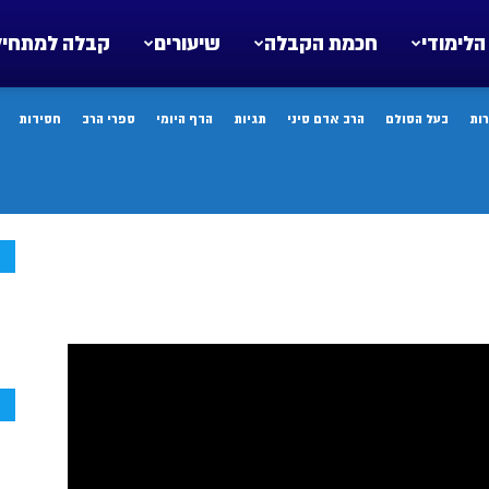
הלימודי
חכמת הקבלה
שיעורים
קבלה למתחיל
ות
בעל הסולם
הרב אדם סיני
תגיות
הדף היומי
ספרי הרב
חסידות
ח
ח