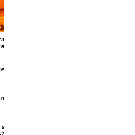
מי
של
יצ
רוח
5
לש