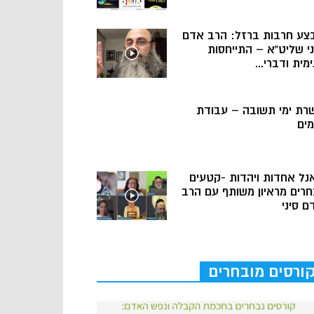
צע חרבות ברזל: הרב אדם
ני שליט”א – התייחסות
מית ודברי...
רת ימי תשובה – עבודת
מים
נל אחדות ויהדות -קטעים
חרים מראיון משותף עם הרב
ם סיני
ורסים מובחרים