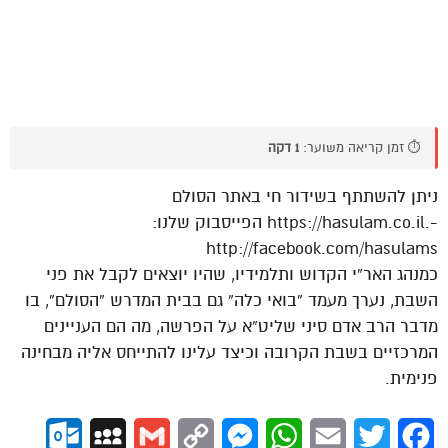
⏱️ זמן קריאה משוער:
1 דקה
ניתן להשתתף בשידור חי באתר הסולם
-.https://hasulam.co.il הפייסבוק שלנו:
http://facebook.com/hasulams
כמנהג האר”י הקדוש ותלמידיו, שהיו יוצאים לקבל את פני
השבת, נערך מעמד “בואי כלה” גם בבית המדרש “הסולם”, בו
מדבר הרב אדם סיני שליט”א על הפרשה, מה הם העניינים
המרכזיים בשבת הקרובה וכיצד עלינו להתייחס אליה מבחינה
פנימית.
ok.com
MySpace
Gmail
Copy
Messenger
WhatsApp
Email
Twitter
Facebook