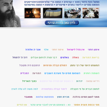
אימון רוחני
אין מזל לישראל
איפור רוחני
אלף
אנכי ה אלוהיך
בריאות התודעה
גאולה
גאלונים
דבר תורה לניחום אבלים
דרך ה' לרמחל
המשפט היומי של רבי נחמן
הסולם קבלה ופנימיות
הרמבם היה מקובל
השמנה רוחנית
השפעת סמים על מערכת העצבים
התודעה
התכלית
וידיאו צמאה
יהדות
כ בטבת יום פטירה של הרמבם
כתבי האריזל
לוחות הברית על פי הקבלה
לימוד קבלה בקלפורניה
למה משה לא עלה לארץ
מותר לעשן סמים בהלכה
מכירת חמץ
מפתחןות שלמות
מתאבד
מתי נכנסת תענית אסתר
נא – כשאתם מגיעין לאבני שיש טהור
עץ החיים