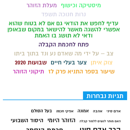
מיסטיקה וכישוף
מעלת הזוהר
נרות חנוכה תשפד
עדיף לחפש את הודאי גם אם לא בטוח שהוא
אפשרי להשגה מאשר להישאר במקום שבאופן
ודאי לא תושג בו האמת
פתח לחכמת הקבלה
צב – על ידי מה שאדם נע ונד בתוך ביתו
צוק איתן
צער בעלי חיים
שבועות 2020
שיעור בספר התניא פרק לז
תיקוני הזוהר
תגיות נבחרות
בעל הסולם
אמונה
אדם סיני
אהבה
אפיקי חכמה
הזוהר היומי
היסוד השבועי
האם מותר לנשים ללמוד קבלה
הרב אדם סיני