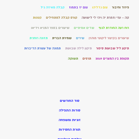
פירוד וחיבור
צום גדליהו
צום יז בתמוז
קבלה מאיזה גיל
קה – עזי וזמרת יה ויהי לי לישועה
קורס קבלה למתחילים
קטנות
רוח רעה החודרת לגוף
שדים אמיתיים
שיעורים בספר התניא וידיאו
שיעורים בקיצור ליקוטי מוהרן
שירים
שמירת הברית
תזונה רוחנית
תיקון ליל שבועות סיפור
תיקון לילה שבועות
תמונה של עשרת הדיברות
תקופת בין המצרים 2019
תרפים
תשוקה
סוד החודשים
סודות התפילה
זוגיות ומשפחה
תורת החסידות