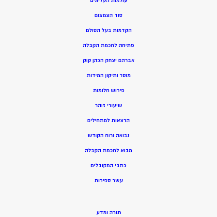
עולמות העליונים
סוד הצמצום
הקדמות בעל הסולם
פתיחה לחכמת הקבלה
אברהם יצחק הכהן קוק
מוסר ותיקון המידות
פירוש חלומות
שיעורי זוהר
הרצאות למתחילים
נבואה ורוח הקודש
מ
בוא לחכמת הקבלה
כתבי המקובלים
ע
שר ספירות
תורה ומדע