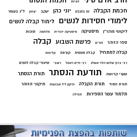
חכמת הנסתר
זוגיות
חכמת הקבלה
יוני כהן
יעקב
ל"ג בעומר
טו בשבט
יצחק
לימודי חסידות לנשים
לימוד קבלה לנשים
מיסטיקה
ליקוטי מוהר"ן
סוכות
מיסטיקה יהודית
מלחמה
קבלה
פרשת השבוע
ספר הזוהר
פורים
קבלה למתחיל
קורונה
קבלה מעשית
קליפות
שיעורי קבלה לנשים
רבי ברוך שלום הלוי אשלג
רבי חיים ויטאל
רשבי
תודעת הנסתר
תורת הנסתר
שערי קדושה
תורת הקבלה
תיקוני הזוהר
תורת הסוד
תיקון ליל שבועות
תלמוד עשר הספירות
תפילה