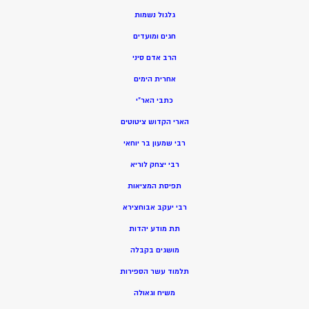
גלגול נשמות
חגים ומועדים
הרב אדם סיני
אחרית הימים
כתבי האר”י
הארי הקדוש ציטוטים
רבי שמעון בר יוחאי
רבי יצחק לוריא
תפיסת המציאות
רבי יעקב אבוחצירא
תת מודע יהדות
מושגים בקבלה
תלמוד עשר הספירות
משיח וגאולה