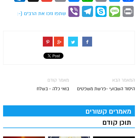
Link
Viber
Telegram
Skype
Message
Print
שתפו וזכו את הרבים (-:
המאמר הבא
מאמר קודם
היסוד השבועי -פרשת משפטים
בואי כלה - בשלח
מאמרים קשורים
תוכן קודם