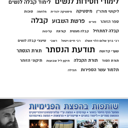
לימודי חסידות לנשים
לימוד קבלה לנשים
מיסטיקה
ליקוטי מוהר"ן
סוכות
מיסטיקה יהודית
מלחמה
קבלה
פרשת השבוע
ספר הזוהר
פורים
קבלה למתחיל
קורונה
קבלה מעשית
קליפות
שיעורי קבלה לנשים
רבי ברוך שלום הלוי אשלג
רבי חיים ויטאל
רשבי
תודעת הנסתר
תורת הנסתר
שערי קדושה
תורת הקבלה
תיקוני הזוהר
תורת הסוד
תיקון ליל שבועות
תלמוד עשר הספירות
תפילה