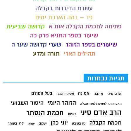
עשרת הדיברות בקבלה
פד – במה הארכת ימים
פתיחה לחכמת הקבלה אות א
קדושה שביעית
שיעור בספר התניא פרק כה
שיעורים בספר הזוהר
שערי קדושה שער ה
תהילים הארי
תורה ומדע
תגיות נבחרות
בעל הסולם
אמונה
אדם סיני
אהבה
אפיקי חכמה
הזוהר היומי
היסוד השבועי
האם מותר לנשים ללמוד קבלה
הרב אדם סיני
חכמת הנסתר
זוגיות
חכמת הקבלה
יוני כהן
יעקב
ל"ג בעומר
טו בשבט
יצחק