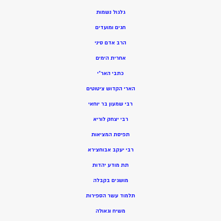
גלגול נשמות
חגים ומועדים
הרב אדם סיני
אחרית הימים
כתבי האר”י
הארי הקדוש ציטוטים
רבי שמעון בר יוחאי
רבי יצחק לוריא
תפיסת המציאות
רבי יעקב אבוחצירא
תת מודע יהדות
מושגים בקבלה
תלמוד עשר הספירות
משיח וגאולה