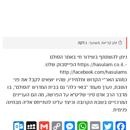
⏱️ זמן קריאה משוער:
1 דקה
ניתן להשתתף בשידור חי באתר הסולם
-.https://hasulam.co.il הפייסבוק שלנו:
http://facebook.com/hasulams
כמנהג האר”י הקדוש ותלמידיו, שהיו יוצאים לקבל את פני
השבת, נערך מעמד “בואי כלה” גם בבית המדרש “הסולם”, בו
מדבר הרב אדם סיני שליט”א על הפרשה, מה הם העניינים
המרכזיים בשבת הקרובה וכיצד עלינו להתייחס אליה מבחינה
פנימית.
ok.com
MySpace
Gmail
Copy
Messenger
WhatsApp
Email
Twitter
Facebook