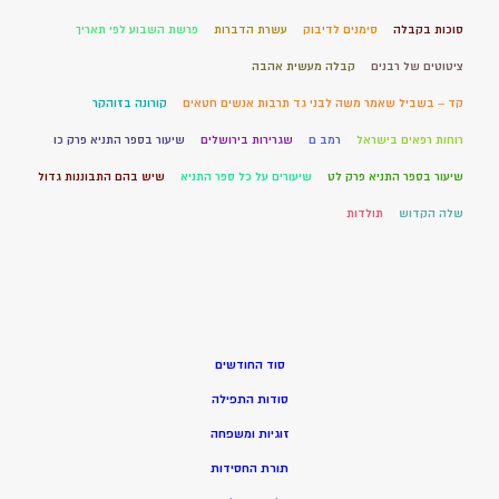
סוכות בקבלה
סימנים לדיבוק
עשרת הדברות
פרשת השבוע לפי תאריך
ציטוטים של רבנים
קבלה מעשית אהבה
קד – בשביל שאמר משה לבני גד תרבות אנשים חטאים
קורונה בזוהקר
רוחות רפאים בישראל
רמב ם
שגרירות בירושלים
שיעור בספר התניא פרק כו
שיעור בספר התניא פרק לט
שיעורים על כל ספר התניא
שיש בהם התבוננות גדול
שלה הקדוש
תולדות
סוד החודשים
סודות התפילה
זוגיות ומשפחה
תורת החסידות