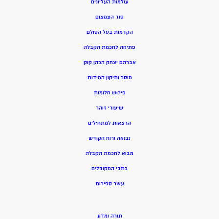
עולמות העליונים
סוד הצמצום
הקדמות בעל הסולם
פתיחה לחכמת הקבלה
אברהם יצחק הכהן קוק
מוסר ותיקון המידות
פירוש חלומות
שיעורי זוהר
הרצאות למתחילים
נבואה ורוח הקודש
מ
בוא לחכמת הקבלה
כתבי המקובלים
ע
שר ספירות
תורה ומדע