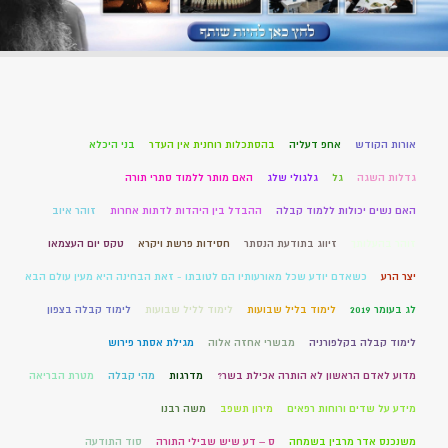
אורות הקודש
אחפ דעליה
בהסתכלות רוחנית אין העדר
בני היכלא
גדלות השגה
גל
גלגולי שלג
האם מותר ללמוד סתרי תורה
האם נשים יכולות ללמוד קבלה
ההבדל בין היהדות לדתות אחרות
זוהר איוב
זוהר בהעלותך
זיווג בתודעת הנסתר
חסידות פרשת ויקרא
טקס יום העצמאו
יצר הרע
כשאדם יודע שכל מאורעותיו הם לטובתו - זאת הבחינה היא מעין עולם הבא
לג בעומר 2019
לימוד בליל שבועות
לימוד לליל שבועות
לימוד קבלה בצפון
לימוד קבלה בקלפורניה
מבשרי אחזה אלוה
מגילת אסתר פירוש
מדוע לאדם הראשון לא הותרה אכילת בשר?
מדרגות
מהי קבלה
מטרת הבריאה
מידע על שדים ורוחות רפאים
מירון תשפב
משה רבנו
משנכנס אדר מרבין בשמחה
ס – דע שיש שבילי התורה
סוד התודעה