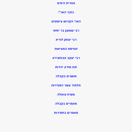
אחרית הימים
כתבי האר”י
הארי הקדוש ציטוטים
רבי שמעון בר יוחאי
רבי יצחק לוריא
תפיסת המציאות
רבי יעקב אבוחצירא
תת מודע יהדות
מושגים בקבלה
תלמוד עשר הספירות
משיח וגאולה
מאמרים בקבלה
מאמרים בחסידות