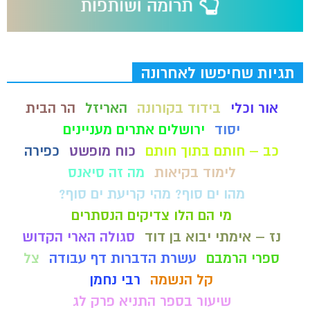
תגיות שחיפשו לאחרונה
אור וכלי
בידוד בקורונה
האריזל
הר הבית
יסוד
ירושלים אתרים מעניינים
כב – חותם בתוך חותם
כוח מופשט
כפירה
לימוד בקיאות
מה זה סיאנס
מהו ים סוף? מהי קריעת ים סוף?
מי הם הלו צדיקים הנסתרים
נז – אימתי יבוא בן דוד
סגולה הארי הקדוש
ספרי הרמבם
עשרת הדברות דף עבודה
צל
קל הנשמה
רבי נחמן
שיעור בספר התניא פרק לג