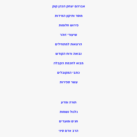
אברהם יצחק הכהן קוק
מוסר ותיקון המידות
פירוש חלומות
שיעורי זוהר
הרצאות למתחילים
נבואה ורוח הקודש
מ
בוא לחכמת הקבלה
כתבי המקובלים
ע
שר ספירות
תורה ומדע
גלגול נשמות
חגים ומועדים
הרב אדם סיני