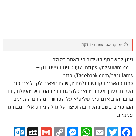
⏱️ זמן קריאה משוער:
1 דקה
‎ניתן להשתתף בשידור חי באתר הסולם –
https://hasulam.co.il. לעדכונים בפייסבוק –
http://facebook.com/hasulams
‎כמנהג האר”י הקדוש ותלמידיו, שהיו יוצאים לקבל את פני
השבת, נערך מעמד “בואי כלה” גם בבית המדרש “הסולם”, בו
מדבר הרב אדם סיני שליט”א על הפרשה, מה הם העניינים
המרכזיים בשבת הקרובה וכיצד עלינו להתייחס אליה מבחינה
פנימית.
ok.com
MySpace
Gmail
Copy
Messenger
WhatsApp
Email
Twitter
Facebook