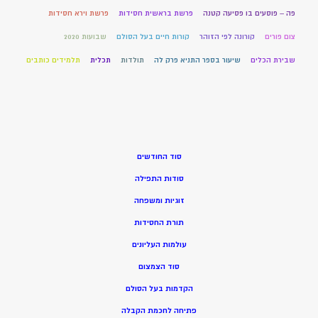
פה – פוסעים בו פסיעה קטנה
פרשת בראשית חסידות
פרשת וירא חסידות
צום פורים
קורונה לפי הזוהר
קורות חיים בעל הסולם
שבועות 2020
שבירת הכלים
שיעור בספר התניא פרק לה
תולדות
תכלית
תלמידים כותבים
סוד החודשים
סודות התפילה
זוגיות ומשפחה
תורת החסידות
עולמות העליונים
סוד הצמצום
הקדמות בעל הסולם
פתיחה לחכמת הקבלה