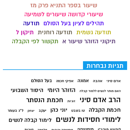
שיעור בספר התניא פרק מז
שיעורי קדושה שיעורים לשמיעה
תהילים לציון בעל הסולם
תודעה
תודעה גשמית
תודעה רוחנית
תיקון ל
תיקוני הזוהר שיעור א
תקשור לפי הקבלה
תגיות נבחרות
בעל הסולם
אמונה
אדם סיני
אהבה
אפיקי חכמה
הזוהר היומי
היסוד השבועי
האם מותר לנשים ללמוד קבלה
הרב אדם סיני
חכמת הנסתר
זוגיות
חכמת הקבלה
יוני כהן
יעקב
ל"ג בעומר
טו בשבט
יצחק
לימודי חסידות לנשים
לימוד קבלה לנשים
מיסטיקה
ליקוטי מוהר"ן
סוכות
מיסטיקה יהודית
מלחמה