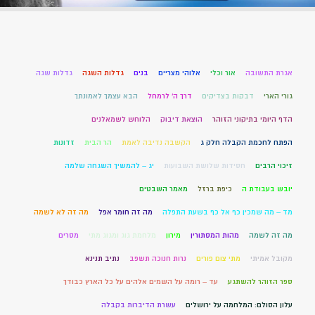
אגרת התשובה
אור וכלי
אלוהי מצריים
בנים
גדלות השגה
גדלות שגה
גורי הארי
דבקות בצדיקים
דרך ה' לרמחל
הבא עצמך לאמונתך
הדף היומי בתיקוני הזוהר
הוצאת דיבוק
הלוחש לשמאלנים
הפתח לחכמת הקבלה חלק ג
הקשבה נדיבה לאמת
הר הבית
זדונות
זיכוי הרבים
חסידות שלושת השבועות
יג – להמשיך השגחה שלמה
יובש בעבודת ה
כיפת ברזל
מאמר השבטים
מד – מה שמכין כף אל כף בשעת התפלה
מה זה חומר אפל
מה זה לא לשמה
מה זה לשמה
מהות המסתורין
מירון
מלחמת גוג ומגוג מתי
מסרים
מקובל אמיתי
מתי צום פורים
נרות חנוכה תשפב
נתיב תנינא
ספר הזוהר להשתגע
עד – רומה על השמים אלהים על כל הארץ כבודך
עלון הסולם: המלחמה על ירושלים
עשרת הדיברות בקבלה