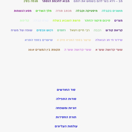
מב – וירא בצר להם בשמעו את רנתם
מבוא לחכמת הנסתר
מגפה בסין
מושגים בקבלה
מיסטיקה וקבלה
מכתב תודה
מלך השדים
מסע הנשמות
מצרים
סיכום תיקוני הזוהר
פרשת השבוע בשלח
קורס קבלה
קליפות
קריאת קודש
רבבה
רבי חיים ויטאל
רחמים
רכוש ונכסים
שופרו של משיח
שידור חי חג הגאולה
שיעור בספר התניא פרק א
שיעורים בספר התניא
שערי קדושה שער א
שערי קדושה שער ה
תקופת בין המצרים 2019
סוד החודשים
סודות התפילה
זוגיות ומשפחה
תורת החסידות
עולמות העליונים