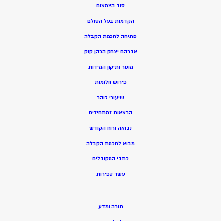
סוד הצמצום
הקדמות בעל הסולם
פתיחה לחכמת הקבלה
אברהם יצחק הכהן קוק
מוסר ותיקון המידות
פירוש חלומות
שיעורי זוהר
הרצאות למתחילים
נבואה ורוח הקודש
מ
בוא לחכמת הקבלה
כתבי המקובלים
ע
שר ספירות
תורה ומדע