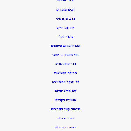
גלגול נשמות
חגים ומועדים
הרב אדם סיני
אחרית הימים
כתבי האר”י
הארי הקדוש ציטוטים
רבי שמעון בר יוחאי
רבי יצחק לוריא
תפיסת המציאות
רבי יעקב אבוחצירא
תת מודע יהדות
מושגים בקבלה
תלמוד עשר הספירות
משיח וגאולה
מאמרים בקבלה