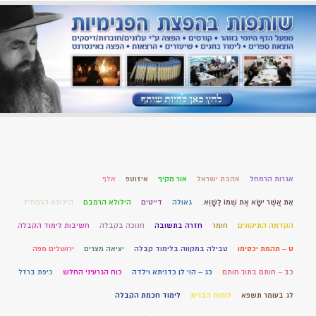
אגרות הרמחל
אהבת ישראל
אור מקיף
איזוטפ
אלף
אֵת אֲשֶׁר יִשָּׂא אֶת שְׁמוֹ לַשָּׁוְא.
גאולה
דייטים
הילולא הרמבם
הילולא הרמח"ל
הקדמה התיקונים
חומר
חזרה בתשובה
חנוכה בקבלה
חשיבות לימוד הקבלה
ט – תהמת יכסימו
טבילה במקווה בלימוד קבלה
יציאה מצרים
ירושלים מפה
כב – חותם בתוך חותם
כג – הוי לן כדניתא וילדה
כוח הגרעיני החלש
כיפת ברזל
לג בעומר תשפא
לוחות הברית
לימוד חכמת הקבלה