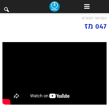
הקדמה לתע"ס
047 מז