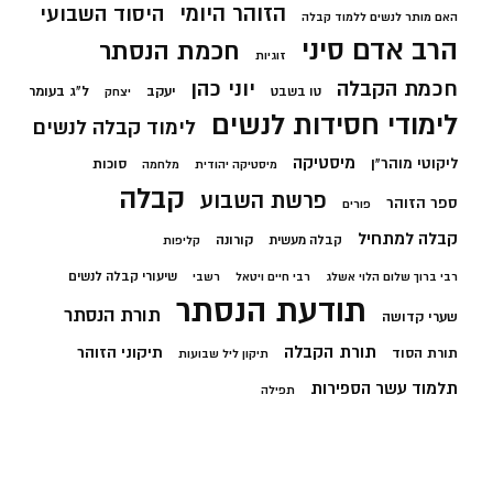
הזוהר היומי
היסוד השבועי
האם מותר לנשים ללמוד קבלה
הרב אדם סיני
חכמת הנסתר
זוגיות
חכמת הקבלה
יוני כהן
יעקב
ל"ג בעומר
טו בשבט
יצחק
לימודי חסידות לנשים
לימוד קבלה לנשים
מיסטיקה
ליקוטי מוהר"ן
סוכות
מיסטיקה יהודית
מלחמה
קבלה
פרשת השבוע
ספר הזוהר
פורים
קבלה למתחיל
קורונה
קבלה מעשית
קליפות
שיעורי קבלה לנשים
רבי ברוך שלום הלוי אשלג
רבי חיים ויטאל
רשבי
תודעת הנסתר
תורת הנסתר
שערי קדושה
תורת הקבלה
תיקוני הזוהר
תורת הסוד
תיקון ליל שבועות
תלמוד עשר הספירות
תפילה