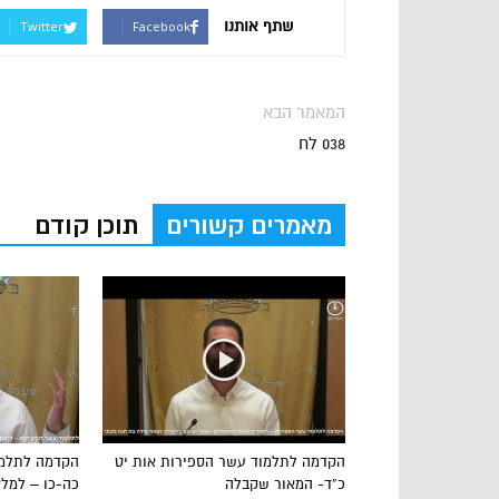
שתף אותנו
Twitter
Facebook
המאמר הבא
038 לח
מאמרים קשורים
תוכן קודם
הקדמה לתלמוד עשר הספירות אות יט
הקדמה לתלמו
כ”ד- המאור שקבלה
כה-כו – למל