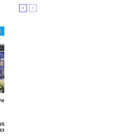
ה
אי
מג
הק