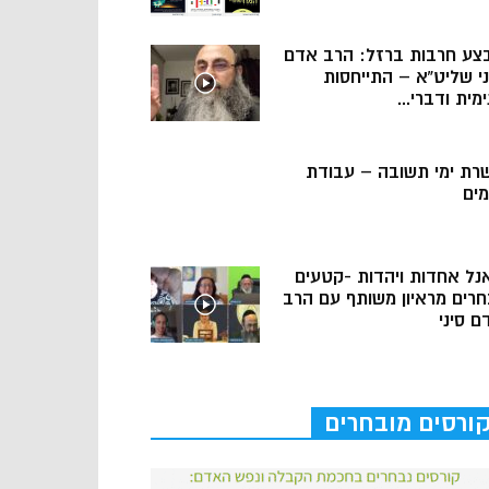
צע חרבות ברזל: הרב אדם
ני שליט”א – התייחסות
מית ודברי...
רת ימי תשובה – עבודת
מים
נל אחדות ויהדות -קטעים
חרים מראיון משותף עם הרב
ם סיני
ורסים מובחרים