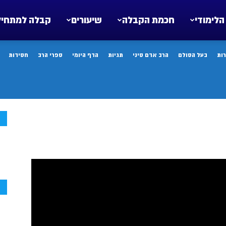
הלימודי
חכמת הקבלה
שיעורים
קבלה למתחיל
ות
בעל הסולם
הרב אדם סיני
תגיות
הדף היומי
ספרי הרב
חסידות
ח
ח