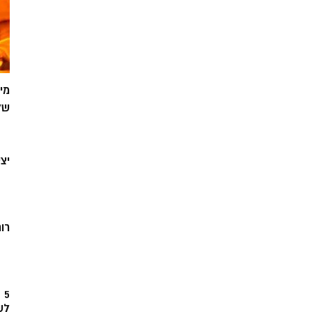
מי
של
יצ
רוח
5
לש