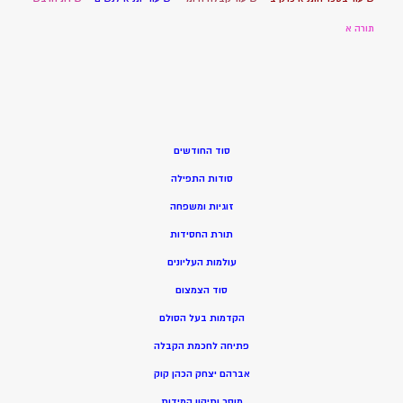
תורה א
סוד החודשים
סודות התפילה
זוגיות ומשפחה
תורת החסידות
עולמות העליונים
סוד הצמצום
הקדמות בעל הסולם
פתיחה לחכמת הקבלה
אברהם יצחק הכהן קוק
מוסר ותיקון המידות