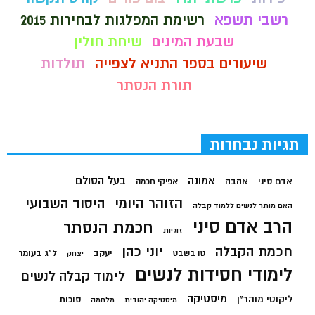
רשבי תשפא
רשימת המפלגות לבחירות 2015
שבעת המינים
שיחת חולין
שיעורים בספר התניא לצפייה
תולדות
תורת הנסתר
תגיות נבחרות
בעל הסולם
אמונה
אדם סיני
אהבה
אפיקי חכמה
הזוהר היומי
היסוד השבועי
האם מותר לנשים ללמוד קבלה
הרב אדם סיני
חכמת הנסתר
זוגיות
חכמת הקבלה
יוני כהן
יעקב
ל"ג בעומר
טו בשבט
יצחק
לימודי חסידות לנשים
לימוד קבלה לנשים
מיסטיקה
ליקוטי מוהר"ן
סוכות
מיסטיקה יהודית
מלחמה