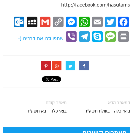
http://facebook.com/hasulams
ok.com
MySpace
Gmail
Copy
Messenger
WhatsApp
Email
Twitter
Facebook
Link
Viber
Telegram
Skype
Message
Print
שתפו וזכו את הרבים (-:
המאמר הבא
מאמר קודם
בואי כלה - בשלח תשע"ד
בואי כלה - בא תשע"ד