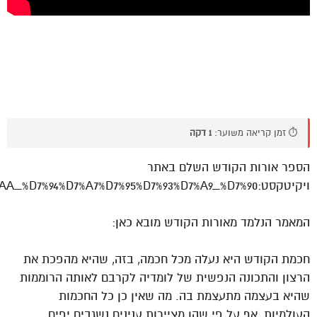
⏱️ זמן קריאה משוער:
1 דקה
הספר אורות הקודש השלם באתר
ויקיטקסט:http://he.wikisource.org/wiki/%D7%90%D7%95%D7%A8%D7%95%D7%AA_%D7%94%D7%A7%D7%95%D7%93%D7%A9_%D7%90
המאמר הנלמד מאורות הקודש מובא כאן:
חכמת הקודש היא נעלה מכל חכמה, בזה, שהיא מהפכת את
הרצון והתכונה הנפשית של לומדיה לקרבם לאותה הרוממות
שהיא בעצמה מתעצמת בה. מה שאין כן כל החכמות
העולמיות, אף על פי שהן מציירות ענינים נשגבים יפים