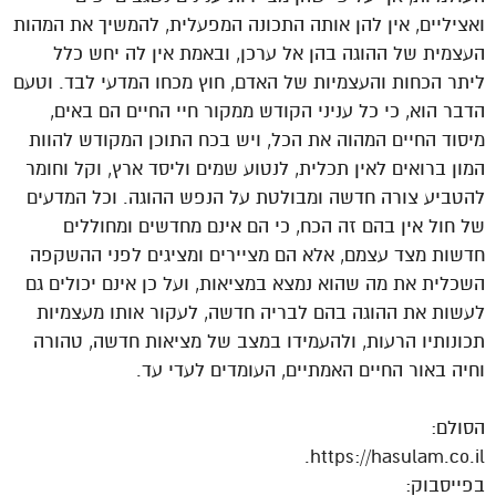
ואציליים, אין להן אותה התכונה המפעלית, להמשיך את המהות
העצמית של ההוגה בהן אל ערכן, ובאמת אין לה יחש כלל
ליתר הכחות והעצמיות של האדם, חוץ מכחו המדעי לבד. וטעם
הדבר הוא, כי כל עניני הקודש ממקור חיי החיים הם באים,
מיסוד החיים המהוה את הכל, ויש בכח התוכן המקודש להוות
המון ברואים לאין תכלית, לנטוע שמים וליסד ארץ, וקל וחומר
להטביע צורה חדשה ומבולטת על הנפש ההוגה. וכל המדעים
של חול אין בהם זה הכח, כי הם אינם מחדשים ומחוללים
חדשות מצד עצמם, אלא הם מציירים ומציגים לפני ההשקפה
השכלית את מה שהוא נמצא במציאות, ועל כן אינם יכולים גם
לעשות את ההוגה בהם לבריה חדשה, לעקור אותו מעצמיות
תכונותיו הרעות, ולהעמידו במצב של מציאות חדשה, טהורה
וחיה באור החיים האמתיים, העומדים לעדי עד.
הסולם:
https://hasulam.co.il.
בפייסבוק: