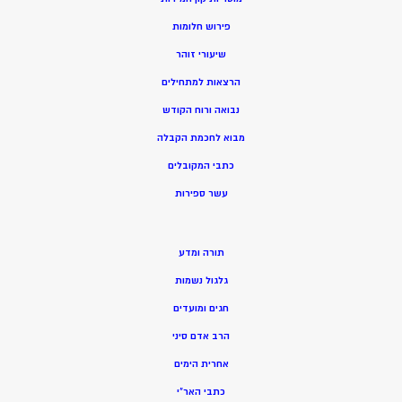
פירוש חלומות
שיעורי זוהר
הרצאות למתחילים
נבואה ורוח הקודש
מ
בוא לחכמת הקבלה
כתבי המקובלים
ע
שר ספירות
תורה ומדע
גלגול נשמות
חגים ומועדים
הרב אדם סיני
אחרית הימים
כתבי האר”י