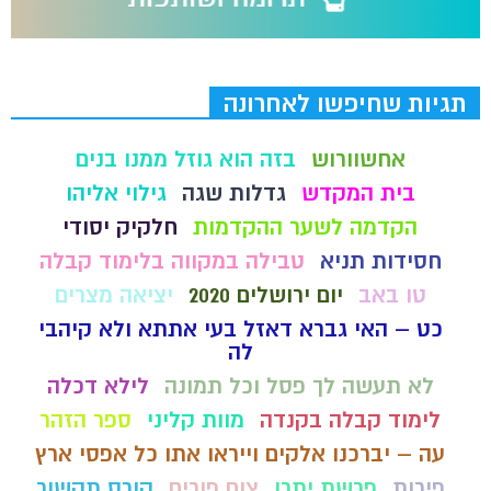
תגיות שחיפשו לאחרונה
אחשוורוש
בזה הוא גוזל ממנו בנים
בית המקדש
גדלות שגה
גילוי אליהו
הקדמה לשער ההקדמות
חלקיק יסודי
חסידות תניא
טבילה במקווה בלימוד קבלה
טו באב
יום ירושלים 2020
יציאה מצרים
כט – האי גברא דאזל בעי אתתא ולא קיהבי
לה
לא תעשה לך פסל וכל תמונה
לילא דכלה
לימוד קבלה בקנדה
מוות קליני
ספר הזהר
עה – יברכנו אלקים וייראו אתו כל אפסי ארץ
פירות
פרשת יתרו
צום פורים
קורס תקשור