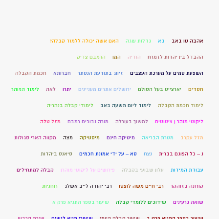
אהבה טו באב
בא
גדלות שגה
האם אשה יכולה ללמוד קבלה?
ההבדל בין יהדות לזמרח
הודיה
המן
הרמבם צדיק
השפעת סמים על מערכת העצבים
זיווג בתודעת הנסתר
חברותא
חכמת הקבלה
חסדים
יארצייט בעל הסולם
ירושלים אתרים מעניינים
יתרו
לאה
לימוד הזוהר
לימוד חכמת הקבלה
לימוד ליום תשעה באב
לימודי קבלה בנהריה
ליקוטי מוהר ן ציטוטים
למשוך בעורלה
מורה נבוכים רמבם
מזל טלה
מזל עקרב
מטרת הבריאה
מיטיקה חינם
מיסטיקה
מצה
מקווה הארי סגולות
נ – כל הפוגם בברית
נצח
סא – על ידי אמונת חכמים
סיאנס ביהדות
עבודת המידות
עלון שבועי בקבלה
פירושים על ליקוטי מוהרן
קבלה למתחילים
קורונה בזוהקר
רבי חיים משה לוצטו
רבי יהודה לייב אשלג
רוחניות
שואה גרעינים
שידוכים ללומדי קבלה
שיעור בספר התניא פרק א
שיעור בספר התניא פרק ב
שיעור קבלה היומי
שיעורי תניא לנשים
שירת הרבש