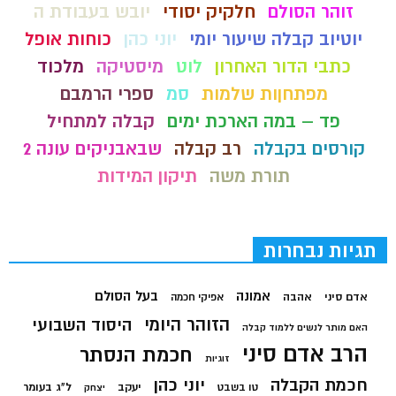
זוהר הסולם
חלקיק יסודי
יובש בעבודת ה
יוטיוב קבלה שיעור יומי
יוני כהן
כוחות אופל
כתבי הדור האחרון
לוט
מיסטיקה
מלכוד
מפתחןות שלמות
סמ
ספרי הרמבם
פד – במה הארכת ימים
קבלה למתחיל
קורסים בקבלה
רב קבלה
שבאבניקים עונה 2
תורת משה
תיקון המידות
תגיות נבחרות
בעל הסולם
אמונה
אדם סיני
אהבה
אפיקי חכמה
הזוהר היומי
היסוד השבועי
האם מותר לנשים ללמוד קבלה
הרב אדם סיני
חכמת הנסתר
זוגיות
חכמת הקבלה
יוני כהן
יעקב
ל"ג בעומר
טו בשבט
יצחק