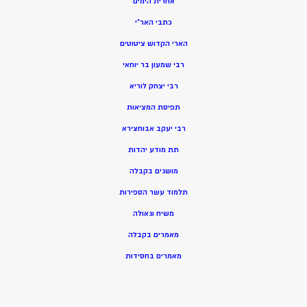
אחרית הימים
כתבי האר”י
הארי הקדוש ציטוטים
רבי שמעון בר יוחאי
רבי יצחק לוריא
תפיסת המציאות
רבי יעקב אבוחצירא
תת מודע יהדות
מושגים בקבלה
תלמוד עשר הספירות
משיח וגאולה
מאמרים בקבלה
מאמרים בחסידות