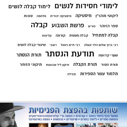
לימודי חסידות לנשים
לימוד קבלה לנשים
מיסטיקה
ליקוטי מוהר"ן
סוכות
מיסטיקה יהודית
מלחמה
קבלה
פרשת השבוע
ספר הזוהר
פורים
קבלה למתחיל
קורונה
קבלה מעשית
קליפות
שיעורי קבלה לנשים
רבי ברוך שלום הלוי אשלג
רבי חיים ויטאל
רשבי
תודעת הנסתר
תורת הנסתר
שערי קדושה
תורת הקבלה
תיקוני הזוהר
תורת הסוד
תיקון ליל שבועות
תלמוד עשר הספירות
תפילה