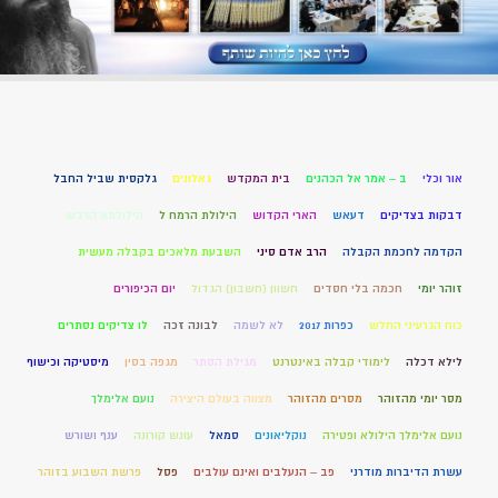
אור וכלי
ב – אמר אל הכהנים
בית המקדש
גאלונים
גלקסית שביל החבל
דבקות בצדיקים
דעאש
הארי הקדוש
הילולת הרמח ל
הילולתא הרבש
הקדמה לחכמת הקבלה
הרב אדם סיני
השבעת מלאכים בקבלה מעשית
זוהר יומי
חכמה בלי חסדים
חשוון (חשבון) הגדול
יום הכיפורים
כוח הגרעיני החלש
כפרות 2017
לא לשמה
לבונה זכה
לו צדיקים נסתרים
לילא דכלה
לימודי קבלה באינטרנט
מגילת הסתר
מגפה בסין
מיסטיקה וכישוף
מסר יומי מהזוהר
מסרים מהזוהר
מצווה בעולם היצירה
נועם אלימלך
נועם אלימלך הילולא ופטירה
נוקליאונים
סמאל
עונש קורונה
ענף ושורש
עשרת הדיברות מודרני
פב – הנעלבים ואינם עולבים
פסל
פרשת השבוע בזוהר