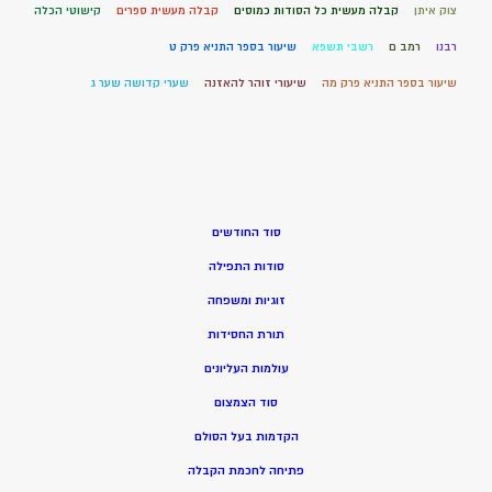
צוק איתן
קבלה מעשית כל הסודות כמוסים
קבלה מעשית ספרים
קישוטי הכלה
רבנו
רמב ם
רשבי תשפא
שיעור בספר התניא פרק ט
שיעור בספר התניא פרק מה
שיעורי זוהר להאזנה
שערי קדושה שער ג
סוד החודשים
סודות התפילה
זוגיות ומשפחה
תורת החסידות
עולמות העליונים
סוד הצמצום
הקדמות בעל הסולם
פתיחה לחכמת הקבלה