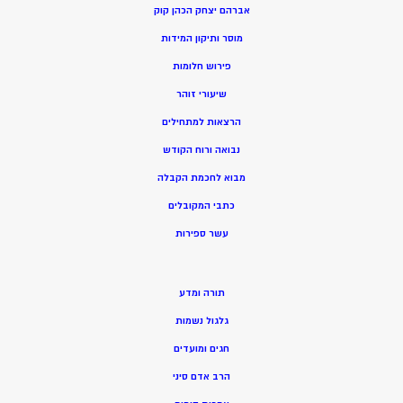
אברהם יצחק הכהן קוק
מוסר ותיקון המידות
פירוש חלומות
שיעורי זוהר
הרצאות למתחילים
נבואה ורוח הקודש
מ
בוא לחכמת הקבלה
כתבי המקובלים
ע
שר ספירות
תורה ומדע
גלגול נשמות
חגים ומועדים
הרב אדם סיני