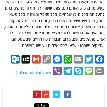
והבהירות מאירה מכללות כולם, וממולאה מכל עושר פרטיהם
בשפעת ברכה. ואותם הנצוצות, ששרי רזי תורה עסוקים בהם
להעלותם בכל תוכן שבחיים, בכל מאכל ומשתה, בכל משא
ומתן, בכל שיג ושיח פורצים דרכם, והם מתלכדים לאבוקות
גדולות נשאות, אורות דמיונים עשירים, ודעות עליונות טהורות,
ומנשאים את הנשמה לרומי מציאויות ודאיות, שכל חקרי לב
אנוש מתעלפים שם, מרוב תגבורת כח החיים שבשטפיהם,
וצדיקים ישמחו ויעלצו לפני אלהים וישישו בשמחה.
ok.com
MySpace
Gmail
Copy
Messenger
WhatsApp
Email
Twitter
Facebook
Link
Viber
Telegram
Skype
Message
Print
שתפו וזכו את הרבים (-: