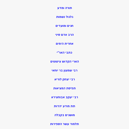
תורה ומדע
גלגול נשמות
חגים ומועדים
הרב אדם סיני
אחרית הימים
כתבי האר”י
הארי הקדוש ציטוטים
רבי שמעון בר יוחאי
רבי יצחק לוריא
תפיסת המציאות
רבי יעקב אבוחצירא
תת מודע יהדות
מושגים בקבלה
תלמוד עשר הספירות