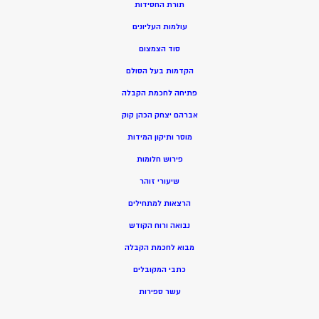
תורת החסידות
עולמות העליונים
סוד הצמצום
הקדמות בעל הסולם
פתיחה לחכמת הקבלה
אברהם יצחק הכהן קוק
מוסר ותיקון המידות
פירוש חלומות
שיעורי זוהר
הרצאות למתחילים
נבואה ורוח הקודש
מ
בוא לחכמת הקבלה
כתבי המקובלים
ע
שר ספירות