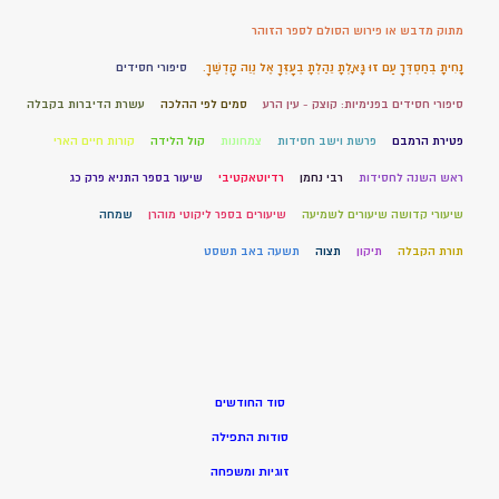
מתוק מדבש או פירוש הסולם לספר הזוהר
נָחִיתָ בְחַסְדְּךָ עַם זוּ גָּאָלְתָּ נֵהַלְתָּ בְעָזְּךָ אֶל נְוֵה קָדְשֶׁךָ.
סיפורי חסידים
סיפורי חסידים בפנימיות: קוצק - עין הרע
סמים לפי ההלכה
עשרת הדיברות בקבלה
פטירת הרמבם
פרשת וישב חסידות
צמחונות
קול הלידה
קורות חיים הארי
ראש השנה לחסידות
רבי נחמן
רדיוטאקטיבי
שיעור בספר התניא פרק כג
שיעורי קדושה שיעורים לשמיעה
שיעורים בספר ליקוטי מוהרן
שמחה
תורת הקבלה
תיקון
תצוה
תשעה באב תשסט
סוד החודשים
סודות התפילה
זוגיות ומשפחה