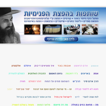
peace
אדם הראשון
אובמה בוגד
איך מוציאים דיבוק
איסלם
אלקטרון
אמת
באריונים
ג"ר דחכמה
גרעין האטום
ההכרה האלוקית
הסולם להורדה
הרב אדם סיני
הרב"ש
השפעת סמים על המוח
זוהר הסולם
חוויה
חטא לא ללמוד קבלה
טו – מי שרוצה לטעם טעם אור הגנוז
יסוד שביסוד
יעקב
לוח שנה לועזי
לינץ
לישראל אין מזל
מדוע אסור לבנות מקדש בברזל
מה – מחאת כפים בתפלה
מה זה סיאנס
מלאך המוות
מצווה בעולם העשיה