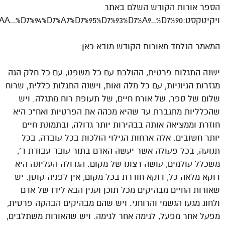
הספר אורות הקודש השלם באתר
ויקיטקסט:http://he.wikisource.org/wiki/%D7%90%D7%95%D7%A8%D7%95%D7%AA_%D7%94%D7%A7%D7%95%D7%93%D7%A9_%D7%90
המאמר הנלמד מאורות הקודש מובא כאן:
ישנה התגלות פרטית, ההולכת עם כל משפט, עם כל חלק הגה
מגזרות הגיוניות, עם כל מלה ואות, וישנה התגלות כללית, שרוח
שלום של ספר, של אורח חיים, של תעופת רוח מתגלה. ויש
שהכלליות מתגברת עד שהיא מכהה את הפרטיות ואח”כ היא
חוזרת וממציאה אותה בבהירות יותר גדולה, ובתמונת חיים
יותר חשובים. אלה ארחות הגילוי הולכות בכל עובדה, בכל
תנועה, בכל פעולה אשר יעשה האדם בתור עובד עבודת ד’,
משכלל עולמים, עושה רצונו של מקום. הגדולה העליונה היא
דוקא מלאה כל, דוקא חודרת בכל מקום, אין לפניה קוטן. יש
שאורות החיים מבהיקים מכל תוכן וענין הבא לידו של אדם
ולחוג מגעו הגשמי והרוחני. ויש שהם מבהיקים הבהקה פרטית,
מפעל אחר מפעל, לגימה אחר לגימה. ויש שהאורות משתלבים,