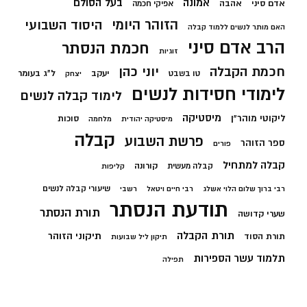
בעל הסולם
אמונה
אדם סיני
אהבה
אפיקי חכמה
הזוהר היומי
היסוד השבועי
האם מותר לנשים ללמוד קבלה
הרב אדם סיני
חכמת הנסתר
זוגיות
חכמת הקבלה
יוני כהן
יעקב
ל"ג בעומר
טו בשבט
יצחק
לימודי חסידות לנשים
לימוד קבלה לנשים
מיסטיקה
ליקוטי מוהר"ן
סוכות
מיסטיקה יהודית
מלחמה
קבלה
פרשת השבוע
ספר הזוהר
פורים
קבלה למתחיל
קורונה
קבלה מעשית
קליפות
שיעורי קבלה לנשים
רבי ברוך שלום הלוי אשלג
רבי חיים ויטאל
רשבי
תודעת הנסתר
תורת הנסתר
שערי קדושה
תורת הקבלה
תיקוני הזוהר
תורת הסוד
תיקון ליל שבועות
תלמוד עשר הספירות
תפילה