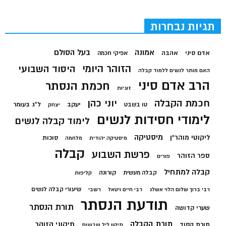
תגיות נבחרות
בעל הסולם
אמונה
אדם סיני
אהבה
אפיקי חכמה
הזוהר היומי
היסוד השבועי
האם מותר לנשים ללמוד קבלה
הרב אדם סיני
חכמת הנסתר
זוגיות
חכמת הקבלה
יוני כהן
יעקב
ל"ג בעומר
טו בשבט
יצחק
לימודי חסידות לנשים
לימוד קבלה לנשים
מיסטיקה
ליקוטי מוהר"ן
סוכות
מיסטיקה יהודית
מלחמה
קבלה
פרשת השבוע
ספר הזוהר
פורים
קבלה למתחיל
קורונה
קבלה מעשית
קליפות
שיעורי קבלה לנשים
רבי ברוך שלום הלוי אשלג
רבי חיים ויטאל
רשבי
תודעת הנסתר
תורת הנסתר
שערי קדושה
תורת הקבלה
תיקוני הזוהר
תורת הסוד
תיקון ליל שבועות