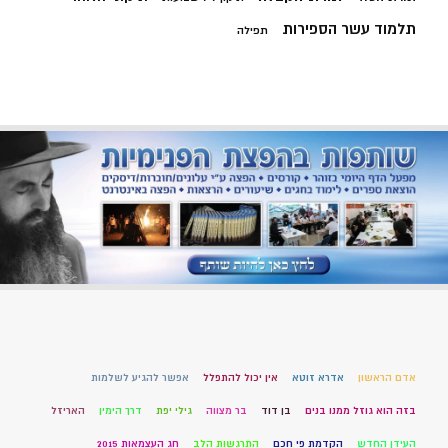
תלמוד עשר הספירות
תפילה
אדם הראשון
אדרא זוטא
אין יכול להתפלל
אפשר להגיע לשלמות
בזה הוא גוזל ממנו בנים
בן דוד
בר מצווה
גילי יפת
דרך הימין
האריזל
העידן החדש
הקדמת פי חכם
התרגשות הלב
חג העצמאות 2015