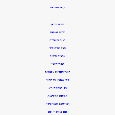
ע
שר ספירות
תורה ומדע
גלגול נשמות
חגים ומועדים
הרב אדם סיני
אחרית הימים
כתבי האר”י
הארי הקדוש ציטוטים
רבי שמעון בר יוחאי
רבי יצחק לוריא
תפיסת המציאות
רבי יעקב אבוחצירא
תת מודע יהדות