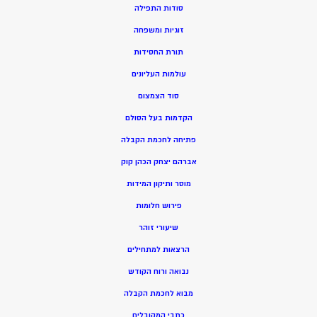
סודות התפילה
זוגיות ומשפחה
תורת החסידות
עולמות העליונים
סוד הצמצום
הקדמות בעל הסולם
פתיחה לחכמת הקבלה
אברהם יצחק הכהן קוק
מוסר ותיקון המידות
פירוש חלומות
שיעורי זוהר
הרצאות למתחילים
נבואה ורוח הקודש
מ
בוא לחכמת הקבלה
כתבי המקובלים