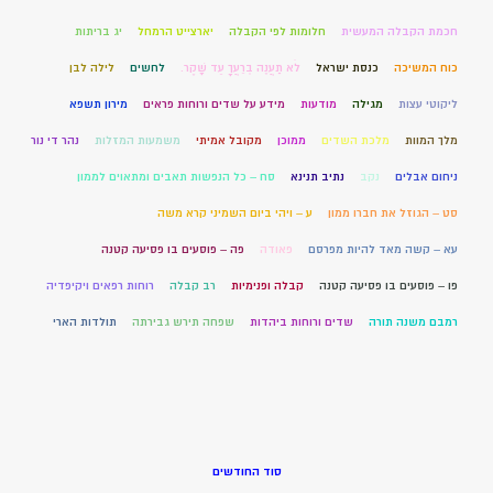
חכמת הקבלה המעשית
חלומות לפי הקבלה
יארצייט הרמחל
יג בריתות
כוח המשיכה
כנסת ישראל
לֹא תַעֲנֶה בְרֵעֲךָ עֵד שָׁקֶר.
לחשים
לילה לבן
ליקוטי עצות
מגילה
מודעות
מידע על שדים ורוחות פראים
מירון תשפא
מלך המוות
מלכת השדים
ממוכן
מקובל אמיתי
משמעות המזלות
נהר די נור
ניחום אבלים
נקב
נתיב תנינא
סח – כל הנפשות תאבים ומתאוים לממון
סט – הגוזל את חברו ממון
ע – ויהי ביום השמיני קרא משה
עא – קשה מאד להיות מפרסם
פאודה
פה – פוסעים בו פסיעה קטנה
פו – פוסעים בו פסיעה קטנה
קבלה ופנימיות
רב קבלה
רוחות רפאים ויקיפדיה
רמבם משנה תורה
שדים ורוחות ביהדות
שפחה תירש גבירתה
תולדות הארי
סוד החודשים