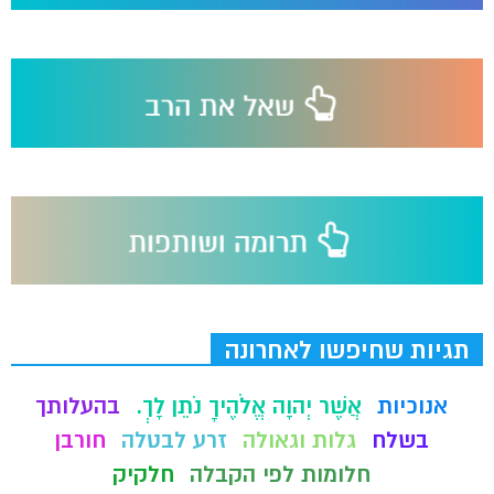
תגיות שחיפשו לאחרונה
אנוכיות
אֲשֶׁר יְהוָה אֱלֹהֶיךָ נֹתֵן לָךְ.
בהעלותך
בשלח
גלות וגאולה
זרע לבטלה
חורבן
חלומות לפי הקבלה
חלקיק