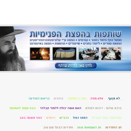
. לֹא תִנְאָף.
אלון מורה
אנכי ה אלוקיך
בוזונים
בריאות התודעה
ברכת שלום - דרגות הסולם
האם אשה יכולה ללמוד קבלה?
הבא עצמך לאמונתך
המלחמה באור הקבלה
הסתר כפול
הרב"ש
וירוסים
זוהר תשעה באב
חג החסידות
חג העצמאות 2015
חסידות הבעל שם טוב