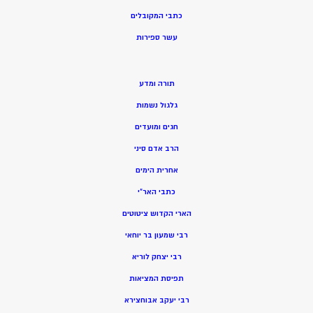
כתבי המקובלים
ע
שר ספירות
תורה ומדע
גלגול נשמות
חגים ומועדים
הרב אדם סיני
אחרית הימים
כתבי האר”י
הארי הקדוש ציטוטים
רבי שמעון בר יוחאי
רבי יצחק לוריא
תפיסת המציאות
רבי יעקב אבוחצירא