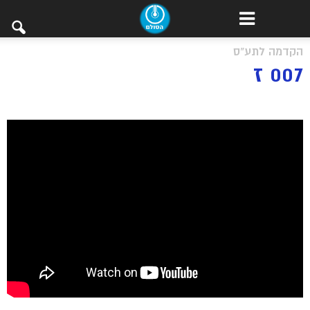
הקדמה לתע"ס
007 ז