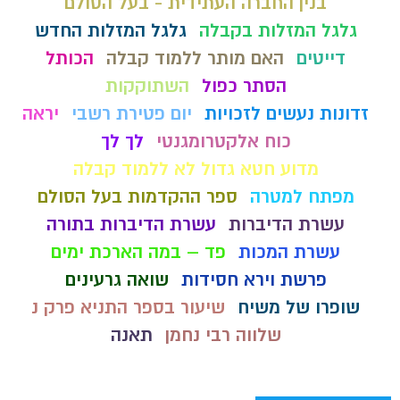
בנין החברה העתידית - בעל הסולם
גלגל המזלות בקבלה
גלגל המזלות החדש
דייטים
האם מותר ללמוד קבלה
הכותל
הסתר כפול
השתוקקות
זדונות נעשים לזכויות
יום פטירת רשבי
יראה
כוח אלקטרומגנטי
לך לך
מדוע חטא גדול לא ללמוד קבלה
מפתח למטרה
ספר ההקדמות בעל הסולם
עשרת הדיברות
עשרת הדיברות בתורה
עשרת המכות
פד – במה הארכת ימים
פרשת וירא חסידות
שואה גרעינים
שופרו של משיח
שיעור בספר התניא פרק נ
שלווה רבי נחמן
תאנה