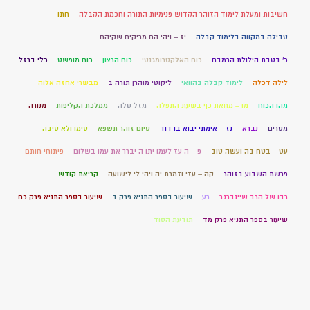
חשיבות ומעלת לימוד הזוהר הקדוש פנימיות התורה וחכמת הקבלה
חתן
טבילה במקווה בלימוד קבלה
יז – ויהי הם מריקים שקיהם
כ' בטבת הילולת הרמבם
כוח האלקטרומגנטי
כוח הרצון
כוח מופשט
כלי ברזל
לילה דכלה
לימוד קבלה בהוואי
ליקוטי מוהרן תורה ב
מבשרי אחזה אלוה
מהו הכוח
מו – מחאת כף בשעת התפלה
מזל טלה
ממלכת הקליפות
מנורה
מסרים
נברא
נז – אימתי יבוא בן דוד
סיום זוהר תשפא
סימן ולא סיבה
עט – בטח בה ועשה טוב
פ – ה עז לעמו יתן ה יברך את עמו בשלום
פיתוחי חותם
פרשת השבוע בזוהר
קה – עזי וזמרת יה ויהי לי לישועה
קריאת קודש
רבו של הרב שיינברגר
רע
שיעור בספר התניא פרק ב
שיעור בספר התניא פרק כח
שיעור בספר התניא פרק מד
תודעת הסוד