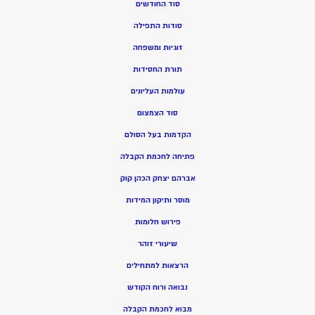
סוד החודשים
סודות התפילה
זוגיות ומשפחה
תורת החסידות
עולמות העליונים
סוד הצמצום
הקדמות בעל הסולם
פתיחה לחכמת הקבלה
אברהם יצחק הכהן קוק
מוסר ותיקון המידות
פירוש חלומות
שיעורי זוהר
הרצאות למתחילים
נבואה ורוח הקודש
מ
בוא לחכמת הקבלה