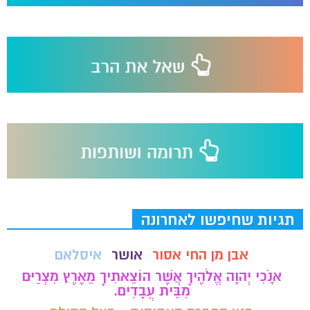
תגיות שחיפשו לאחרונה
אבן מן החי אסור
אושר
איסלאם
אָנֹכִי יְהוָה אֱלֹהֶיךָ אֲשֶׁר הוֹצֵאתִיךָ מֵאֶרֶץ מִצְרַיִם
מִבֵּית עֲבָדִים.