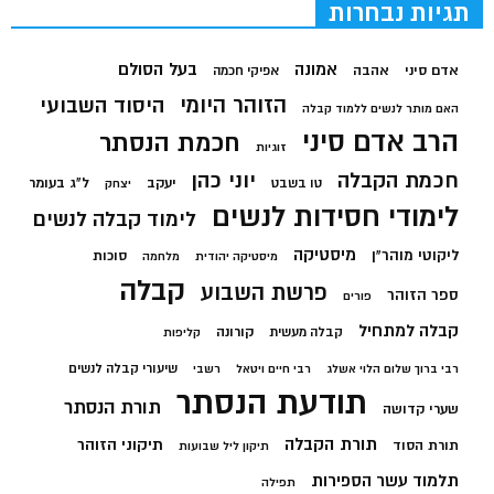
תגיות נבחרות
בעל הסולם
אמונה
אדם סיני
אהבה
אפיקי חכמה
הזוהר היומי
היסוד השבועי
האם מותר לנשים ללמוד קבלה
הרב אדם סיני
חכמת הנסתר
זוגיות
חכמת הקבלה
יוני כהן
יעקב
ל"ג בעומר
טו בשבט
יצחק
לימודי חסידות לנשים
לימוד קבלה לנשים
מיסטיקה
ליקוטי מוהר"ן
סוכות
מיסטיקה יהודית
מלחמה
קבלה
פרשת השבוע
ספר הזוהר
פורים
קבלה למתחיל
קורונה
קבלה מעשית
קליפות
שיעורי קבלה לנשים
רבי ברוך שלום הלוי אשלג
רבי חיים ויטאל
רשבי
תודעת הנסתר
תורת הנסתר
שערי קדושה
תורת הקבלה
תיקוני הזוהר
תורת הסוד
תיקון ליל שבועות
תלמוד עשר הספירות
תפילה