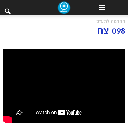
הקדמה לתע"ס
098 צח