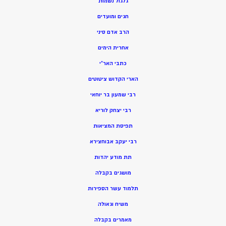
גלגול נשמות
חגים ומועדים
הרב אדם סיני
אחרית הימים
כתבי האר”י
הארי הקדוש ציטוטים
רבי שמעון בר יוחאי
רבי יצחק לוריא
תפיסת המציאות
רבי יעקב אבוחצירא
תת מודע יהדות
מושגים בקבלה
תלמוד עשר הספירות
משיח וגאולה
מאמרים בקבלה