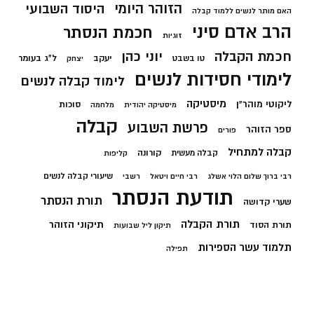
הזוהר היומי
היסוד השבועי
האם מותר לנשים ללמוד קבלה
הרב אדם סיני
חכמת הנסתר
זוגיות
חכמת הקבלה
יוני כהן
יעקב
ל"ג בעומר
טו בשבט
יצחק
לימודי חסידות לנשים
לימוד קבלה לנשים
מיסטיקה
ליקוטי מוהר"ן
סוכות
מיסטיקה יהודית
מלחמה
קבלה
פרשת השבוע
ספר הזוהר
פורים
קבלה למתחיל
קורונה
קבלה מעשית
קליפות
שיעורי קבלה לנשים
רבי ברוך שלום הלוי אשלג
רבי חיים ויטאל
רשבי
תודעת הנסתר
תורת הנסתר
שערי קדושה
תורת הקבלה
תיקוני הזוהר
תורת הסוד
תיקון ליל שבועות
תלמוד עשר הספירות
תפילה