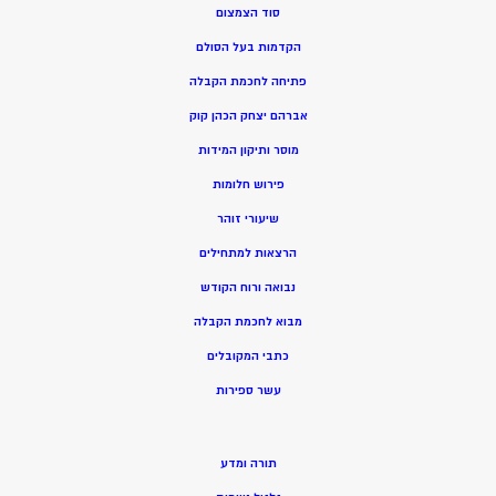
סוד הצמצום
הקדמות בעל הסולם
פתיחה לחכמת הקבלה
אברהם יצחק הכהן קוק
מוסר ותיקון המידות
פירוש חלומות
שיעורי זוהר
הרצאות למתחילים
נבואה ורוח הקודש
מ
בוא לחכמת הקבלה
כתבי המקובלים
ע
שר ספירות
תורה ומדע