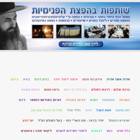
אהיה אשר אהיה
איזון גוף ונפש
איסור לימוד זוהר
בוזון היגס
בורא
בלעם
ברכת שלום - דרגות הסולם
בת מלך רבי נחמ
גרעין אטום
האסון תשפא
השגחה
וואטסאפ
ויקרא
זוגיות בקבלה
זוגיות בתודעת הנסתר
זיכוך
זמן ומקום
חטא העגל
חינוך
חללי צהל
חסידות הבעל שם טוב
יארצייט הרמחל
יחיד בדורו - מרן האר"י החי - בעל הסולם זצ"ל
יצר הרע
כלל ופרט
כעס
לבושים
לימודי חסידות לנשים
ליקוטי מוהר ן ציטוטים