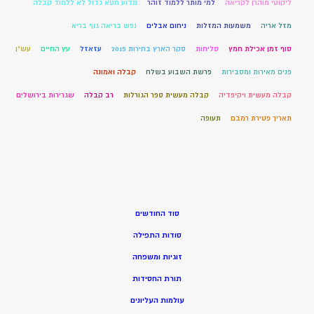
ליקוטי מוהרן לקריאה
למי מותר ללמוד זוהר
מדוע חטא גדול לא ללמוד קבלה
מזל אריה
משמעות המזלות
ניחום אבלים
נפש בריאה גוף בריא
סוף זמן אכילת חמץ
סליחות
סקר הארץ בחירות 2015
עזאזל
עץ החיים
עש"ן
פנים מאירות ומסבירות
פרשת השבוע בשלח
קבלה ואמונה
קבלה מעשית ויקיפדיה
קבלה מעשית ספר הגורלות
רב קבלה
שגרירות בירושלים
תאריך פטירת רמבם
תעופה
סוד החודשים
סודות התפילה
זוגיות ומשפחה
תורת החסידות
עולמות העליונים