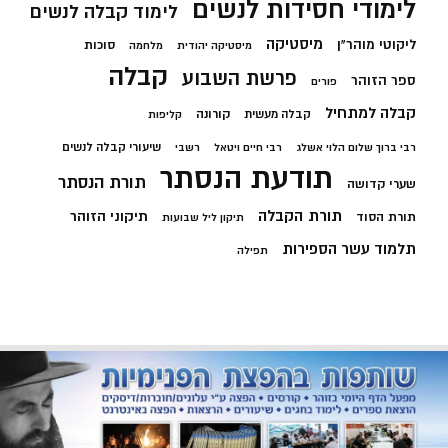
לימודי חסידות לנשים
לימוד קבלה לנשים
מיסטיקה
ליקוטי מוהר"ן
סוכות
מיסטיקה יהודית
מלחמה
קבלה
פרשת השבוע
ספר הזוהר
פורים
קבלה למתחיל
קורונה
קבלה מעשית
קליפות
שיעורי קבלה לנשים
רבי ברוך שלום הלוי אשלג
רבי חיים ויטאל
רשבי
תודעת הנסתר
תורת הנסתר
שערי קדושה
תורת הקבלה
תיקוני הזוהר
תורת הסוד
תיקון ליל שבועות
תלמוד עשר הספירות
תפילה