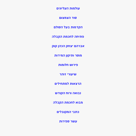
עולמות העליונים
סוד הצמצום
הקדמות בעל הסולם
פתיחה לחכמת הקבלה
אברהם יצחק הכהן קוק
מוסר ותיקון המידות
פירוש חלומות
שיעורי זוהר
הרצאות למתחילים
נבואה ורוח הקודש
מ
בוא לחכמת הקבלה
כתבי המקובלים
ע
שר ספירות