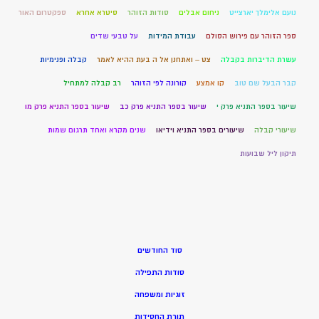
נועם אלימלך יארצייט
ניחום אבלים
סודות הזוהר
סיטרא אחרא
ספקטרום האור
ספר הזוהר עם פירוש הסולם
עבודת המידות
על טבעי שדים
עשרת הדיברות בקבלה
צט – ואתחנן אל ה בעת ההיא לאמר
קבלה ופנימיות
קבר הבעל שם טוב
קו אמצע
קורונה לפי הזוהר
רב קבלה למתחיל
שיעור בספר התניא פרק י
שיעור בספר התניא פרק כב
שיעור בספר התניא פרק מו
שיעורי קבלה
שיעורים בספר התניא וידיאו
שנים מקרא ואחד תרגום שמות
תיקון ליל שבועות
סוד החודשים
סודות התפילה
זוגיות ומשפחה
תורת החסידות