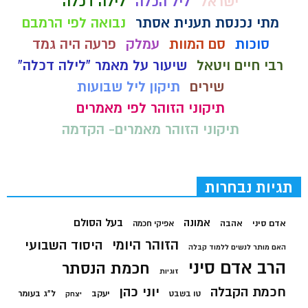
ישראל
ליל הכלה
לילה דכלה
מתי נכנסת תענית אסתר
נבואה לפי הרמבם
סוכות
סם המוות
עמלק
פרעה היה גמד
רבי חיים ויטאל
שיעור על מאמר "לילה דכלה"
שירים
תיקון ליל שבועות
תיקוני הזוהר לפי מאמרים
תיקוני הזוהר מאמרים- הקדמה
תגיות נבחרות
בעל הסולם
אמונה
אדם סיני
אהבה
אפיקי חכמה
הזוהר היומי
היסוד השבועי
האם מותר לנשים ללמוד קבלה
הרב אדם סיני
חכמת הנסתר
זוגיות
חכמת הקבלה
יוני כהן
יעקב
ל"ג בעומר
טו בשבט
יצחק