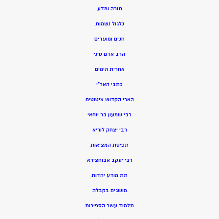
תורה ומדע
גלגול נשמות
חגים ומועדים
הרב אדם סיני
אחרית הימים
כתבי האר”י
הארי הקדוש ציטוטים
רבי שמעון בר יוחאי
רבי יצחק לוריא
תפיסת המציאות
רבי יעקב אבוחצירא
תת מודע יהדות
מושגים בקבלה
תלמוד עשר הספירות