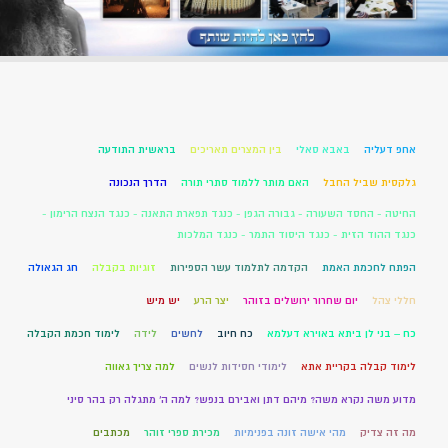
אחפ דעליה
באבא סאלי
בין המצרים תאריכים
בראשית התודעה
גלקסית שביל החבל
האם מותר ללמוד סתרי תורה
הדרך הנכונה
החיטה - החסד השעורה - גבורה הגפן - כנגד תפארת התאנה - כנגד הנצח הרימון -
כנגד ההוד הזית - כנגד היסוד התמר - כנגד המלכות
הפתח לחכמת האמת
הקדמה לתלמוד עשר הספירות
זוגיות בקבלה
חג הגאולה
חללי צהל
יום שחרור ירושלים בזוהר
יצר הרע
יש מיש
כח – בני לן ביתא באוירא דעלמא
כח חיוב
לחשים
לידה
לימוד חכמת הקבלה
לימוד קבלה בקריית אתא
לימודי חסידות לנשים
למה צריך גאווה
מדוע משה נקרא משה? מיהם דתן ואבירם בנפש? למה ה' מתגלה רק בהר סיני
מה זה צדיק
מהי אישה זונה בפנימיות
מכירת ספרי זוהר
מכתבים