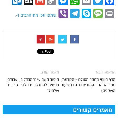
ok.com
MySpace
Gmail
Copy
Messenger
WhatsApp
Email
Twitter
Facebook
Link
Viber
Telegram
Skype
Message
Print
שתפו וזכו את הרבים (-:
המאמר הבא
מאמר קודם
הדף היומי בזוהר הסולם - הקדמת
היסוד השבועי "ההבדל בין עבודה
ספר הזוהר - עמודים נז-נח (שיעור
פנימית להתרגשות הלב"- פרשת
השקפה)
שלח לך
מאמרים קשורים