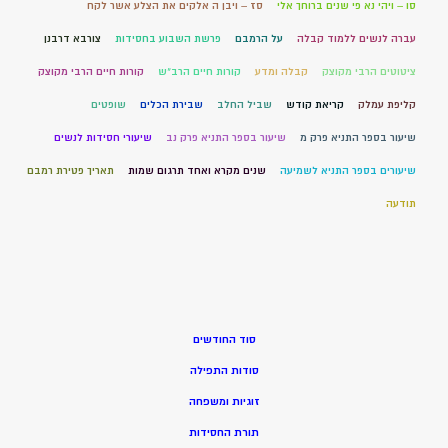
סו – ויהי נא פי שנים ברוחך אלי
סז – ויבן ה אלקים את הצלע אשר לקח
עברה לנשים ללמוד קבלה
על הרמבם
פרשת השבוע בחסידות
צורבא דרבנן
ציטוטים הרבי מקוצק
קבלה ומדע
קורות חיים הרב"ש
קורות חיים הרבי מקוצק
קליפת עמלק
קריאת קודש
שביל החלב
שבירת הכלים
שופטים
שיעור בספר התניא פרק מ
שיעור בספר התניא פרק נב
שיעורי חסידות לנשים
שיעורים בספר התניא לשמיעה
שנים מקרא ואחד תרגום שמות
תאריך פטירת רמבם
תודעה
סוד החודשים
סודות התפילה
זוגיות ומשפחה
תורת החסידות