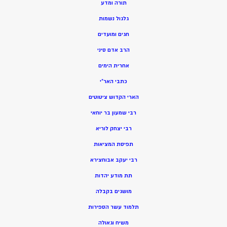
תורה ומדע
גלגול נשמות
חגים ומועדים
הרב אדם סיני
אחרית הימים
כתבי האר”י
הארי הקדוש ציטוטים
רבי שמעון בר יוחאי
רבי יצחק לוריא
תפיסת המציאות
רבי יעקב אבוחצירא
תת מודע יהדות
מושגים בקבלה
תלמוד עשר הספירות
משיח וגאולה