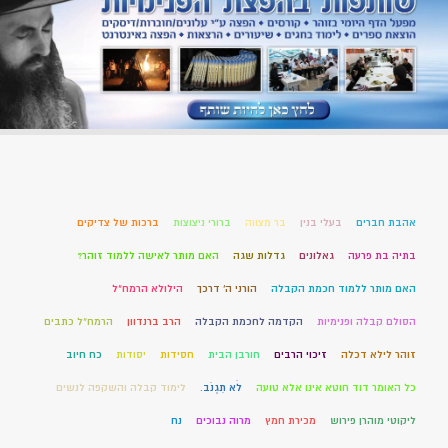
אהבת חברים
בעלי בנין
בר מצווה
ברורי ניצוצות
ברכות של צדיקים
בתיה בת פרעה
גאלונים
גדלות שגה
האם מותר לאישה ללמוד זוהר?
האם מותר ללמוד חכמת הקבלה
הורני ה' דרכך
הילולא הרמח"ל
הסולם קבלה ופנימיות
הקדמה לחכמת הקבלה
הרב ברנדוון
הרמח"ל כתבים
זוהר לילא דכלה
זיכוי הרבים
חורבן הבית
חסידות
יסודות
כח חיוב
כל האומר דוד חוטא אינו אלא טועה
לֹא תִגְנֹב.
לימוד קבלה והשקפה לנשים
ליקוטי מוהרן פירוש
מכירת חמץ
מרוה נבוכים
נח