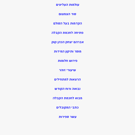
עולמות העליונים
סוד הצמצום
הקדמות בעל הסולם
פתיחה לחכמת הקבלה
אברהם יצחק הכהן קוק
מוסר ותיקון המידות
פירוש חלומות
שיעורי זוהר
הרצאות למתחילים
נבואה ורוח הקודש
מ
בוא לחכמת הקבלה
כתבי המקובלים
ע
שר ספירות