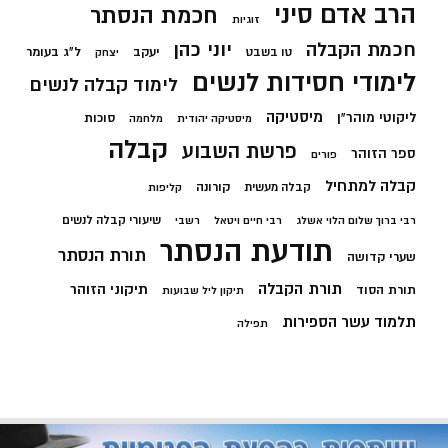
הרב אדם סיני
חכמת הנסתר
זוגיות
חכמת הקבלה
יוני כהן
יעקב
ל"ג בעומר
טו בשבט
יצחק
לימודי חסידות לנשים
לימוד קבלה לנשים
מיסטיקה
ליקוטי מוהר"ן
סוכות
מיסטיקה יהודית
מלחמה
קבלה
פרשת השבוע
ספר הזוהר
פורים
קבלה למתחיל
קורונה
קבלה מעשית
קליפות
שיעורי קבלה לנשים
רבי ברוך שלום הלוי אשלג
רבי חיים ויטאל
רשבי
תודעת הנסתר
תורת הנסתר
שערי קדושה
תורת הקבלה
תיקוני הזוהר
תורת הסוד
תיקון ליל שבועות
תלמוד עשר הספירות
תפילה