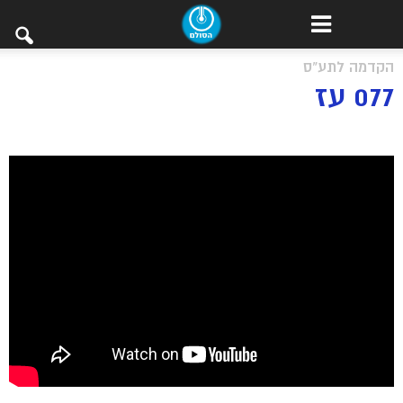
הקדמה לתע"ס
077 עז