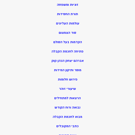
זוגיות ומשפחה
תורת החסידות
עולמות העליונים
סוד הצמצום
הקדמות בעל הסולם
פתיחה לחכמת הקבלה
אברהם יצחק הכהן קוק
מוסר ותיקון המידות
פירוש חלומות
שיעורי זוהר
הרצאות למתחילים
נבואה ורוח הקודש
מ
בוא לחכמת הקבלה
כתבי המקובלים