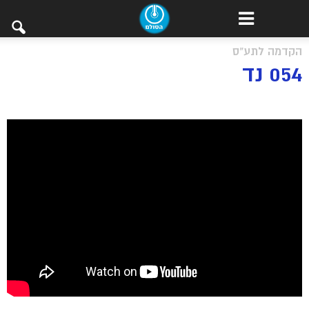
הקדמה לתע"ס
054 נד