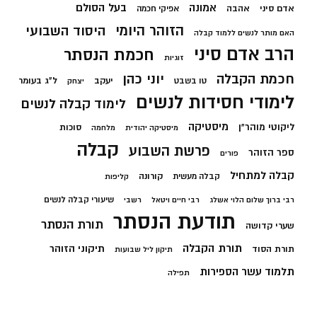
בעל הסולם
אמונה
אדם סיני
אהבה
אפיקי חכמה
הזוהר היומי
היסוד השבועי
האם מותר לנשים ללמוד קבלה
הרב אדם סיני
חכמת הנסתר
זוגיות
חכמת הקבלה
יוני כהן
יעקב
ל"ג בעומר
טו בשבט
יצחק
לימודי חסידות לנשים
לימוד קבלה לנשים
מיסטיקה
ליקוטי מוהר"ן
סוכות
מיסטיקה יהודית
מלחמה
קבלה
פרשת השבוע
ספר הזוהר
פורים
קבלה למתחיל
קורונה
קבלה מעשית
קליפות
שיעורי קבלה לנשים
רבי ברוך שלום הלוי אשלג
רבי חיים ויטאל
רשבי
תודעת הנסתר
תורת הנסתר
שערי קדושה
תורת הקבלה
תיקוני הזוהר
תורת הסוד
תיקון ליל שבועות
תלמוד עשר הספירות
תפילה