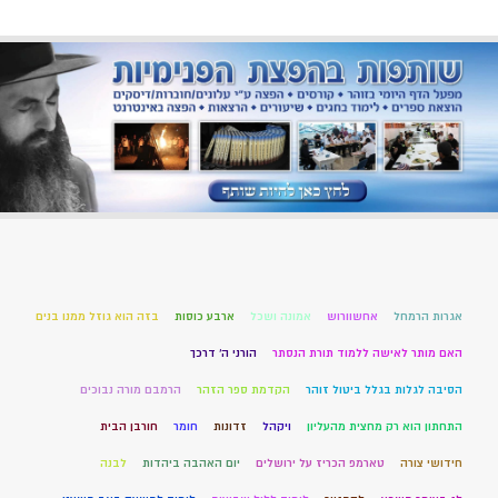
אגרות הרמחל
אחשוורוש
אמונה ושכל
ארבע כוסות
בזה הוא גוזל ממנו בנים
האם מותר לאישה ללמוד תורת הנסתר
הורני ה' דרכך
הסיבה לגלות בגלל ביטול זוהר
הקדמת ספר הזהר
הרמבם מורה נבוכים
התחתון הוא רק מחצית מהעליון
ויקהל
זדונות
חומר
חורבן הבית
חידושי צורה
טארמפ הכריז על ירושלים
יום האהבה ביהדות
לבנה