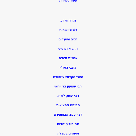
ע
שר ספירות
תורה ומדע
גלגול נשמות
חגים ומועדים
הרב אדם סיני
אחרית הימים
כתבי האר”י
הארי הקדוש ציטוטים
רבי שמעון בר יוחאי
רבי יצחק לוריא
תפיסת המציאות
רבי יעקב אבוחצירא
תת מודע יהדות
מושגים בקבלה