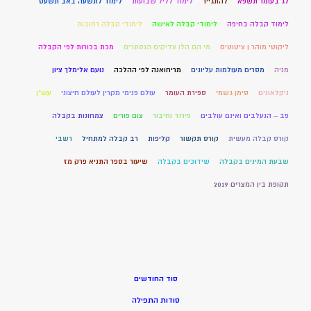
לג בעומר תשפא
להתגייר
לימוד לליל שבועות
לימוד לתשעה באב תשעט
לימוד קבלה בחיפה
לימודי קבלה לאישה
לימודי קבלה רחובות
ליקוטי מוהר ן ציטוטים
מי הם הלו צדיקים הנסתרים
מכת בכורות לפי הקבלה
מניה
מסרים מעולמות עליונים
מריחואנה לפי ההלכה
נועם אלימלך ציון
ניקלאונים
סימן גשמי
ספירת העומר
עולם פנימי מקרין לעולם חיצוני
עש"ן
פב – הנעלבים ואינם עולבים
פירוד וחיבור
צום פורים
צמחונות בקבלה
קורס קבלה מעשית
קורס תקשור
קליפות
רב קבלה למתחיל
רשבי
שבעת המינים בקבלה
שידוכים בקבלה
שיעור בספר התניא פרק מז
תקופת בין המצרים 2019
סוד החודשים
סודות התפילה