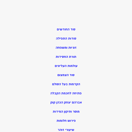
סוד החודשים
סודות התפילה
זוגיות ומשפחה
תורת החסידות
עולמות העליונים
סוד הצמצום
הקדמות בעל הסולם
פתיחה לחכמת הקבלה
אברהם יצחק הכהן קוק
מוסר ותיקון המידות
פירוש חלומות
שיעורי זוהר