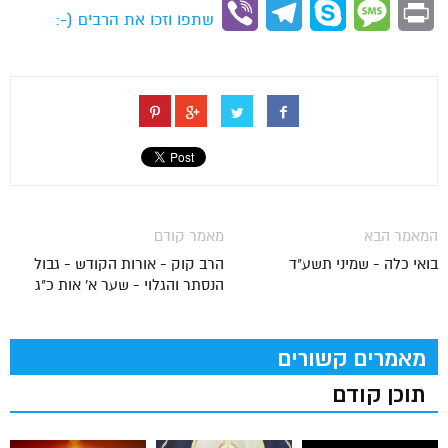
Link
Viber
Telegram
Skype
Message
Print
שתפו וזכו את הרבים (-:
המאמר הבא
מאמר קודם
בואי כלה - שמיני תשע"ד
הרב קוק - אורות הקודש - גבול
הנסתר והגלוי - שער א' אות כ"ג
מאמרים קשורים
תוכן קודם