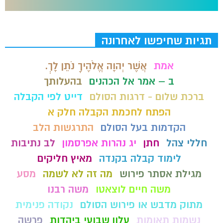
תגיות שחיפשו לאחרונה
אמת
אֲשֶׁר יְהוָה אֱלֹהֶיךָ נֹתֵן לָךְ.
ב – אמר אל הכהנים
בהעלותך
ברכת שלום - דרגות הסולם
דייט לפי הקבלה
הפתח לחכמת הקבלה חלק א
הקדמות בעל הסולם
התרגשות הלב
חללי צהל
חתן
יג נהרות אפרסמון
לב נתיבות
לימוד קבלה בקנדה
מאיץ חליקים
מגילת אסתר פירוש
מה זה לא לשמה
מסע
משה חיים לוצאטו
משה רבנו
מתוק מדבש או פירוש הסולם
נקודה פנימית
נשמות תאומות
עלון שבועי ביהדות
פרשה