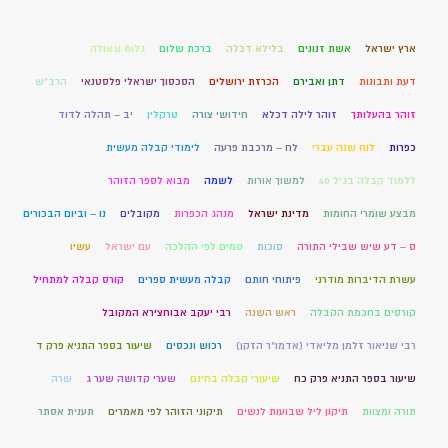
ארץ ישראל
אשת זנונים
בלילא דכלה
ברכת שלום
גלות וגאולה
דעת ותבונות
דתן ואבירם
הכרזת ירושלים
הסכסוך ישראלי פלסטנאי
הרב"ש
זוהר בהעלותך
זוהר לילה דכלא
חידושי צורה
טרקלין
יב – תהלה לדוד
כפרות
לוח שנה עברי
לח – מרכבת פרעה
לימודי קבלה מעשית
ללמוד קבלה בגיל 40
למשוך אורות
לשמה
מבוא לספר הזוהר
מבצע שומרי החומות
מדינת ישראל
מנהג הכפרות
מקובלים
נו – וביום הבכורים
ס – דע שיש שבילי התורה
סוכות
סמים לפי ההלכה
עם ישראל
עשיו
עשרת הדיברות מודרני
פיתוחי חותם
קבלה מעשית ספרים
קורס קבלה למתחיל
קורסים בחכמת הקבלה
ראש השנה
רבי יעקב אבוחצירא המקובל
רבי שניאור זלמן מליאדי (אדמו"ר הזקן)
רכוש ונכסים
שיעור בספר התניא פרק ד
שיעור בספר התניא פרק כח
שיעורי קבלה בחינם
שערי קדושה שער ג
שרה
תורה ומצוות
תיקון ליל שבועות לנשים
תיקוני הזוהר לפי מאמרים
תענית אסתר