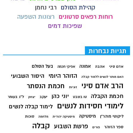
קהילת הסולם
רבי נחמן
רוחות רפאים סרטונים
רצונות השפעה
שפיכות דמים
תגיות נבחרות
בעל הסולם
אמונה
אדם סיני
אהבה
אפיקי חכמה
הזוהר היומי
היסוד השבועי
האם מותר לנשים ללמוד קבלה
הרב אדם סיני
חכמת הנסתר
זוגיות
חכמת הקבלה
יוני כהן
יעקב
ל"ג בעומר
טו בשבט
יצחק
לימודי חסידות לנשים
לימוד קבלה לנשים
מיסטיקה
ליקוטי מוהר"ן
סוכות
מיסטיקה יהודית
מלחמה
קבלה
פרשת השבוע
ספר הזוהר
פורים