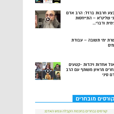
צע חרבות ברזל: הרב אדם
ני שליט”א – התייחסות
מית ודברי...
רת ימי תשובה – עבודת
מים
נל אחדות ויהדות -קטעים
חרים מראיון משותף עם הרב
ם סיני
ורסים מובחרים