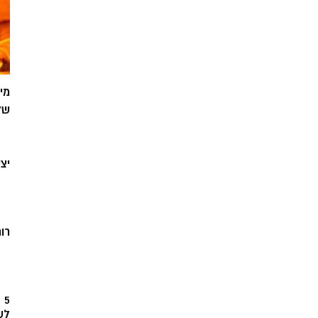
מי
של
יצ
רוח
5
לש