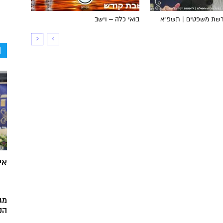
פרשת משפטים | תשפ”א
בואי כלה – וישב
ה
אי
מג
הק