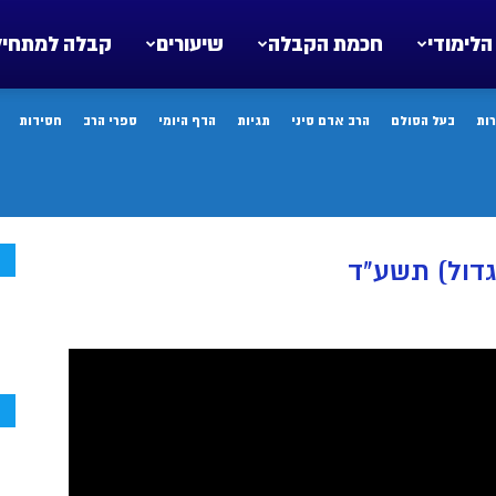
הלימודי
חכמת הקבלה
שיעורים
קבלה למתחיל
ות
בעל הסולם
הרב אדם סיני
תגיות
הדף היומי
ספרי הרב
חסידות
ח
גדול) תשע"ד
ח