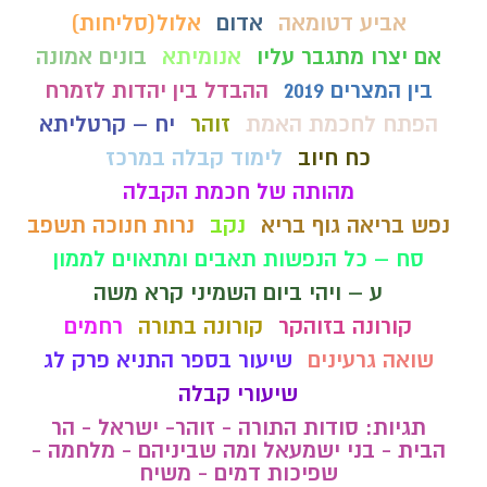
אביע דטומאה
אדום
אלול(סליחות)
אם יצרו מתגבר עליו
אנומיתא
בונים אמונה
בין המצרים 2019
ההבדל בין יהדות לזמרח
הפתח לחכמת האמת
זוהר
יח – קרטליתא
כח חיוב
לימוד קבלה במרכז
מהותה של חכמת הקבלה
נפש בריאה גוף בריא
נקב
נרות חנוכה תשפב
סח – כל הנפשות תאבים ומתאוים לממון
ע – ויהי ביום השמיני קרא משה
קורונה בזוהקר
קורונה בתורה
רחמים
שואה גרעינים
שיעור בספר התניא פרק לג
שיעורי קבלה
תגיות: סודות התורה - זוהר- ישראל - הר
הבית - בני ישמעאל ומה שביניהם - מלחמה -
שפיכות דמים - משיח