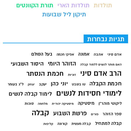
תולדות
תולדות הארי
תורת הקוונטים
תיקון ליל שבועות
תגיות נבחרות
בעל הסולם
אמונה
אדם סיני
אהבה
אפיקי חכמה
הזוהר היומי
היסוד השבועי
האם מותר לנשים ללמוד קבלה
הרב אדם סיני
חכמת הנסתר
זוגיות
חכמת הקבלה
יוני כהן
יעקב
ל"ג בעומר
טו בשבט
יצחק
לימודי חסידות לנשים
לימוד קבלה לנשים
מיסטיקה
ליקוטי מוהר"ן
סוכות
מיסטיקה יהודית
מלחמה
קבלה
פרשת השבוע
ספר הזוהר
פורים
קבלה למתחיל
קורונה
קבלה מעשית
קליפות