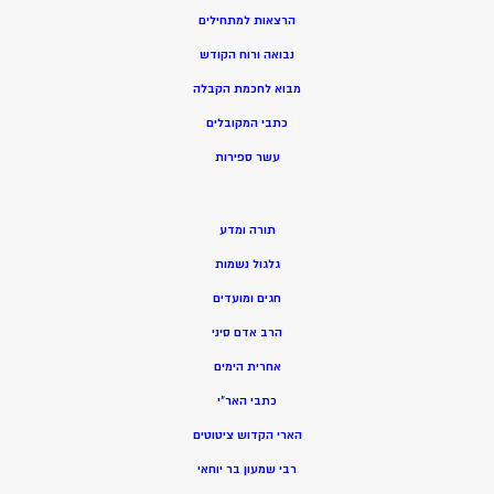
הרצאות למתחילים
נבואה ורוח הקודש
מ
בוא לחכמת הקבלה
כתבי המקובלים
ע
שר ספירות
תורה ומדע
גלגול נשמות
חגים ומועדים
הרב אדם סיני
אחרית הימים
כתבי האר”י
הארי הקדוש ציטוטים
רבי שמעון בר יוחאי