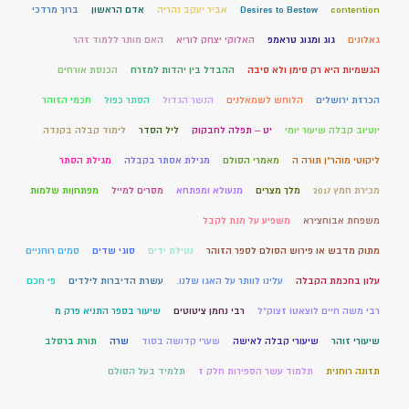
contention
Desires to Bestow
אביר יעקב נהריה
אדם הראשון
ברוך מרדכי
גאלונים
גוג ומגוג טראמפ
האלוקי יצחק לוריא
האם מותר ללמוד זהר
הגשמיות היא רק סימן ולא סיבה
ההבדל בין יהדות למזרח
הכנסת אורחים
הכרזת ירושלים
הלוחש לשמאלנים
הנשר הגדול
הסתר כפול
חכמי הזוהר
יוטיוב קבלה שיעור יומי
יט – תפלה לחבקוק
ליל הסדר
לימוד קבלה בקנדה
ליקוטי מוהר"ן תורה ה
מאמרי הסולם
מגילת אסתר בקבלה
מגילת הסתר
מכירת חמץ 2017
מלך מצרים
מנעולא ומפתחא
מסרים למייל
מפתחןות שלמות
משפחת אבוחצירא
משפיע על מנת לקבל
מתוק מדבש או פירוש הסולם לספר הזוהר
נטילת ידים
סוגי שדים
סמים רוחניים
עלון בחכמת הקבלה
עלינו לוותר על האגו שלנו.
עשרת הדיברות לילדים
פי חכם
רבי משה חיים לוצאטו זצוק"ל
רבי נחמן ציטוטים
שיעור בספר התניא פרק מ
שיעורי זוהר
שיעורי קבלה לאישה
שערי קדושה בסוד
שרה
תורת ברסלב
תזונה רוחנית
תלמוד עשר הספירות חלק ז
תלמיד בעל הסולם