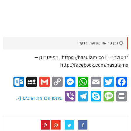
⏱️ זמן קריאה משוער:
1 דקה
“הסולם”- https://hasulam.co.il. בפייסבוק –
http://facebook.com/hasulams
ok.com
MySpace
Gmail
Copy
Messenger
WhatsApp
Email
Twitter
Facebook
Link
Viber
Telegram
Skype
Message
Print
שתפו וזכו את הרבים (-: