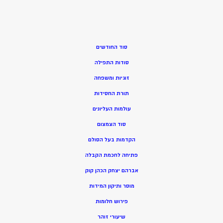
סוד החודשים
סודות התפילה
זוגיות ומשפחה
תורת החסידות
עולמות העליונים
סוד הצמצום
הקדמות בעל הסולם
פתיחה לחכמת הקבלה
אברהם יצחק הכהן קוק
מוסר ותיקון המידות
פירוש חלומות
שיעורי זוהר