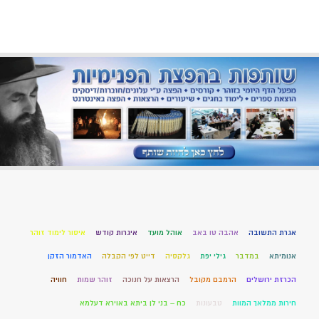
אגרת התשובה
אהבה טו באב
אוהל מועד
איגרות קודש
איסור לימוד זוהר
אנומיתא
במדבר
גילי יפת
גלקסיה
דייט לפי הקבלה
האדמור הזקן
הכרזת ירושלים
הרמבם מקובל
הרצאות על חנוכה
זוהר שמות
חוויה
חירות ממלאך המוות
טבעונות
כח – בני לן ביתא באוירא דעלמא