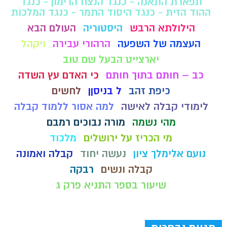
תפארת התאנה - כנגד הנצח הרימון - כנגד
ההוד הזית - כנגד היסוד התמר - כנגד המלכות
הילולתא הרבש
היסטוריה
העולם הבא
העצמה של השפעה
הרהורי עבירה
ויקהל
יארצייט הבעל שם טוב
כב – חותם בתוך חותם
כי האדם עץ השדה
כיפת זהב
ל בניסןן
לחשים
לימודי קבלה לאישה
למה אסור ללמוד קבלה
מהי נשמה
מורה נבוכים רמבם
מי הכריז על ירושלים
מלכוד
נועם אלימלך ציון
נעשה יחוד
קבלה ואמונה
קבלה ונשים
רבקה
שיעור בספר התניא פרק ג