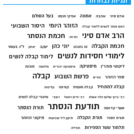
תגיות נבחרות
בעל הסולם
אמונה
אדם סיני
אהבה
אפיקי חכמה
הזוהר היומי
היסוד השבועי
האם מותר לנשים ללמוד קבלה
הרב אדם סיני
חכמת הנסתר
זוגיות
חכמת הקבלה
יוני כהן
יעקב
ל"ג בעומר
טו בשבט
יצחק
לימודי חסידות לנשים
לימוד קבלה לנשים
מיסטיקה
ליקוטי מוהר"ן
סוכות
מיסטיקה יהודית
מלחמה
קבלה
פרשת השבוע
ספר הזוהר
פורים
קבלה למתחיל
קורונה
קבלה מעשית
קליפות
שיעורי קבלה לנשים
רבי ברוך שלום הלוי אשלג
רבי חיים ויטאל
רשבי
תודעת הנסתר
תורת הנסתר
שערי קדושה
תורת הקבלה
תיקוני הזוהר
תורת הסוד
תיקון ליל שבועות
תלמוד עשר הספירות
תפילה