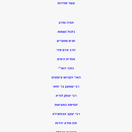
ע
שר ספירות
תורה ומדע
גלגול נשמות
חגים ומועדים
הרב אדם סיני
אחרית הימים
כתבי האר”י
הארי הקדוש ציטוטים
רבי שמעון בר יוחאי
רבי יצחק לוריא
תפיסת המציאות
רבי יעקב אבוחצירא
תת מודע יהדות