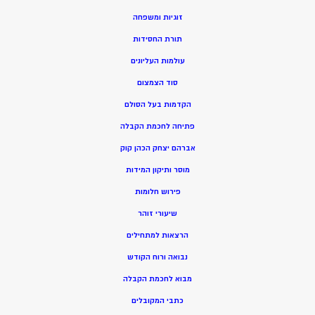
זוגיות ומשפחה
תורת החסידות
עולמות העליונים
סוד הצמצום
הקדמות בעל הסולם
פתיחה לחכמת הקבלה
אברהם יצחק הכהן קוק
מוסר ותיקון המידות
פירוש חלומות
שיעורי זוהר
הרצאות למתחילים
נבואה ורוח הקודש
מ
בוא לחכמת הקבלה
כתבי המקובלים