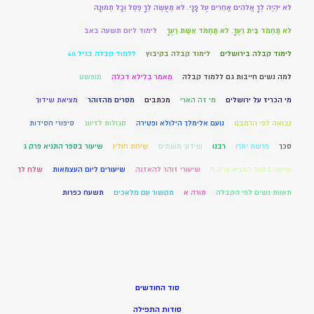
לֹא יִהְיֶה לְךָ אֱלֹהִים אֲחֵרִים עַל פָּנָי. לֹא תַעֲשֶׂה לְךָ פֶסֶל וְכָל תְּמוּנָה
לֹא תַחְמֹד בֵּית רֵעֶךָ. לֹא תַחְמֹד אֵשֶׁת רֵעֶךָ
לימוד ליום תשעה באב
לימוד קבלה בירושלים
לימוד קבלה בקיבוץ
ללמוד קבלה בגיל 40
למה נשים חייבות גם ללמוד קבלה
מאמר בלילא דכלה
מופשט
מי הכריז על ירושלים
מי זה הארי
מכתבים
מסרים מהזוהר
מציאת שידוך
נבואה לפי הרמבם
נועם אלימלך הילולא ופטירה
סגולות לזיווג
סיפורי חסידות
סכך
פרשת יתרו
רבנו
שידוך משמים
שיחת חולין
שיעור בספר התניא פרק ג
שיעור בספר התניא פרק ח
שיעורי זוהר להאזנה
שיעורים ליום העצמאות
שלח לך
תאוות נשים לפי הקבלה
תורה א
תקשור עם מלאכים
תשעח כפרות
סוד החודשים
סודות התפילה