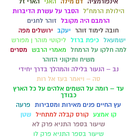
אינפורמציה
דם מילה
האני
הארי זל
הילולת הרמח"ל
הסבר על עשרת הדיברות
הרמבם היה מקובל
זוהר לחגים
חובה לימוד זוהר
יעקב
ירושלים מפה
ישמעאל
כיפת ברזל
ליקוטי מוהר ן מפורש
למה חלקו על הרמחל
מאמרי הרבש
מסרים
משיח ותיקוני הזוהר
נב – הנעור בלילה והמהלך בדרך יחידי
סה – ויאמר בעז אל רות
עד – רומה על השמים אלהים על כל הארץ
כבודך
עץ החיים פנים מאירות ומסבירות
פרעה
קו אמצע
קורס קבלה למתחיל
שטן
שיעור בספר התניא פרק לא
שיעור בספר התניא פרק לו