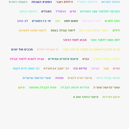
הזוהר הקדוש
הילולת הרמח"ל
הילולת רשבי
הסתרת השגחה
העצמה רוחנית
הקדמה לתלמוד עשר הספירות
הריון
הרמח"ל
התכלית
זוהמת הנחש
זוהר לחגים
זוהר לשבועות
חשש חמץ
חתן
ימי בין המצרים
לב כוזב
לילית
לימוד קבלה בבני ברק
לימוד קבלה בצפת
ליקוטי מוהרן למשיעה
למה אסור ללמוד זוהר
מבוא לספר הזוהר
מדוע לאדם הראשון לא הותרה אכילת בשר?
מי שם פה לאדם
מכבים מול יוונים
מצווה בעולם העשיה
נברא
סיאנס סיפורים אמיתיים
עברה לנשים ללמוד קבלה
פורים
קבר
קורונה
קליפת נגה
רבי יעקב אבוחצירא
רבי משה חיים לוצטו
שיעור קבלה היומי
שיעורי תניא לנשים
שמחה
שערי קדושה שיעורים
שערי קדושה שער ה
תולדות חכמת הקבלה
תורת הקבלה ומהותה
תיקון
תיקון המידות
תיקוני הזוהר אות א