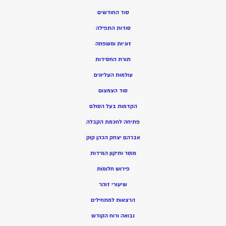
סוד החודשים
סודות התפילה
זוגיות ומשפחה
תורת החסידות
עולמות העליונים
סוד הצמצום
הקדמות בעל הסולם
פתיחה לחכמת הקבלה
אברהם יצחק הכהן קוק
מוסר ותיקון המידות
פירוש חלומות
שיעורי זוהר
הרצאות למתחילים
נבואה ורוח הקודש