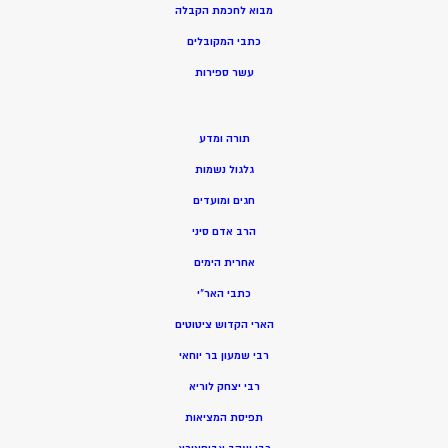
מ
בוא לחכמת הקבלה
כתבי המקובלים
ע
שר ספירות
תורה ומדע
גלגול נשמות
חגים ומועדים
הרב אדם סיני
אחרית הימים
כתבי האר”י
הארי הקדוש ציטוטים
רבי שמעון בר יוחאי
רבי יצחק לוריא
תפיסת המציאות