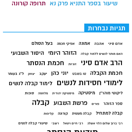
שיעור בספר התניא פרק נא
תרופה קורונה
תגיות נבחרות
בעל הסולם
אמונה
אדם סיני
אהבה
אפיקי חכמה
הזוהר היומי
היסוד השבועי
האם מותר לנשים ללמוד קבלה
הרב אדם סיני
חכמת הנסתר
זוגיות
חכמת הקבלה
יוני כהן
יעקב
ל"ג בעומר
טו בשבט
יצחק
לימודי חסידות לנשים
לימוד קבלה לנשים
מיסטיקה
ליקוטי מוהר"ן
סוכות
מיסטיקה יהודית
מלחמה
קבלה
פרשת השבוע
ספר הזוהר
פורים
קבלה למתחיל
קורונה
קבלה מעשית
קליפות
שיעורי קבלה לנשים
רבי ברוך שלום הלוי אשלג
רבי חיים ויטאל
רשבי