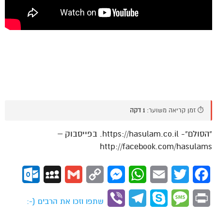
⏱️ זמן קריאה משוער:
1 דקה
“הסולם”- https://hasulam.co.il. בפייסבוק –
http://facebook.com/hasulams
ok.com
MySpace
Gmail
Copy
Messenger
WhatsApp
Email
Twitter
Facebook
Link
Viber
Telegram
Skype
Message
Print
שתפו וזכו את הרבים (-: