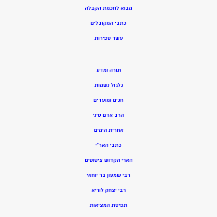
מ
בוא לחכמת הקבלה
כתבי המקובלים
ע
שר ספירות
תורה ומדע
גלגול נשמות
חגים ומועדים
הרב אדם סיני
אחרית הימים
כתבי האר”י
הארי הקדוש ציטוטים
רבי שמעון בר יוחאי
רבי יצחק לוריא
תפיסת המציאות