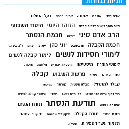
תגיות נבחרות
בעל הסולם
אמונה
אדם סיני
אהבה
אפיקי חכמה
הזוהר היומי
היסוד השבועי
האם מותר לנשים ללמוד קבלה
הרב אדם סיני
חכמת הנסתר
זוגיות
חכמת הקבלה
יוני כהן
יעקב
ל"ג בעומר
טו בשבט
יצחק
לימודי חסידות לנשים
לימוד קבלה לנשים
מיסטיקה
ליקוטי מוהר"ן
סוכות
מיסטיקה יהודית
מלחמה
קבלה
פרשת השבוע
ספר הזוהר
פורים
קבלה למתחיל
קורונה
קבלה מעשית
קליפות
שיעורי קבלה לנשים
רבי ברוך שלום הלוי אשלג
רבי חיים ויטאל
רשבי
תודעת הנסתר
תורת הנסתר
שערי קדושה
תורת הקבלה
תיקוני הזוהר
תורת הסוד
תיקון ליל שבועות
תלמוד עשר הספירות
תפילה