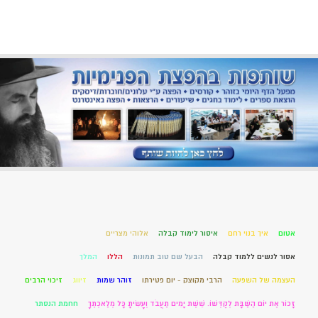
אטום
איך בנוי רחם
איסור לימוד קבלה
אלוהי מצריים
אסור לנשים ללמוד קבלה
הבעל שם טוב תמונות
הללו
המלך
העצמה של השפעה
הרבי מקוצק - יום פטירתו
זוהר שמות
זיווג
זיכוי הרבים
זָכוֹר אֶת יוֹם הַשַּׁבָּת לְקַדְּשׁוֹ. שֵׁשֶׁת יָמִים תַּעֲבֹד וְעָשִׂיתָ כָּל מְלַאכְתֶּךָ
חחמת הנסתר