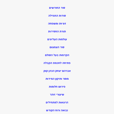
סוד החודשים
סודות התפילה
זוגיות ומשפחה
תורת החסידות
עולמות העליונים
סוד הצמצום
הקדמות בעל הסולם
פתיחה לחכמת הקבלה
אברהם יצחק הכהן קוק
מוסר ותיקון המידות
פירוש חלומות
שיעורי זוהר
הרצאות למתחילים
נבואה ורוח הקודש