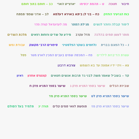
חיבור
חנוכה
ט – תהמת יכסימו
יארצייט הארי
כב – חותם בתוך חותם
כוח הגרעיני החזק
כח – בני לן ביתא באוירא דעלמא
לב – אדני שפתי תפתח
לימוד קבלה וזוהר לנשים
מגילת הסתר
מה לעזעזאל קורה פה?
מותר לעשן סמים בהלכה
מזל עקרב
מידע על שדים ורוחות רפאים
מלכת השדים
נ – כל הפוגם בברית
נלחמים בשקר הפלסטיני
סיפורים הרבי מקוצק
עבודת נפש
עשרת הדיברות לילדים
פח – המכסה שמים בעבים המכין לארץ מטר
פסל
צא – ויהי ידיו אמונה עד בא השמש
צורבא דרבנן
קד – בשביל שאמר משה לבני גד תרבות אנשים חטאים
קונטרס אחרון
ראיון
שבירת הכלים
שיעור בספר התניא פרק ג
שיעור בספר התניא פרק ח
שיעור בספר התניא פרק לט
שיעור בספר התניא פרק מד
שיעור בספר התניא פרק מז
תופעות לוואי סמים קלים
תורה יג
תלמיד בעל הסולם