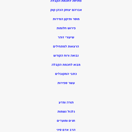
פתיחה לחכמת הקבלה
אברהם יצחק הכהן קוק
מוסר ותיקון המידות
פירוש חלומות
שיעורי זוהר
הרצאות למתחילים
נבואה ורוח הקודש
מ
בוא לחכמת הקבלה
כתבי המקובלים
ע
שר ספירות
תורה ומדע
גלגול נשמות
חגים ומועדים
הרב אדם סיני