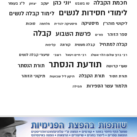
חכמת הקבלה
יוני כהן
יעקב
ל"ג בעומר
טו בשבט
יצחק
לימודי חסידות לנשים
לימוד קבלה לנשים
מיסטיקה
ליקוטי מוהר"ן
סוכות
מיסטיקה יהודית
מלחמה
קבלה
פרשת השבוע
ספר הזוהר
פורים
קבלה למתחיל
קורונה
קבלה מעשית
קליפות
שיעורי קבלה לנשים
רבי ברוך שלום הלוי אשלג
רבי חיים ויטאל
רשבי
תודעת הנסתר
תורת הנסתר
שערי קדושה
תורת הקבלה
תיקוני הזוהר
תורת הסוד
תיקון ליל שבועות
תלמוד עשר הספירות
תפילה