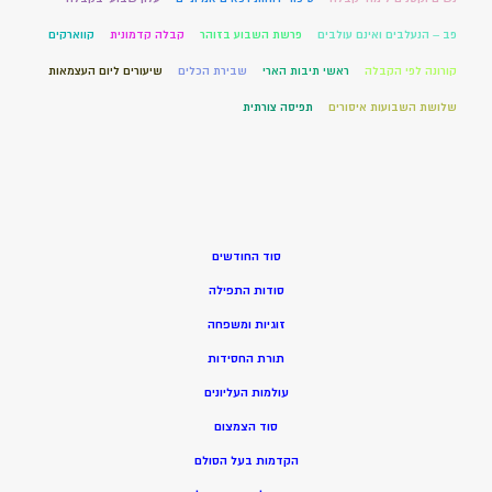
פב – הנעלבים ואינם עולבים
פרשת השבוע בזוהר
קבלה קדמונית
קווארקים
קורונה לפי הקבלה
ראשי תיבות הארי
שבירת הכלים
שיעורים ליום העצמאות
שלושת השבועות איסורים
תפיסה צורתית
סוד החודשים
סודות התפילה
זוגיות ומשפחה
תורת החסידות
עולמות העליונים
סוד הצמצום
הקדמות בעל הסולם