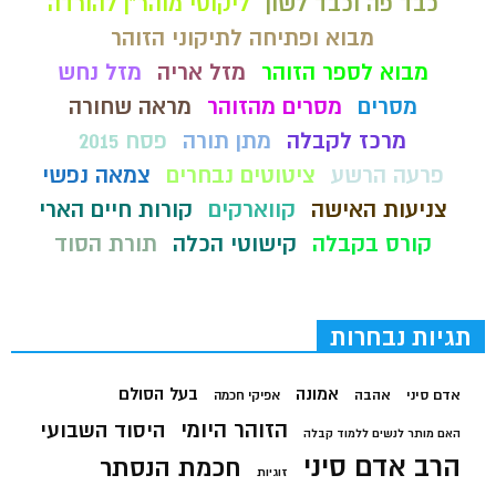
כבד פה וכבד לשון
ליקוטי מוהר"ן להורדה
מבוא ופתיחה לתיקוני הזוהר
מבוא לספר הזוהר
מזל אריה
מזל נחש
מסרים
מסרים מהזוהר
מראה שחורה
מרכז לקבלה
מתן תורה
פסח 2015
פרעה הרשע
ציטוטים נבחרים
צמאה נפשי
צניעות האישה
קווארקים
קורות חיים הארי
קורס בקבלה
קישוטי הכלה
תורת הסוד
תגיות נבחרות
בעל הסולם
אמונה
אדם סיני
אהבה
אפיקי חכמה
הזוהר היומי
היסוד השבועי
האם מותר לנשים ללמוד קבלה
הרב אדם סיני
חכמת הנסתר
זוגיות