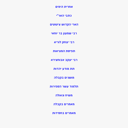
אחרית הימים
כתבי האר”י
הארי הקדוש ציטוטים
רבי שמעון בר יוחאי
רבי יצחק לוריא
תפיסת המציאות
רבי יעקב אבוחצירא
תת מודע יהדות
מושגים בקבלה
תלמוד עשר הספירות
משיח וגאולה
מאמרים בקבלה
מאמרים בחסידות