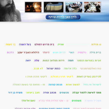
13 מזלות
Desires to Bestow
אוריה
בית מדרש הסולם
בעל השגה
בר מצווה
ברית מילה
גלקסיה
הארי
הדרת נשים
היטלר
הילולא האביר יעקב
הלכות
זוגיות בתודעת הנסתר
חופה
חירות ממלאך המוות
טלה
יראה
כוח האלקטרומגנטי
כלה אדומה
כנסת ישראל
לֹא תִגְנֹב.
להידבק בצדיק האמת
ליקוטי מוהר ן סגולות
ליקוטי מוהרן תורה ו
לישראל אין מזל
למשוך אורות
מגפת קורונה
מו – מחאת כף בשעת התפלה
מותר לאישה ללמוד קבלה
מכשפים
מכתב תודה
מצב ביטחוני
משיח בן דוד
משכיל ומושכל
משפטים
נג – עקר הולדה תלוי בה"א
נועם אלימלך
נשים וקטנים לימוד קבלה
סיפורי רוחות רפאים אמיתיים
עלון שבועי בקבלה