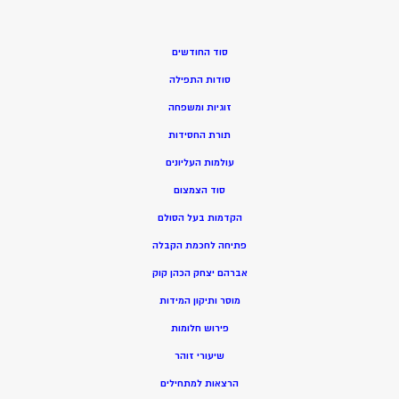
סוד החודשים
סודות התפילה
זוגיות ומשפחה
תורת החסידות
עולמות העליונים
סוד הצמצום
הקדמות בעל הסולם
פתיחה לחכמת הקבלה
אברהם יצחק הכהן קוק
מוסר ותיקון המידות
פירוש חלומות
שיעורי זוהר
הרצאות למתחילים