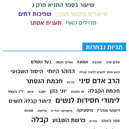
שיעור בספר התניא פרק נ
שיעורים ביקוטי מוהרן
שפיכות דמים
תהילים הארי
תענית אסתר
תגיות נבחרות
בעל הסולם
אמונה
אדם סיני
אהבה
אפיקי חכמה
הזוהר היומי
היסוד השבועי
האם מותר לנשים ללמוד קבלה
הרב אדם סיני
חכמת הנסתר
זוגיות
חכמת הקבלה
יוני כהן
יעקב
ל"ג בעומר
טו בשבט
יצחק
לימודי חסידות לנשים
לימוד קבלה לנשים
מיסטיקה
ליקוטי מוהר"ן
סוכות
מיסטיקה יהודית
מלחמה
קבלה
פרשת השבוע
ספר הזוהר
פורים