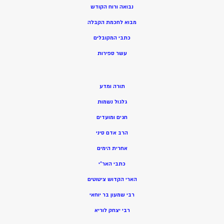
נבואה ורוח הקודש
מ
בוא לחכמת הקבלה
כתבי המקובלים
ע
שר ספירות
תורה ומדע
גלגול נשמות
חגים ומועדים
הרב אדם סיני
אחרית הימים
כתבי האר”י
הארי הקדוש ציטוטים
רבי שמעון בר יוחאי
רבי יצחק לוריא