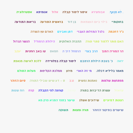
. לֹא תִנְאָף.
אבוחצירא
איסור לימוד קבלה
אלול
אנומיתא
אסטרולוגיה
בחוקותיי
בילוי ביום העצמאות
בן דוד
בראשית התודעה
בריאות התודעה
ג"ר דחכמה
גלגל המזלות העברי
דתן ואבירם
האדם עץ השדה
האם מותר ללמוד סתרי תורה
ההכרה האלוקית
הילולת הרמח"ל
הנשר הגדול
הר המוריה התנך
הרב בצרי
הרמחל דרך ה
חמאס
טו באב רוחניות
יעקב
יראה
כ' בטבת הילולת הרמבם
לימוד קבלה בפלורידה
ללכת לאישה מנאפת
מאמר בליליא דכלה.
מי זה הארי
מירון
ממלכת הקליפות
מעלות הסולם
מפתחןות שלמות
נאמנות נפשית
נגב
ס – דע שיש שבילי התורה
סיום הזוהר
עזאזל
עשרת הדיברות בתורה
קורונה
קורונה לפי הקבלה
קרח
רוח שטות
רצונות דמיוניים
שידוכים אשלג
שיעור בספר התניא פרק מא
שיעורים בתיקוני הזוהר
תורה ומצוות
תשוקה