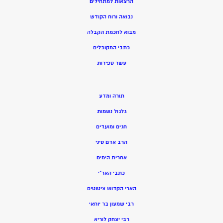
הרצאות למתחילים
נבואה ורוח הקודש
מ
בוא לחכמת הקבלה
כתבי המקובלים
ע
שר ספירות
תורה ומדע
גלגול נשמות
חגים ומועדים
הרב אדם סיני
אחרית הימים
כתבי האר”י
הארי הקדוש ציטוטים
רבי שמעון בר יוחאי
רבי יצחק לוריא