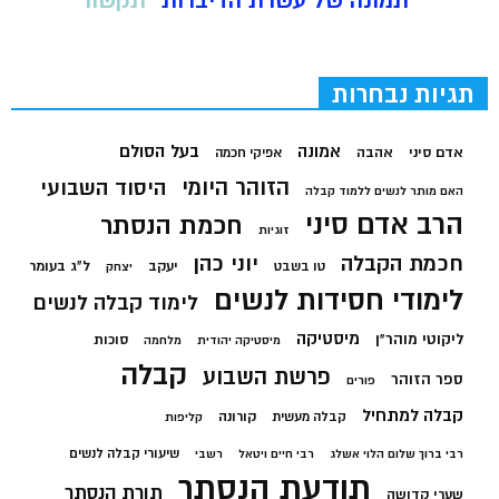
תמונה של עשרת הדיברות
תקשור
תגיות נבחרות
בעל הסולם
אמונה
אדם סיני
אהבה
אפיקי חכמה
הזוהר היומי
היסוד השבועי
האם מותר לנשים ללמוד קבלה
הרב אדם סיני
חכמת הנסתר
זוגיות
חכמת הקבלה
יוני כהן
יעקב
ל"ג בעומר
טו בשבט
יצחק
לימודי חסידות לנשים
לימוד קבלה לנשים
מיסטיקה
ליקוטי מוהר"ן
סוכות
מיסטיקה יהודית
מלחמה
קבלה
פרשת השבוע
ספר הזוהר
פורים
קבלה למתחיל
קורונה
קבלה מעשית
קליפות
שיעורי קבלה לנשים
רבי ברוך שלום הלוי אשלג
רבי חיים ויטאל
רשבי
תודעת הנסתר
תורת הנסתר
שערי קדושה