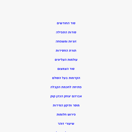
סוד החודשים
סודות התפילה
זוגיות ומשפחה
תורת החסידות
עולמות העליונים
סוד הצמצום
הקדמות בעל הסולם
פתיחה לחכמת הקבלה
אברהם יצחק הכהן קוק
מוסר ותיקון המידות
פירוש חלומות
שיעורי זוהר