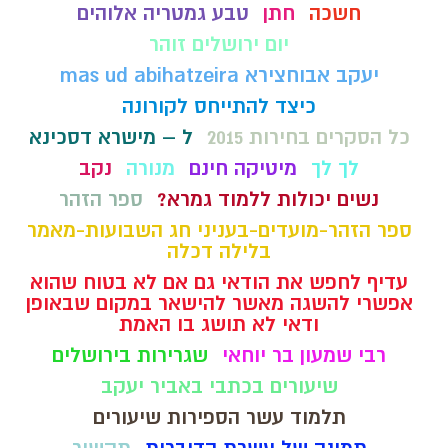
חשכה
חתן
טבע גמטריה אלוהים
יום ירושלים זוהר
יעקב אבוחצירא mas ud abihatzeira
כיצד להתייחס לקורונה
כל הסקרים בחירות 2015
ל – מישרא דסכינא
לך לך
מיטיקה חינם
מנורה
נקב
נשים יכולות ללמוד גמרא?
ספר הזהר
ספר הזהר-מועדים-בעניני חג השבועות-מאמר
בלילה דכלה
עדיף לחפש את הודאי גם אם לא בטוח שהוא
אפשרי להשגה מאשר להישאר במקום שבאופן
ודאי לא תושג בו האמת
רבי שמעון בר יוחאי
שגרירות בירושלים
שיעורים בכתבי באביר יעקב
תלמוד עשר הספירות שיעורים