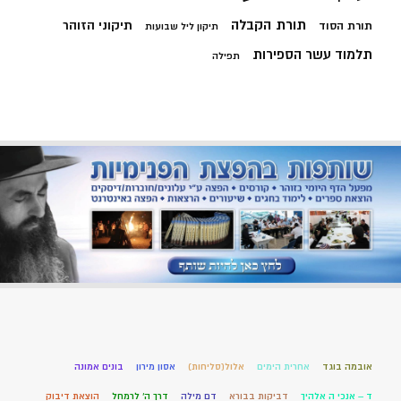
תורת הקבלה
תיקוני הזוהר
תורת הסוד
תיקון ליל שבועות
תלמוד עשר הספירות
תפילה
אובמה בוגד
אחרית הימים
אלול(סליחות)
אסון מירון
בונים אמונה
ד – אנכי ה אלהיך
דביקות בבורא
דם מילה
דרך ה' לרמחל
הוצאת דיבוק