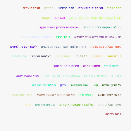
הסתר כפול
הר הבית היסטוריה
הרב ברנדווין
הרב"ש
הרמבם צדיק
וְעַבְדּוֹ וַאֲמָתוֹ וְשׁוֹרוֹ וַחֲמֹרוֹ וְכֹל אֲשֶׁר לְרֵעֶךָ.
חברותא
חמאס
טבילה במקווה בלימוד קבלה
יום פטירת הצדיק האביר יעקב
כה – אחוי לן מנא דלא שויא לחבלא
כיפת ברזל
לימוד ליום תשעה באב
לימוד קבלה בקלפורניה
לימוד תלמוד עשר הספירות לנשים
לימודי קבלה לנשים
מי זה הארי
מיסתורין
מכתבים
מעשה וכוונה
מצלמות הכותל
נזקי הסמים
ניוזלטר קבלי
סיטרא אחרא
סיכום תיקוני הזוהר
ספר הזהר-מועדים-בעניני חג השבועות-מאמר בלילה דכלה
ספרי האביר יעקב
על טבעי שדים
עשו
עשר הספירות
צדיק
קבלה יום ירושלים
קבלה לעם ישראל
קליפת נגה
רבי משה חיים לוצאטו זצוק"ל
ריפוי רוחני טבעי
שיעור קבלה היומי
שלושת השבועות איסורים
שקצים ורמשים
שרה
תפוח בדבש