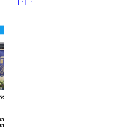
ה
אי
מג
הק