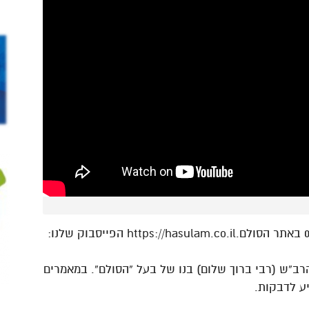
השעורים מועברים בשידור חי בכל יום ב 03:30 באתר הסולם.https://hasulam.co.il הפייסבוק שלנו:
רב”ש (רבי ברוך שלום) בנו של בעל “הסולם”. במאמרים
ע לדבקות.