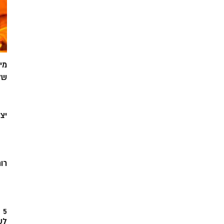
מי
של
יצ
רוח
5
לש