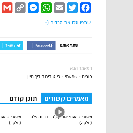
l
Copy
Messenger
WhatsApp
Email
Twitter
Facebook
Link
שתפו וזכו את הרבים (-:
שתף אותנו
Twitter
Facebook
המאמר הבא
פורים - שמעתי - כי טובים דודיך מיין
מאמרים קשורים
תוכן קודם
מאמרי שמעתי אות קע”ג – ברית מילה
מאמרי שמעתי
(חלק 2)
(חלק 1)