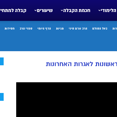
הלימודי
חכמת הקבלה
שיעורים
קבלה למתחיל
ות
בעל הסולם
הרב אדם סיני
תגיות
הדף היומי
ספרי הרב
חסידות
ח
אשונות לאגרות האחרונות
ח