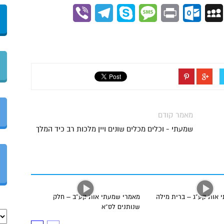
Viber
Telegram
Skype
Message
Outlook.com
Print
MySpace
Gmai
מאמר קודם
שמעתי - וכלים מכלים שונים ויין מלכות רב כיד המלך
 אות קע”ג – ברית מילה
מאמרי שמעתי אות קע”ב – חלק
שנותנים לס”א