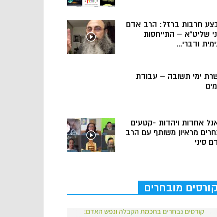
צע חרבות ברזל: הרב אדם
ני שליט”א – התייחסות
מית ודברי...
רת ימי תשובה – עבודת
מים
נל אחדות ויהדות -קטעים
חרים מראיון משותף עם הרב
ם סיני
ורסים מובחרים