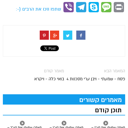
Link
Viber
Telegram
Skype
Message
Print
שתפו וזכו את הרבים (-:
המאמר הבא
מאמר קודם
פסח - שמעתי - ויבן ערי מסכנות 4
בואי כלה - ויקרא
מאמרים קשורים
תוכן קודם
מאמרי שמעתי אות קע”ג –
מאמרי שמעתי אות קע”ג –
מאמרי שמעתי אות קע”ב –