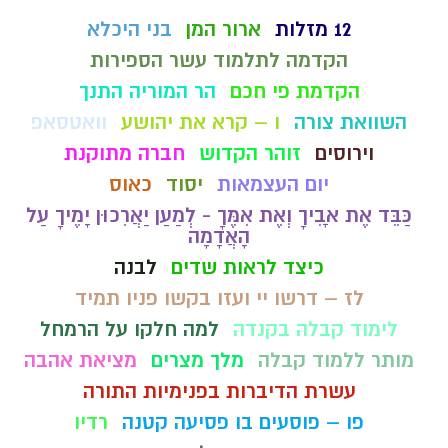
12 מזלות
ארור המן
בני היכלא
הקדמה לתלמוד עשר הספירות
הקדמת פי חכם
הר המוריה התנך
השוואת צורה
ו – קרא את יהושע
וואטסאפ
וירוסים
זוהר הקדוש
חברה מתוקנת
יום העצמאות
יסוד
כאוס
כַּבֵּד אֶת אָבִיךָ וְאֶת אִמֶּךָ - לְמַעַן יַאֲרִכוּן יָמֶיךָ עַל
הָאֲדָמָה
כיצד לראות שדים
לבנה
לז – דרשו יי ועזו בקשו פניו תמיד
לימוד קבלה בקנדה
למה חלקו על הרמחל
מותר ללמוד קבלה
מלך מצרים
מציאת אהבה
עשרת הדיברות בפנימיות התורה
פו – פוסעים בו פסיעה קטנה
רדיו