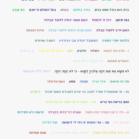
בזה הוא גוזל ממנו בנים
בחיר בחלום
בטחון
בעל הסולם פי חכם
בת שבע
גמר תיקון
דרך ה' לרמחל
האם אשה יכולה ללמוד קבלה?
האם חייב ללמוד קבלה
האם נשים יכולות ללמוד קבלה
הדרך הנכונה
הלכות יסודי התורה
המקובל יהודה צבי ברנדויין
השגה אמיתית
ו – קרא את יהושע
וישלח
חלקיק
חתן
טופס מכירת חמץ
יב בריתיות
ירושלים תמונות
לֹא תִרְצַח. 7. לֹא תִנְאָף.
לֹא תִשָּׂא אֶת שֵׁם יְהוָה אֱלֹהֶיךָ לַשָּׁוְא - כִּי לֹא יְנַקֶּה יְהֹוָה
לימוד לליל שבועות
מה זה סיאנס
מזל אריה
מנורה
מסע
נועם אלימלך
נט – מי שמשתדל תמיד לקרב בני אדם לעבודת השם יתברך
נייטרינו
נפש בריאה גוף בריא
סד – ויאמר ה אל משה בא אל פרעה
ע – ויהי ביום השמיני קרא משה
עשרת הדיברות בקבלה
פרשת וירא חסידות
קביעת דרך
קה – עזי וזמרת יה ויהי לי לישועה
קול הלידה
רבי ברוך שלום הלוי אשלג
שיעור בספר התניא פרק כז
שנת שמיטה