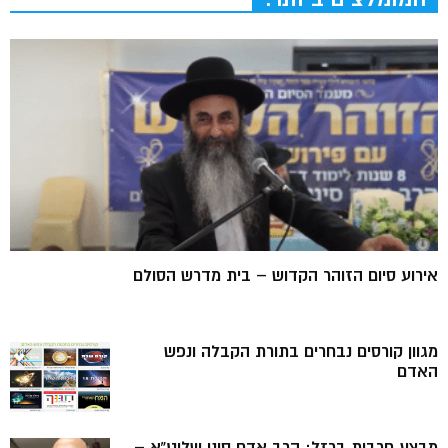
אירוע סיום הזוהר הקדוש – בית מדרש הסולם
מגוון קורסים נבחרים בתורת הקבלה ונפש
האדם
מבצע חרבות ברזל: הרב אדם סיני שליט”א –