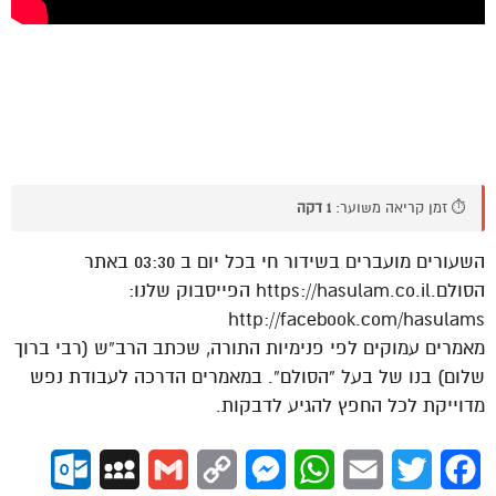
⏱️ זמן קריאה משוער:
1 דקה
השעורים מועברים בשידור חי בכל יום ב 03:30 באתר
הסולם.https://hasulam.co.il הפייסבוק שלנו:
http://facebook.com/hasulams
מאמרים עמוקים לפי פנימיות התורה, שכתב הרב”ש (רבי ברוך
שלום) בנו של בעל “הסולם”. במאמרים הדרכה לעבודת נפש
מדוייקת לכל החפץ להגיע לדבקות.
ok.com
MySpace
Gmail
Copy
Messenger
WhatsApp
Email
Twitter
Facebook