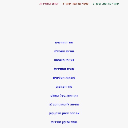
שערי קדושה שער ב
שערי קדושה שער ד
תורת החסידות
סוד החודשים
סודות התפילה
זוגיות ומשפחה
תורת החסידות
עולמות העליונים
סוד הצמצום
הקדמות בעל הסולם
פתיחה לחכמת הקבלה
אברהם יצחק הכהן קוק
מוסר ותיקון המידות