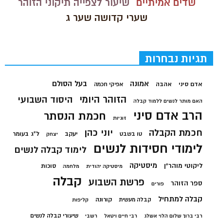
שדים אמיתיים
שיעור לצפייה תיקוני הזוהר
שערי קדושה שער ג
תגיות נבחרות
בעל הסולם
אמונה
אדם סיני
אהבה
אפיקי חכמה
הזוהר היומי
היסוד השבועי
האם מותר לנשים ללמוד קבלה
הרב אדם סיני
חכמת הנסתר
זוגיות
חכמת הקבלה
יוני כהן
יעקב
ל"ג בעומר
טו בשבט
יצחק
לימודי חסידות לנשים
לימוד קבלה לנשים
מיסטיקה
ליקוטי מוהר"ן
סוכות
מיסטיקה יהודית
מלחמה
קבלה
פרשת השבוע
ספר הזוהר
פורים
קבלה למתחיל
קורונה
קבלה מעשית
קליפות
שיעורי קבלה לנשים
רבי ברוך שלום הלוי אשלג
רבי חיים ויטאל
רשבי