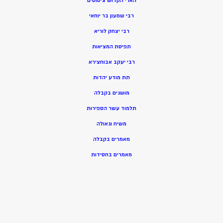
הארי הקדוש ציטוטים
רבי שמעון בר יוחאי
רבי יצחק לוריא
תפיסת המציאות
רבי יעקב אבוחצירא
תת מודע יהדות
מושגים בקבלה
תלמוד עשר הספירות
משיח וגאולה
מאמרים בקבלה
מאמרים בחסידות