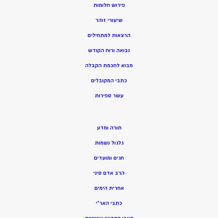
פירוש חלומות
שיעורי זוהר
הרצאות למתחילים
נבואה ורוח הקודש
מ
בוא לחכמת הקבלה
כתבי המקובלים
ע
שר ספירות
תורה ומדע
גלגול נשמות
חגים ומועדים
הרב אדם סיני
אחרית הימים
כתבי האר”י