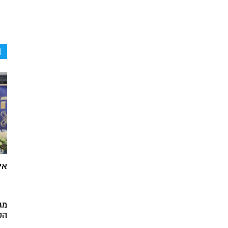
ה
אי
מג
הק