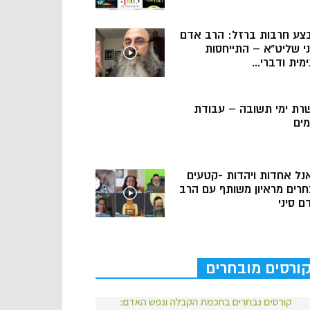
צע חרבות ברזל: הרב אדם
ני שליט”א – התייחסות
מית ודברי...
רת ימי תשובה – עבודת
מים
נל אחדות ויהדות -קטעים
חרים מראיון משותף עם הרב
ם סיני
ורסים מובחרים