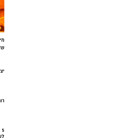
מי
של
יצ
רוח
5
לש