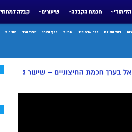
הלימודי
חכמת הקבלה
שיעורים
קבלה למתחיל
ות
בעל הסולם
הרב אדם סיני
תגיות
הדף היומי
ספרי הרב
חסידות
ח
 בערך חכמת החיצוניים – שיעור 3
ח