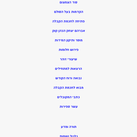
סוד הצמצום
הקדמות בעל הסולם
פתיחה לחכמת הקבלה
אברהם יצחק הכהן קוק
מוסר ותיקון המידות
פירוש חלומות
שיעורי זוהר
הרצאות למתחילים
נבואה ורוח הקודש
מ
בוא לחכמת הקבלה
כתבי המקובלים
ע
שר ספירות
תורה ומדע
גלגול נשמות