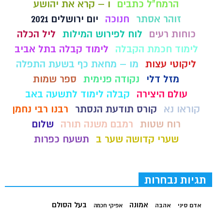
הרמח"ל כתבים
ו – קרא את יהושע
זוהר אסתר
חנוכה
יום ירושלים 2021
כוחות רעים
לוח לפירוש המילות
ליל הכלה
לימוד חכמת הקבלה
לימוד קבלה בתל אביב
ליקוטי עצות
מו – מחאת כף בשעת התפלה
מזל דלי
נקודה פנימית
ספר שמות
עולם היצירה
קבלה לימוד לתשעה באב
קוראו נא
קורס תודעת הנסתר
רבנו רבי נחמן
רוח שטות
רמבם משנה תורה
שלום
שערי קדושה שער ב
תשעח כפרות
תגיות נבחרות
בעל הסולם
אמונה
אדם סיני
אהבה
אפיקי חכמה