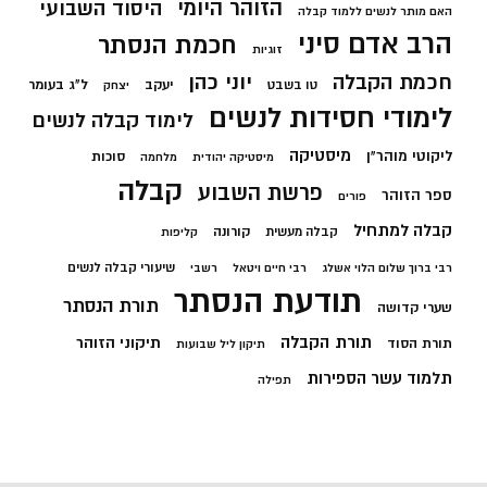
הזוהר היומי
היסוד השבועי
האם מותר לנשים ללמוד קבלה
הרב אדם סיני
חכמת הנסתר
זוגיות
חכמת הקבלה
יוני כהן
יעקב
ל"ג בעומר
טו בשבט
יצחק
לימודי חסידות לנשים
לימוד קבלה לנשים
מיסטיקה
ליקוטי מוהר"ן
סוכות
מיסטיקה יהודית
מלחמה
קבלה
פרשת השבוע
ספר הזוהר
פורים
קבלה למתחיל
קורונה
קבלה מעשית
קליפות
שיעורי קבלה לנשים
רבי ברוך שלום הלוי אשלג
רבי חיים ויטאל
רשבי
תודעת הנסתר
תורת הנסתר
שערי קדושה
תורת הקבלה
תיקוני הזוהר
תורת הסוד
תיקון ליל שבועות
תלמוד עשר הספירות
תפילה