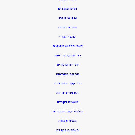
חגים ומועדים
הרב אדם סיני
אחרית הימים
כתבי האר”י
הארי הקדוש ציטוטים
רבי שמעון בר יוחאי
רבי יצחק לוריא
תפיסת המציאות
רבי יעקב אבוחצירא
תת מודע יהדות
מושגים בקבלה
תלמוד עשר הספירות
משיח וגאולה
מאמרים בקבלה