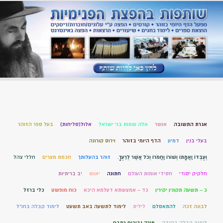
אגרת התשובה
אושר
אלה שמות בני ישראל
אלול(סליחות)
בעל ספר הזוהר
בעלי בנין
דמיון
הדף היומי בזוהר
וירוס קורונה
וְעַבְדּוֹ וַאֲמָתוֹ וְשׁוֹרוֹ וַחֲמֹרוֹ וְכֹל אֲשֶׁר לְרֵעֶךָ.
זוהר בהעלותך
חכמת מצרים
חללי צהל
חלקיק יסודי
חסידי אומות העולם
חתונה
יאוש
יב בריתיות
כ – תשעה תקונין יקירין
כד – אמצעותא דעלמא היכא
כוח מופשט
כלי ברזל
לבונה זכה
להתאסלם
לילית
לימוד לתשעה באב תשעט
לימוד קבלה בחו"ל
לימוד קבלה בקנדה
מורה נבוכים רמבם