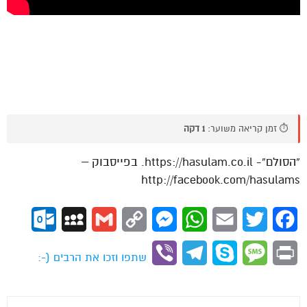
⏱️ זמן קריאה משוער:
1 דקה
“הסולם”- https://hasulam.co.il. בפייסבוק –
http://facebook.com/hasulams
ok.com
MySpace
Gmail
Copy
Messenger
WhatsApp
Email
Twitter
Facebook
Link
Viber
Telegram
Skype
Message
Print
שתפו וזכו את הרבים (-: