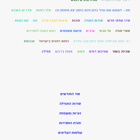
מט – לשמש שם אהל בהם והוא כחתן יצא מחפתו וכו
מלך המוות
סדר טו בשבט
סדר עולמי חדש
סודות התורה
סוכות
סיאנס הסבר מדעי
סמ
סם המוות
סתרי תורה
על טבעי
ערבים
פרשת משפטים
ראש השנה לחסידות
רבי נחמן מברסלב אומר היום שבו נולדת
רוחות רפאים בישראל
שבועות
שכינה בעפר
שפיכות דמים
תענוג
תפוח בדבש
תפילין
סוד החודשים
סודות התפילה
זוגיות ומשפחה
תורת החסידות
עולמות העליונים