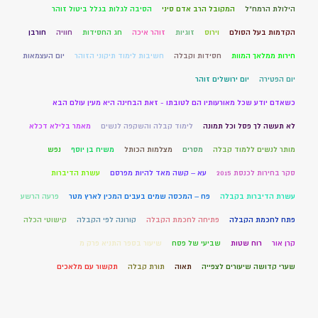
הילולת הרמח"ל
המקובל הרב אדם סיני
הסיבה לגלות בגלל ביטול זוהר
הקדמות בעל הסולם
וירוס
זוגיות
זוהר איכה
חג החסידות
חוויה
חורבן
חירות ממלאך המוות
חסידות וקבלה
חשיבות לימוד תיקוני הזוהר
יום העצמאות
יום הפטירה
יום ירושלים זוהר
כשאדם יודע שכל מאורעותיו הם לטובתו - זאת הבחינה היא מעין עולם הבא
לא תעשה לך פסל וכל תמונה
לימוד קבלה והשקפה לנשים
מאמר בלילא דכלא
מותר לנשים ללמוד קבלה
מסרים
מצלמות הכותל
משיח בן יוסף
נפש
סקר בחירות לכנסת 2015
עא – קשה מאד להיות מפרסם
עשרת הדיברות
עשרת הדיברות בקבלה
פח – המכסה שמים בעבים המכין לארץ מטר
פרעה הרשע
פתח לחכמת הקבלה
פתיחה לחכמת הקבלה
קורונה לפי הקבלה
קישוטי הכלה
קרן אור
רוח שטות
שביעי של פסח
שיעור בספר התניא פרק מ
שערי קדושה שיעורים לצפייה
תאוה
תורת קבלה
תקשור עם מלאכים