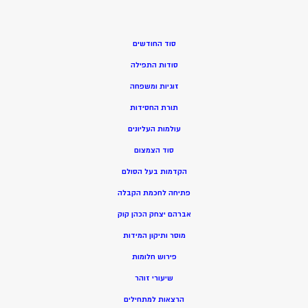
סוד החודשים
סודות התפילה
זוגיות ומשפחה
תורת החסידות
עולמות העליונים
סוד הצמצום
הקדמות בעל הסולם
פתיחה לחכמת הקבלה
אברהם יצחק הכהן קוק
מוסר ותיקון המידות
פירוש חלומות
שיעורי זוהר
הרצאות למתחילים