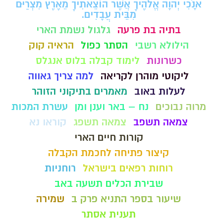
אָנֹכִי יְהוָה אֱלֹהֶיךָ אֲשֶׁר הוֹצֵאתִיךָ מֵאֶרֶץ מִצְרַיִם
מִבֵּית עֲבָדִים.
בתיה בת פרעה
גלגול נשמת הארי
הילולא רשבי
הסתר כפול
הראיה קוק
כשרונות
לימוד קבלה בלוס אנגלס
ליקוטי מוהרן לקריאה
למה צריך גאווה
לעלות באוב
מאמרים בתיקוני הזוהר
מרוה נבוכים
נח – באר וענן ומן
עשרת המכות
צמאה תשפב
צמאה תשפג
קוראו נא
קורות חיים הארי
קיצור פתיחה לחכמת הקבלה
רוחות רפאים בישראל
רוחניות
שבירת הכלים תשעה באב
שיעור בספר התניא פרק ב
שמירה
תענית אסתר