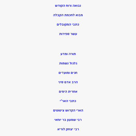
נבואה ורוח הקודש
מ
בוא לחכמת הקבלה
כתבי המקובלים
ע
שר ספירות
תורה ומדע
גלגול נשמות
חגים ומועדים
הרב אדם סיני
אחרית הימים
כתבי האר”י
הארי הקדוש ציטוטים
רבי שמעון בר יוחאי
רבי יצחק לוריא