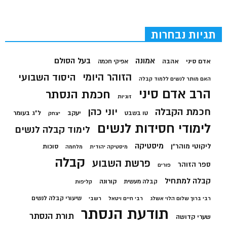
תגיות נבחרות
בעל הסולם
אמונה
אדם סיני
אהבה
אפיקי חכמה
הזוהר היומי
היסוד השבועי
האם מותר לנשים ללמוד קבלה
הרב אדם סיני
חכמת הנסתר
זוגיות
חכמת הקבלה
יוני כהן
יעקב
ל"ג בעומר
טו בשבט
יצחק
לימודי חסידות לנשים
לימוד קבלה לנשים
מיסטיקה
ליקוטי מוהר"ן
סוכות
מיסטיקה יהודית
מלחמה
קבלה
פרשת השבוע
ספר הזוהר
פורים
קבלה למתחיל
קורונה
קבלה מעשית
קליפות
שיעורי קבלה לנשים
רבי ברוך שלום הלוי אשלג
רבי חיים ויטאל
רשבי
תודעת הנסתר
תורת הנסתר
שערי קדושה