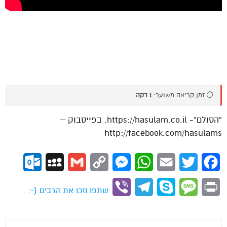
⏱️ זמן קריאה משוער:
1 דקה
“הסולם”- https://hasulam.co.il. בפייסבוק –
http://facebook.com/hasulams
ok.com
MySpace
Gmail
Copy
Messenger
WhatsApp
Email
Twitter
Facebook
Link
Viber
Telegram
Skype
Message
Print
שתפו וזכו את הרבים (-: