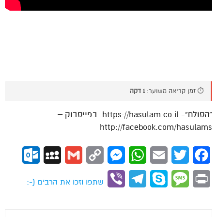
⏱️ זמן קריאה משוער:
1 דקה
“הסולם”- https://hasulam.co.il. בפייסבוק –
http://facebook.com/hasulams
ok.com
MySpace
Gmail
Copy
Messenger
WhatsApp
Email
Twitter
Facebook
Link
Viber
Telegram
Skype
Message
Print
שתפו וזכו את הרבים (-: