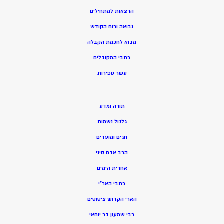
הרצאות למתחילים
נבואה ורוח הקודש
מ
בוא לחכמת הקבלה
כתבי המקובלים
ע
שר ספירות
תורה ומדע
גלגול נשמות
חגים ומועדים
הרב אדם סיני
אחרית הימים
כתבי האר”י
הארי הקדוש ציטוטים
רבי שמעון בר יוחאי