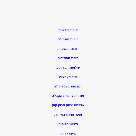
סוד החודשים
סודות התפילה
זוגיות ומשפחה
תורת החסידות
עולמות העליונים
סוד הצמצום
הקדמות בעל הסולם
פתיחה לחכמת הקבלה
אברהם יצחק הכהן קוק
מוסר ותיקון המידות
פירוש חלומות
שיעורי זוהר