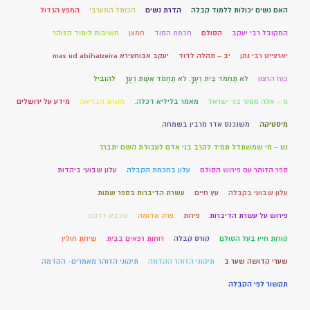
האם נשים יכולות ללמוד קבלה
הדרת נשים
הכותל המערבי
המפץ הגדול
המקובל רבי יעקב
הסולם
חכמת הסוד
חמצן
חשיבות לימוד הזוהר
יארצייט רבי נתן
יב – תהלה לדוד
יעקב אבוחצירא mas ud abihatzeira
כוח הרצון
לֹא תַחְמֹד בֵּית רֵעֶךָ. לֹא תַחְמֹד אֵשֶׁת רֵעֶךָ
להוביל
מ – אלה מסעי בני ישראל
מאמר בליליא דכלה.
מטרת הבריאה
מידע על ירושלים
מיסטיקה
משנכנס אדר מרבין בשמחה
נט – מי שמשתדל תמיד לקרב בני אדם לעבודת השם יתברך
ספר הזוהר עם פירוש הסולם
עלון בחכמת הקבלה
עלון שבועי ביהדות
עלון שבועי בקבלה
עץ חיים
עשרת הדיברות בספר שמות
פירוש על עשרת הדיברות
פירות
פרה אדומה
צורבא דרבנן
קורות חייו בעל הסולם
קורס קבלה
רוחות רפאים בבית
שיחת חולין
שערי קדושה שער ב
תיקוני הזוהר הקדמה
תיקוני הזוהר מאמרים- הקדמה
תקשור לפי הקבלה