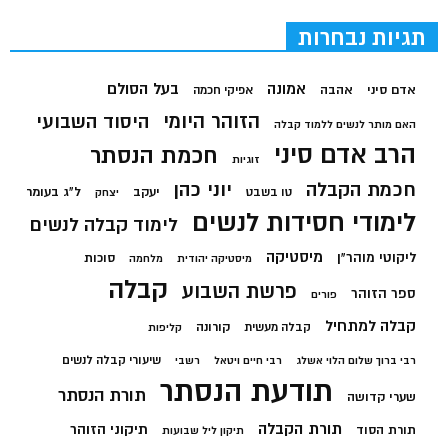
תגיות נבחרות
בעל הסולם
אמונה
אדם סיני
אהבה
אפיקי חכמה
הזוהר היומי
היסוד השבועי
האם מותר לנשים ללמוד קבלה
הרב אדם סיני
חכמת הנסתר
זוגיות
חכמת הקבלה
יוני כהן
יעקב
ל"ג בעומר
טו בשבט
יצחק
לימודי חסידות לנשים
לימוד קבלה לנשים
מיסטיקה
ליקוטי מוהר"ן
סוכות
מיסטיקה יהודית
מלחמה
קבלה
פרשת השבוע
ספר הזוהר
פורים
קבלה למתחיל
קורונה
קבלה מעשית
קליפות
שיעורי קבלה לנשים
רבי ברוך שלום הלוי אשלג
רבי חיים ויטאל
רשבי
תודעת הנסתר
תורת הנסתר
שערי קדושה
תורת הקבלה
תיקוני הזוהר
תורת הסוד
תיקון ליל שבועות