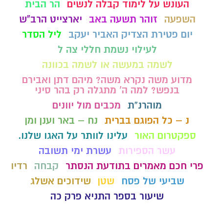
העונש על לימוד קבלה לנשים
הר הבית
השפעה
זוהר תשעה באב
יארצייט הרב"ש
יום פטירת הצדיק האביר יעקב
ליל הסדר
לעילוי נשמת חללי צה ל
לשמה במעשה או לשמה בכוונה
מדוע משה נקרא משה? מיהם דתן ואבירם
בנפש? למה ה' מתגלה רק בהר סיני
מוהרנ”ת
מכבים מול יוונים
נ – כל הפוגם בברית
נח – באר וענן ומן
ספקטרום האור
עלינו לוותר על האגו שלנו.
עשר הספירות
עשרת ימי תשובה
פרי חכם מאמרים בתודעת הנסתר
קבחה
רדיו
שביעי של פסח
שטן
שידוכים אשלג
שיעור בספר התניא פרק כה