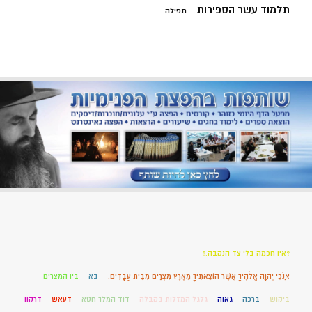
תלמוד עשר הספירות
תפילה
?אין חכמה בלי צד הנקבה.?
אָנֹכִי יְהוָה אֱלֹהֶיךָ אֲשֶׁר הוֹצֵאתִיךָ מֵאֶרֶץ מִצְרַיִם מִבֵּית עֲבָדִים.
בא
בין המצרים
ביקוש
ברכה
גאוה
גלגל המזלות בקבלה
דוד המלך חטא
דעאש
דרקון