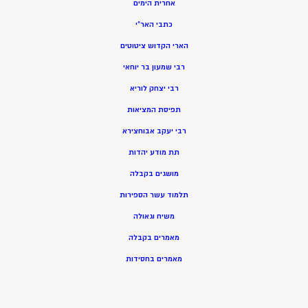
אחרית הימים
כתבי האר”י
הארי הקדוש ציטוטים
רבי שמעון בר יוחאי
רבי יצחק לוריא
תפיסת המציאות
רבי יעקב אבוחצירא
תת מודע יהדות
מושגים בקבלה
תלמוד עשר הספירות
משיח וגאולה
מאמרים בקבלה
מאמרים בחסידות