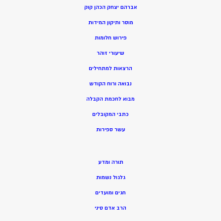
אברהם יצחק הכהן קוק
מוסר ותיקון המידות
פירוש חלומות
שיעורי זוהר
הרצאות למתחילים
נבואה ורוח הקודש
מ
בוא לחכמת הקבלה
כתבי המקובלים
ע
שר ספירות
תורה ומדע
גלגול נשמות
חגים ומועדים
הרב אדם סיני