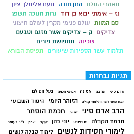
מאמרי הסלם
מתן תורה
נועם אלימלך ציון
נז – אימתי יבוא בן דוד
נרות חנוכה תשפג
סם המוות
עולם פנימי מקרין לעולם חיצוני
צדיקים
ק – צדיקים אשר מזגם וטבעם
שכינה
תחפושת פורים
תלמוד עשר הספירות שיעורים
תפיסת הבורא
תגיות נבחרות
בעל הסולם
אמונה
אדם סיני
אהבה
אפיקי חכמה
הזוהר היומי
היסוד השבועי
האם מותר לנשים ללמוד קבלה
הרב אדם סיני
חכמת הנסתר
זוגיות
חכמת הקבלה
יוני כהן
יעקב
ל"ג בעומר
טו בשבט
יצחק
לימודי חסידות לנשים
לימוד קבלה לנשים