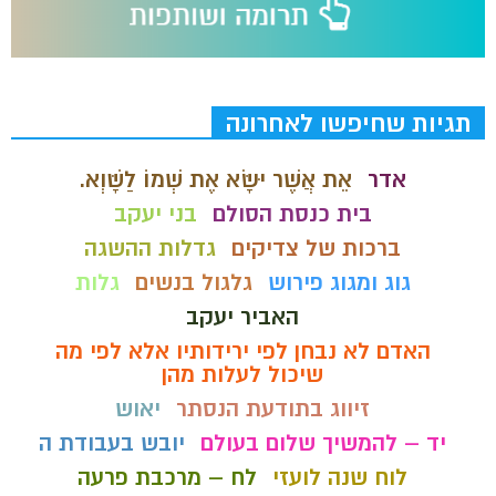
תגיות שחיפשו לאחרונה
אדר
אֵת אֲשֶׁר יִשָּׂא אֶת שְׁמוֹ לַשָּׁוְא.
בית כנסת הסולם
בני יעקב
ברכות של צדיקים
גדלות ההשגה
גוג ומגוג פירוש
גלגול בנשים
גלות
האביר יעקב
האדם לא נבחן לפי ירידותיו אלא לפי מה
שיכול לעלות מהן
זיווג בתודעת הנסתר
יאוש
יד – להמשיך שלום בעולם
יובש בעבודת ה
לוח שנה לועזי
לח – מרכבת פרעה