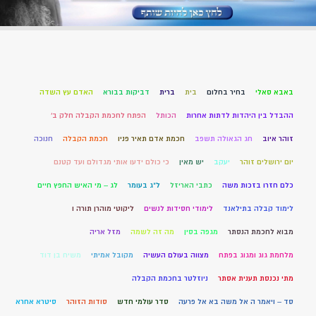
באבא סאלי
בחיר בחלום
בית
ברית
דביקות בבורא
האדם עץ השדה
ההבדל בין היהדות לדתות אחרות
הכותל
הפתח לחכמת הקבלה חלק ב'
זוהר איוב
חג הגאולה תשפב
חכמת אדם תאיר פניו
חכמת הקבלה
חנוכה
יום ירושלים זוהר
יעקב
יש מאין
כי כולם ידעו אותי מגדולם ועד קטנם
כלם חזרו בזכות משה
כתבי האריזל
ל"ג בעומר
לג – מי האיש החפץ חיים
לימוד קבלה בתילאנד
לימודי חסידות לנשים
ליקוטי מוהרן תורה ו
מבוא לחכמת הנסתר
מגפה בסין
מה זה לשמה
מזל אריה
מלחמת גוג ומגוג בפתח
מצווה בעולם העשיה
מקובל אמיתי
משיח בן דוד
מתי נכנסת תענית אסתר
ניוזלטר בחכמת הקבלה
סד – ויאמר ה אל משה בא אל פרעה
סדר עולמי חדש
סודות הזוהר
סיטרא אחרא