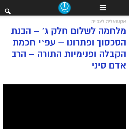
אקטואליה לצפייה
מלחמה לשלום חלק ג’ – הבנת
הסכסוך ופתרונו – עפ״י חכמת
הקבלה ופנימיות התורה – הרב
אדם סיני