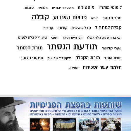
מיסטיקה
ליקוטי מוהר"ן
סוכות
מיסטיקה יהודית
מלחמה
קבלה
פרשת השבוע
ספר הזוהר
פורים
קבלה למתחיל
קורונה
קבלה מעשית
קליפות
שיעורי קבלה לנשים
רבי ברוך שלום הלוי אשלג
רבי חיים ויטאל
רשבי
תודעת הנסתר
תורת הנסתר
שערי קדושה
תורת הקבלה
תיקוני הזוהר
תורת הסוד
תיקון ליל שבועות
תלמוד עשר הספירות
תפילה