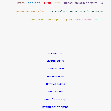
צג – כל העושה משא ומתן באמונה
קדיש
קטנות
קל הנשמה
רחמים
שבאבניקים להורדה
שבאבניקים לצפייה ישירה
שלושת השבועות מה מותר
תורה א
תחפושת פורים
תיקון ל
תיקוני הזוהר מעלות הסולם
סוד החודשים
סודות התפילה
זוגיות ומשפחה
תורת החסידות
עולמות העליונים
סוד הצמצום
הקדמות בעל הסולם
פתיחה לחכמת הקבלה