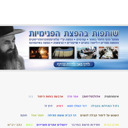
אינפורמציה
אלול(סליחות)
אפר פרה
ארבעת כוחות היסוד
ברג
גלגל המזלות בקבלה
דוד המלך חטא
דמיון
דרך ה'
העונש על לימוד קבלה לנשים
הר הבית שעות פתיחה
חומר אפל
חוקת
חורבן הבית
חסידות פרשת במדבר
ירושלים אתרים מעניינים
כאוס
כתבי רב"ש