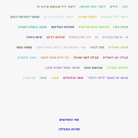
לאה
לילית
לימוד זוהר לאישה
לימוד ליל שבועות שידור חי
לימוד לליל שבועות
ליקוטי מוהר"ן
ללמוד קבלה בגיל 40
מאמרי האדמור הזקן
מגפה בסין
מלחמת עולם שלישית
ממלכת הקליפות
מצווה בעולם העשיה
נו – וביום הבכורים
נח
ניוז עלון הסולם
סגולות לזיווג
סיום הזוהר
סיפורי חסידים
ספר הזהר
צט – ואתחנן אל ה בעת ההיא לאמר
צמאה נפשי
קבלה יום ירושלים
קבלה לעם ישראל
רבי חיים משה לוצטו
רשבי תיקונים
שאלות בקבלה
שבועות 2020
שיעור בספר התניא פרק נ
שיעור על מאמר "לילה דכלה"
שער הגלגולים
תאנה
תצוה
תת מודע
סוד החודשים
סודות התפילה