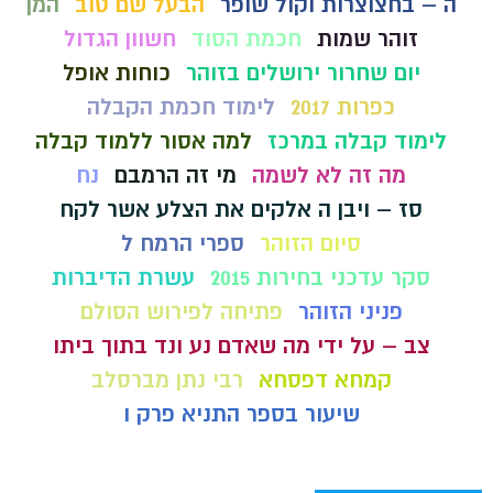
ה – בחצוצרות וקול שופר
הבעל שם טוב
המן
זוהר שמות
חכמת הסוד
חשוון הגדול
יום שחרור ירושלים בזוהר
כוחות אופל
כפרות 2017
לימוד חכמת הקבלה
לימוד קבלה במרכז
למה אסור ללמוד קבלה
מה זה לא לשמה
מי זה הרמבם
נח
סז – ויבן ה אלקים את הצלע אשר לקח
סיום הזוהר
ספרי הרמח ל
סקר עדכני בחירות 2015
עשרת הדיברות
פניני הזוהר
פתיחה לפירוש הסולם
צב – על ידי מה שאדם נע ונד בתוך ביתו
קמחא דפסחא
רבי נתן מברסלב
שיעור בספר התניא פרק ו