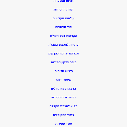
זוגיות ומשפחה
תורת החסידות
עולמות העליונים
סוד הצמצום
הקדמות בעל הסולם
פתיחה לחכמת הקבלה
אברהם יצחק הכהן קוק
מוסר ותיקון המידות
פירוש חלומות
שיעורי זוהר
הרצאות למתחילים
נבואה ורוח הקודש
מ
בוא לחכמת הקבלה
כתבי המקובלים
ע
שר ספירות