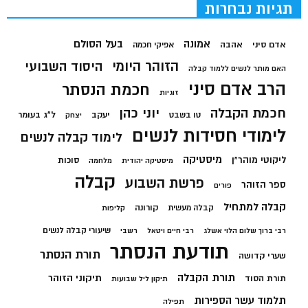
תגיות נבחרות
בעל הסולם
אמונה
אדם סיני
אהבה
אפיקי חכמה
הזוהר היומי
היסוד השבועי
האם מותר לנשים ללמוד קבלה
הרב אדם סיני
חכמת הנסתר
זוגיות
חכמת הקבלה
יוני כהן
יעקב
ל"ג בעומר
טו בשבט
יצחק
לימודי חסידות לנשים
לימוד קבלה לנשים
מיסטיקה
ליקוטי מוהר"ן
סוכות
מיסטיקה יהודית
מלחמה
קבלה
פרשת השבוע
ספר הזוהר
פורים
קבלה למתחיל
קורונה
קבלה מעשית
קליפות
שיעורי קבלה לנשים
רבי ברוך שלום הלוי אשלג
רבי חיים ויטאל
רשבי
תודעת הנסתר
תורת הנסתר
שערי קדושה
תורת הקבלה
תיקוני הזוהר
תורת הסוד
תיקון ליל שבועות
תלמוד עשר הספירות
תפילה