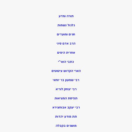
תורה ומדע
גלגול נשמות
חגים ומועדים
הרב אדם סיני
אחרית הימים
כתבי האר”י
הארי הקדוש ציטוטים
רבי שמעון בר יוחאי
רבי יצחק לוריא
תפיסת המציאות
רבי יעקב אבוחצירא
תת מודע יהדות
מושגים בקבלה