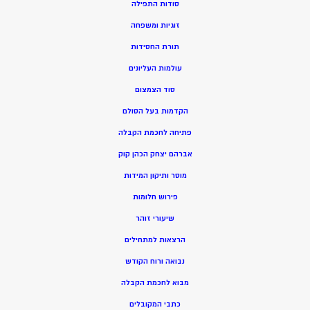
סודות התפילה
זוגיות ומשפחה
תורת החסידות
עולמות העליונים
סוד הצמצום
הקדמות בעל הסולם
פתיחה לחכמת הקבלה
אברהם יצחק הכהן קוק
מוסר ותיקון המידות
פירוש חלומות
שיעורי זוהר
הרצאות למתחילים
נבואה ורוח הקודש
מ
בוא לחכמת הקבלה
כתבי המקובלים