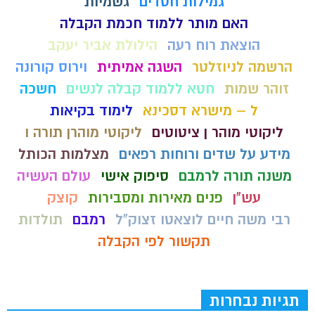
גמילות חסדים
גשמיות
האם מותר ללמוד חכמת הקבלה
הוצאת רוח רעה
הילולת אביר יעקב
הרשמה לניוזלטר
השגה אמיתית
וירוס קורונה
זוהר שמות
חטא ללמוד קבלה לנשים
חשכה
ל – מישרא דסכינא
לימוד בקיאות
ליקוטי מוהר ן ציטוטים
ליקוטי מוהרן תורה ו
מידע על שדים ורוחות רפאים
מצלמות הכותל
משנה תורה לרמבם
סיפוק אישי
עולם העשיה
עש"ן
פנים מאירות ומסבירות
קוצק
רבי משה חיים לוצאטו זצוק"ל
רמבם
תולדות
תקשור לפי הקבלה
תגיות נבחרות