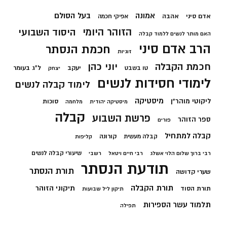
בעל הסולם
אמונה
אדם סיני
אהבה
אפיקי חכמה
הזוהר היומי
היסוד השבועי
האם מותר לנשים ללמוד קבלה
הרב אדם סיני
חכמת הנסתר
זוגיות
חכמת הקבלה
יוני כהן
יעקב
ל"ג בעומר
טו בשבט
יצחק
לימודי חסידות לנשים
לימוד קבלה לנשים
מיסטיקה
ליקוטי מוהר"ן
סוכות
מיסטיקה יהודית
מלחמה
קבלה
פרשת השבוע
ספר הזוהר
פורים
קבלה למתחיל
קורונה
קבלה מעשית
קליפות
שיעורי קבלה לנשים
רבי ברוך שלום הלוי אשלג
רבי חיים ויטאל
רשבי
תודעת הנסתר
תורת הנסתר
שערי קדושה
תורת הקבלה
תיקוני הזוהר
תורת הסוד
תיקון ליל שבועות
תלמוד עשר הספירות
תפילה