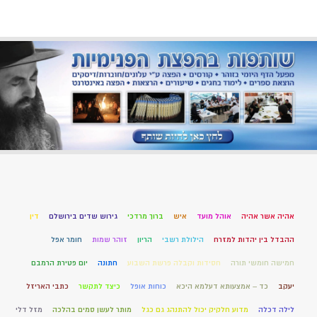
אהיה אשר אהיה
אוהל מועד
איש
ברוך מרדכי
גירוש שדים בירושלם
דין
ההבדל בין יהדות למזרח
הילולת רשבי
הריון
זוהר שמות
חומר אפל
חמישה חומשי תורה
חסידות וקבלה פרשת השבוע
חתונה
יום פטירת הרמבם
יעקב
כד – אמצעותא דעלמא היכא
כוחות אופל
כיצד לתקשר
כתבי האריזל
לילה דכלה
מדוע חלקיק יכול להתנהג גם כגל
מותר לעשן סמים בהלכה
מזל דלי