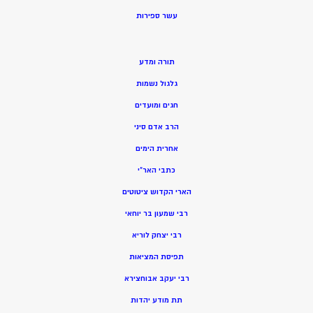
ע
שר ספירות
תורה ומדע
גלגול נשמות
חגים ומועדים
הרב אדם סיני
אחרית הימים
כתבי האר”י
הארי הקדוש ציטוטים
רבי שמעון בר יוחאי
רבי יצחק לוריא
תפיסת המציאות
רבי יעקב אבוחצירא
תת מודע יהדות