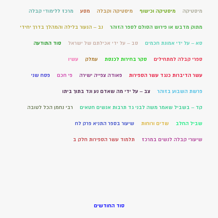
מיסטיקה
מיסטיקה וכישוף
מיסטיקה וקבלה
מסע
מרכז ללימודי קבלה
מתוק מדבש או פירוש הסולם לספר הזוהר
נב – הנעור בלילה והמהלך בדרך יחידי
סא – על ידי אמונת חכמים
סב – על ידי אכילתם של ישראל
סוד התודעה
ספרי קבלה למתחילים
סקר בחירות לכנסת
עמלק
עשיו
עשר הדיברות כנגד עשר הספירות
פאודה צפייה ישירה
פי חכם
פסח שני
פרשת השבוע בזוהר
צב – על ידי מה שאדם נע ונד בתוך ביתו
קד – בשביל שאמר משה לבני גד תרבות אנשים חטאים
רבי נחמן הכל לטובה
שביל החלב
שדים ורוחות
שיעור בספר התניא פרק לח
שיעורי קבלה לנשים במרכז
תלמוד עשר הספירות חלק ב
סוד החודשים