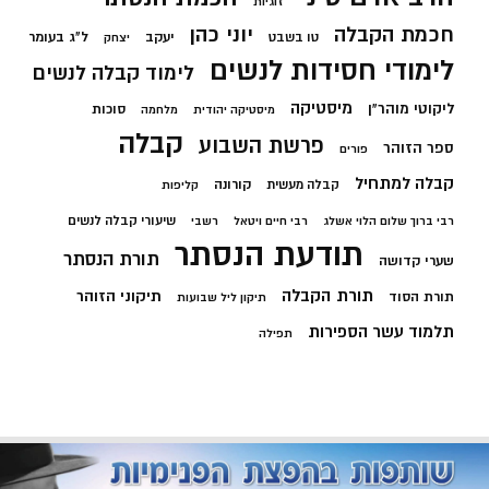
זוגיות
חכמת הקבלה
יוני כהן
יעקב
ל"ג בעומר
טו בשבט
יצחק
לימודי חסידות לנשים
לימוד קבלה לנשים
מיסטיקה
ליקוטי מוהר"ן
סוכות
מיסטיקה יהודית
מלחמה
קבלה
פרשת השבוע
ספר הזוהר
פורים
קבלה למתחיל
קורונה
קבלה מעשית
קליפות
שיעורי קבלה לנשים
רבי ברוך שלום הלוי אשלג
רבי חיים ויטאל
רשבי
תודעת הנסתר
תורת הנסתר
שערי קדושה
תורת הקבלה
תיקוני הזוהר
תורת הסוד
תיקון ליל שבועות
תלמוד עשר הספירות
תפילה