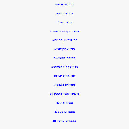
הרב אדם סיני
אחרית הימים
כתבי האר”י
הארי הקדוש ציטוטים
רבי שמעון בר יוחאי
רבי יצחק לוריא
תפיסת המציאות
רבי יעקב אבוחצירא
תת מודע יהדות
מושגים בקבלה
תלמוד עשר הספירות
משיח וגאולה
מאמרים בקבלה
מאמרים בחסידות