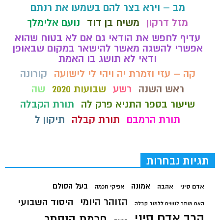
מב – וירא בצר להם בשמעו את רנתם
מזל דרקון
משיח בן דוד
נועם אלימלך
עדיף לחפש את הודאי גם אם לא בטוח שהוא
אפשרי להשגה מאשר להישאר במקום שבאופן
ודאי לא תושג בו האמת
קה – עזי וזמרת יה ויהי לי לישועה
קורונה
ראש השנה
רשע
שבועות 2020
שה
שיעור בספר התניא פרק לה
תורת הקבלה
תורת הרמבם
תורת קבלה
תיקון ל
תגיות נבחרות
בעל הסולם
אמונה
אדם סיני
אהבה
אפיקי חכמה
הזוהר היומי
היסוד השבועי
האם מותר לנשים ללמוד קבלה
הרב אדם סיני
חכמת הנסתר