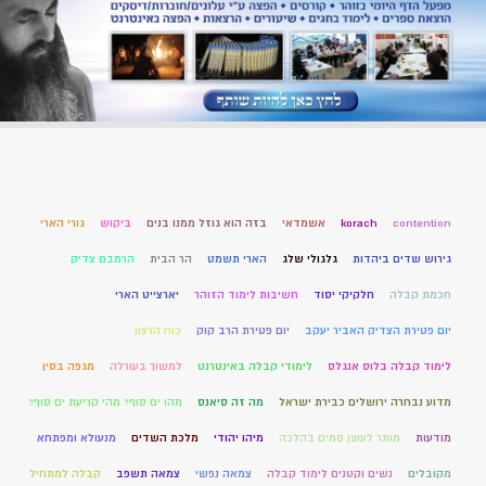
contention
korach
אשמדאי
בזה הוא גוזל ממנו בנים
ביקוש
גורי הארי
גירוש שדים ביהדות
גלגולי שלג
הארי תשמט
הר הבית
הרמבם צדיק
חכמת קבלה
חלקיקי יסוד
חשיבות לימוד הזוהר
יארצייט הארי
יום פטירת הצדיק האביר יעקב
יום פטירת הרב קוק
כוח הרצון
לימוד קבלה בלוס אנגלס
לימודי קבלה באינטרנט
למשוך בעורלה
מגפה בסין
מדוע נבחרה ירושלים כבירת ישראל
מה זה סיאנס
מהו ים סוף? מהי קריעת ים סוף?
מודעות
מותר לעשן סמים בהלכה
מיהו יהודי
מלכת השדים
מנעולא ומפתחא
מקובלים
נשים וקטנים לימוד קבלה
צמאה נפשי
צמאה תשפב
קבלה למתחיל