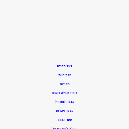
בעל הסולם
הדף היומי
חסידות
ל
ימוד קבלה לנשים
ק
בלה למתחיל
ק
בלה ויהדות
ספר הזוהר
קבלה לעם ישראל