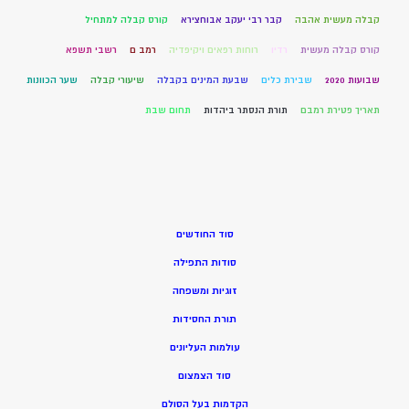
קבלה מעשית אהבה
קבר רבי יעקב אבוחצירא
קורס קבלה למתחיל
קורס קבלה מעשית
רדיו
רוחות רפאים ויקיפדיה
רמב ם
רשבי תשפא
שבועות 2020
שבירת כלים
שבעת המינים בקבלה
שיעורי קבלה
שער הכוונות
תאריך פטירת רמבם
תורת הנסתר ביהדות
תחום שבת
סוד החודשים
סודות התפילה
זוגיות ומשפחה
תורת החסידות
עולמות העליונים
סוד הצמצום
הקדמות בעל הסולם