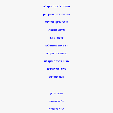
פתיחה לחכמת הקבלה
אברהם יצחק הכהן קוק
מוסר ותיקון המידות
פירוש חלומות
שיעורי זוהר
הרצאות למתחילים
נבואה ורוח הקודש
מ
בוא לחכמת הקבלה
כתבי המקובלים
ע
שר ספירות
תורה ומדע
גלגול נשמות
חגים ומועדים