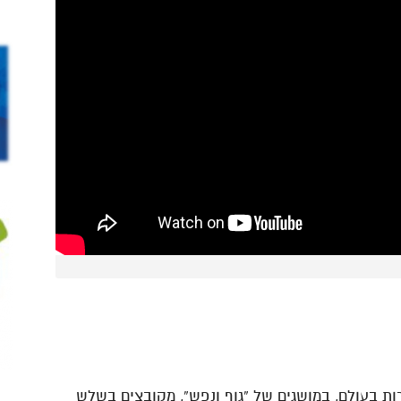
ת בעולם, במושגים של “גוף ונפש”, מקובצים בשלש