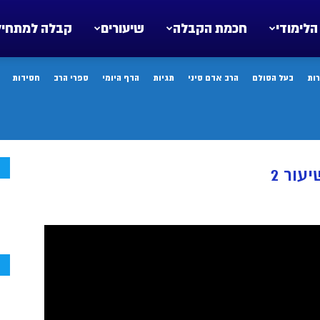
הלימודי
חכמת הקבלה
שיעורים
קבלה למתחיל
ות
בעל הסולם
הרב אדם סיני
תגיות
הדף היומי
ספרי הרב
חסידות
ח
עור 2
ח