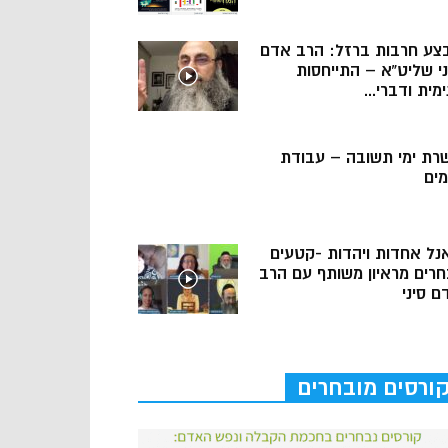
צע חרבות ברזל: הרב אדם
ני שליט”א – התייחסות
מית ודברי...
רת ימי תשובה – עבודת
מים
נל אחדות ויהדות -קטעים
חרים מראיון משותף עם הרב
ם סיני
ורסים מובחרים