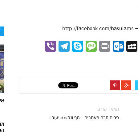
ה
Viber
Telegram
Skype
Message
Outlook.com
Print
MySpace
Gmai
אי
מאמר קודם
פרים חכם מאמרים - גוף ונפש שיעור 1
מג
הק