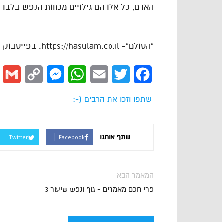
האדם, כל אלו הם גילויים מכחות הנפש בלבד.
—
“הסולם”- https://hasulam.co.il. בפייסבוק – http://facebook.com/hasulams
l
Copy
Messenger
WhatsApp
Email
Twitter
Facebook
Link
שתפו וזכו את הרבים (-:
שתף אותנו
Twitter
Facebook
המאמר הבא
פרי חכם מאמרים - גוף ונפש שיעור 3