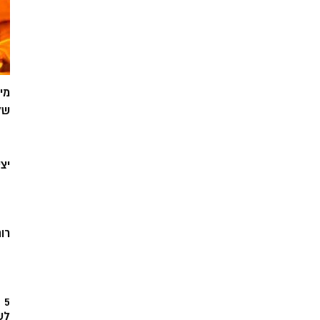
מי
של
יצ
רוח
5
לש