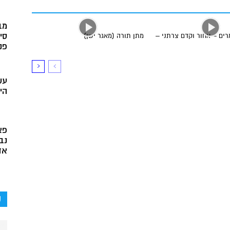
מב
סי
ים – אחור וקדם צרתני –
מתן תורה (מאגר ישן)
פני
עש
הי
פא
נב
אד
ק