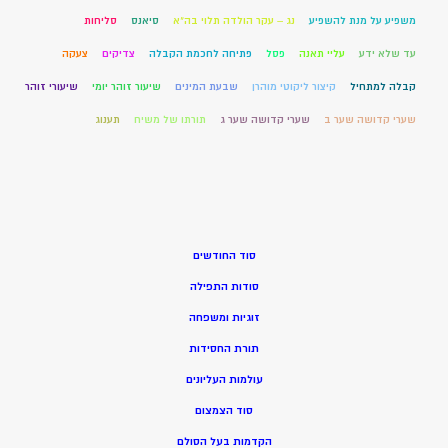
משפיע על מנת להשפיע
נג – עקר הולדה תלוי בה"א
סיאנס
סליחות
עד שלא ידע
עליי תאנה
פסל
פתיחה לחכמת הקבלה
צדיקים
צעקה
קבלה למתחיל
קיצור ליקוטי מוהרן
שבעת המינים
שיעור זוהר יומי
שיעורי זוהר
שערי קדושה שער ב
שערי קדושה שער ג
תורתו של משיח
תענוג
סוד החודשים
סודות התפילה
זוגיות ומשפחה
תורת החסידות
עולמות העליונים
סוד הצמצום
הקדמות בעל הסולם