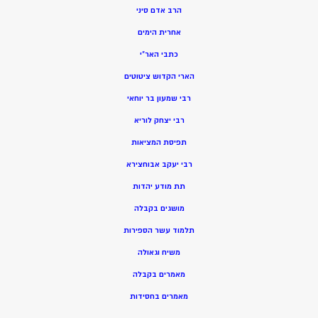
הרב אדם סיני
אחרית הימים
כתבי האר”י
הארי הקדוש ציטוטים
רבי שמעון בר יוחאי
רבי יצחק לוריא
תפיסת המציאות
רבי יעקב אבוחצירא
תת מודע יהדות
מושגים בקבלה
תלמוד עשר הספירות
משיח וגאולה
מאמרים בקבלה
מאמרים בחסידות