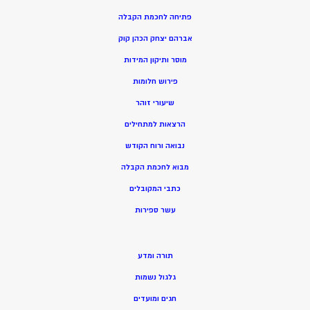
פתיחה לחכמת הקבלה
אברהם יצחק הכהן קוק
מוסר ותיקון המידות
פירוש חלומות
שיעורי זוהר
הרצאות למתחילים
נבואה ורוח הקודש
מ
בוא לחכמת הקבלה
כתבי המקובלים
ע
שר ספירות
תורה ומדע
גלגול נשמות
חגים ומועדים