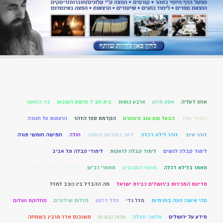
אחפ דעליה
אסון מירון
ארבע כוסות
בית חב ד פרשת השבוע
בני החושך
גלגולי שלג
הבעל שם טוב ציטוטים
הקדמת ספר הזהר
הרצאות על חנוכה
זוהר איוב
זוהר לילא דכלה
זיווג בתודעת הנסתר
חולה
חמישה חומשי תורה
לימוד קבלה לנשים
לימוד קבלה לרווקות
לימודי קבלה תל אביב
מאמר בלילא דכלה
מאמר השבטים
מאמרי רב"ש
מאמרים בתיקוני הזוהר
מדינות המכירות בירושלים כבירת ישראל
מה ההבדל בין כוכב למזל
מהי אישה זונה בפנימיות
מזל גדי
מזל דרקון
מזלות שידוכים
מחלוקת ושלום
מידע על ירושלים
מלאכי חבלה
מרוה נבוכים
משנכנס אדר מרבין בשמחה