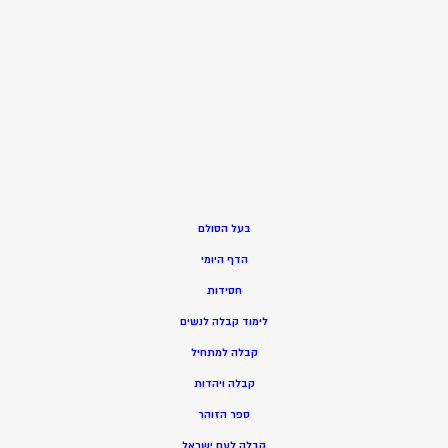
בעל הסולם
הדף היומי
חסידות
ל
ימוד קבלה לנשים
ק
בלה למתחיל
ק
בלה ויהדות
ספר הזוהר
קבלה לעם ישראל