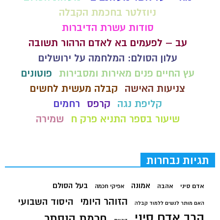
ניוזלטר בחכמת הקבלה
סודות עשרת הדיברות
עב – לפעמים בא לאדם הרהור תשובה
עלון הסולם: המלחמה על ירושלים
עץ החיים פנים מאירות ומסבירות
פוטונים
צניעות האישה
קבלה מעשית לחשים
קליפת נגה
קרפס
רחמים
שיעור בספר התניא פרק ח
שמירה
תגיות נבחרות
בעל הסולם
אמונה
אדם סיני
אהבה
אפיקי חכמה
הזוהר היומי
היסוד השבועי
האם מותר לנשים ללמוד קבלה
הרב אדם סיני
חכמת הנסתר