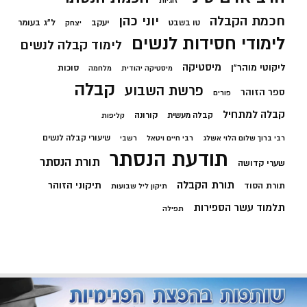
זוגיות
חכמת הקבלה
יוני כהן
יעקב
ל"ג בעומר
טו בשבט
יצחק
לימודי חסידות לנשים
לימוד קבלה לנשים
מיסטיקה
ליקוטי מוהר"ן
סוכות
מיסטיקה יהודית
מלחמה
קבלה
פרשת השבוע
ספר הזוהר
פורים
קבלה למתחיל
קורונה
קבלה מעשית
קליפות
שיעורי קבלה לנשים
רבי ברוך שלום הלוי אשלג
רבי חיים ויטאל
רשבי
תודעת הנסתר
תורת הנסתר
שערי קדושה
תורת הקבלה
תיקוני הזוהר
תורת הסוד
תיקון ליל שבועות
תלמוד עשר הספירות
תפילה