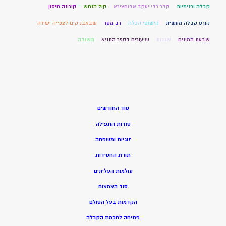
קבלה ופנימיות
קבר רבי יעקב אבוחצירא
קול הנחש
קורונה חיסון
קורס קבלה מעשית
קישוטי הכלה
רב מסר
שבאבניקים לצפייה ישירה
שבעת המינים
שגגות
שיעורים בספר התניא
תשובה
סוד החודשים
סודות התפילה
זוגיות ומשפחה
תורת החסידות
עולמות העליונים
סוד הצמצום
הקדמות בעל הסולם
פתיחה לחכמת הקבלה