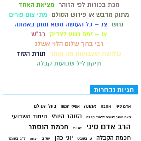
מכת בכורות לפי הזוהר
מציאת האחד
מתוק מדבש או פירוש הסולם
מתי צום פורים
נחש
צג – כל העושה משא ומתן באמונה
צו – זמם רשע לצדיק
רב"ש
רבי ברוך שלום הלוי אשלג
שלושת השבועות מה מותר
תורת הסוד
תיקון ליל שבועות קבלה
תגיות נבחרות
בעל הסולם
אמונה
אדם סיני
אהבה
אפיקי חכמה
הזוהר היומי
היסוד השבועי
האם מותר לנשים ללמוד קבלה
הרב אדם סיני
חכמת הנסתר
זוגיות
חכמת הקבלה
יוני כהן
יעקב
ל"ג בעומר
טו בשבט
יצחק