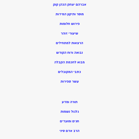
אברהם יצחק הכהן קוק
מוסר ותיקון המידות
פירוש חלומות
שיעורי זוהר
הרצאות למתחילים
נבואה ורוח הקודש
מ
בוא לחכמת הקבלה
כתבי המקובלים
ע
שר ספירות
תורה ומדע
גלגול נשמות
חגים ומועדים
הרב אדם סיני