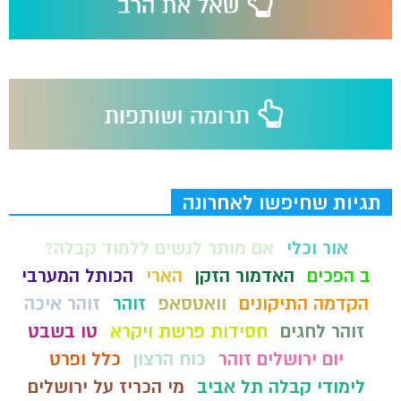
תגיות שחיפשו לאחרונה
אור וכלי
אם מותר לנשים ללמוד קבלה?
ב הפכים
האדמור הזקן
הארי
הכותל המערבי
הקדמה התיקונים
וואטסאפ
זוהר
זוהר איכה
זוהר לחגים
חסידות פרשת ויקרא
טו בשבט
יום ירושלים זוהר
כוח הרצון
כלל ופרט
לימודי קבלה תל אביב
מי הכריז על ירושלים