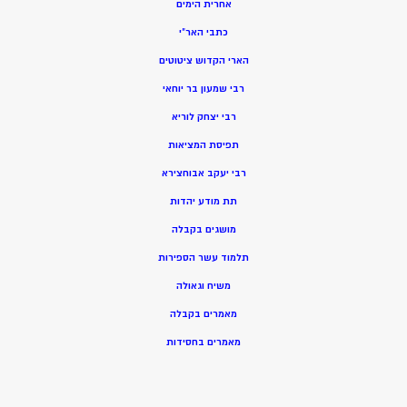
אחרית הימים
כתבי האר”י
הארי הקדוש ציטוטים
רבי שמעון בר יוחאי
רבי יצחק לוריא
תפיסת המציאות
רבי יעקב אבוחצירא
תת מודע יהדות
מושגים בקבלה
תלמוד עשר הספירות
משיח וגאולה
מאמרים בקבלה
מאמרים בחסידות