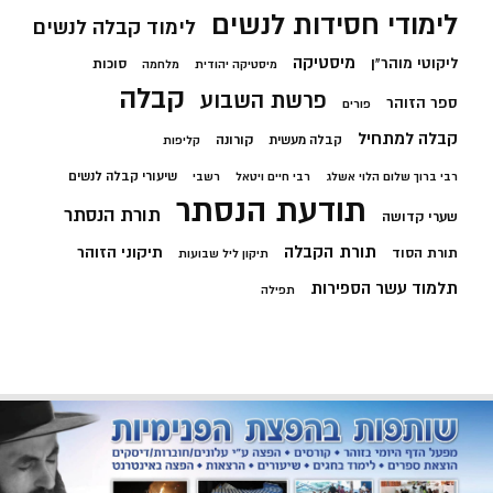
לימודי חסידות לנשים
לימוד קבלה לנשים
מיסטיקה
ליקוטי מוהר"ן
סוכות
מיסטיקה יהודית
מלחמה
קבלה
פרשת השבוע
ספר הזוהר
פורים
קבלה למתחיל
קורונה
קבלה מעשית
קליפות
שיעורי קבלה לנשים
רבי ברוך שלום הלוי אשלג
רבי חיים ויטאל
רשבי
תודעת הנסתר
תורת הנסתר
שערי קדושה
תורת הקבלה
תיקוני הזוהר
תורת הסוד
תיקון ליל שבועות
תלמוד עשר הספירות
תפילה