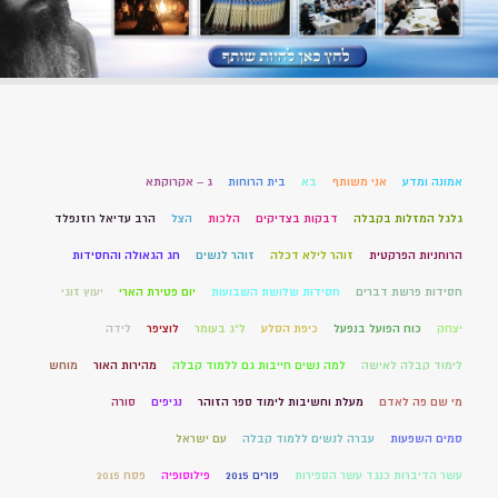
אמונה ומדע
אני משותף
בא
בית הרוחות
ג – אקרוקתא
גלגל המזלות בקבלה
דבקות בצדיקים
הלכות
הצל
הרב עדיאל רוזנפלד
הרוחניות הפרקטית
זוהר לילא דכלה
זוהר לנשים
חג הגאולה והחסידות
חסידות פרשת דברים
חסידות שלושת השבועות
יום פטירת הארי
יעוץ זוגי
יצחק
כוח הפועל בנפעל
כיפת הסלע
ל"ג בעומר
לוציפר
לידה
לימוד קבלה לאישה
למה נשים חייבות גם ללמוד קבלה
מהירות האור
מוחש
מי שם פה לאדם
מעלת וחשיבות לימוד ספר הזוהר
נגיפים
סורה
סמים השפעות
עברה לנשים ללמוד קבלה
עם ישראל
עשר הדיברות כנגד עשר הספירות
פורים 2015
פילוסופיה
פסח 2015