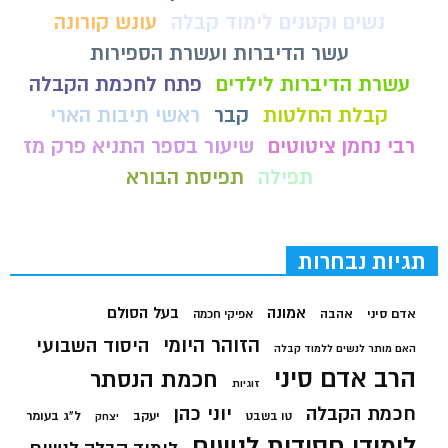
נשים וקטנים לימוד קבלה
עונש קורונה
עשר הדיברות ועשרת הספירות
עשרת הדיברות לילדים
פתח לחכמת הקבלה
קבלת החלטות
קבר
ראשי תיבות הארי
רבי נחמן ציטוטים
שיעור בספר התניא פרק מז
תפילה
תפיסת הבורא
תגיות נבחרות
בעל הסולם
אמונה
אדם סיני
אהבה
אפיקי חכמה
הזוהר היומי
היסוד השבועי
האם מותר לנשים ללמוד קבלה
הרב אדם סיני
חכמת הנסתר
זוגיות
חכמת הקבלה
יוני כהן
יעקב
ל"ג בעומר
טו בשבט
יצחק
לימודי חסידות לנשים