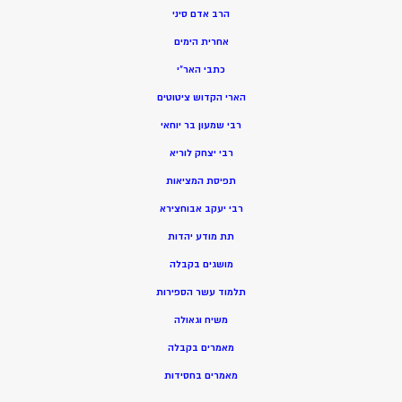
הרב אדם סיני
אחרית הימים
כתבי האר”י
הארי הקדוש ציטוטים
רבי שמעון בר יוחאי
רבי יצחק לוריא
תפיסת המציאות
רבי יעקב אבוחצירא
תת מודע יהדות
מושגים בקבלה
תלמוד עשר הספירות
משיח וגאולה
מאמרים בקבלה
מאמרים בחסידות