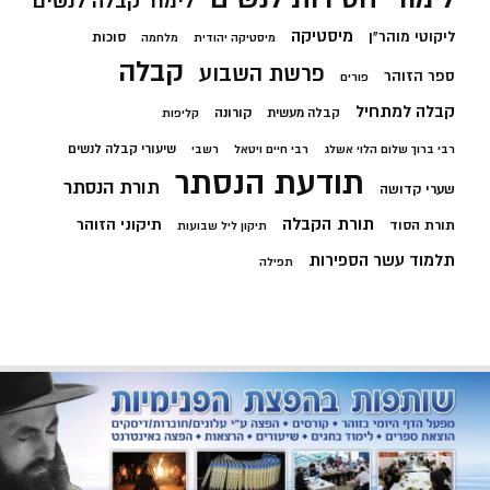
לימוד קבלה לנשים
מיסטיקה
ליקוטי מוהר"ן
סוכות
מיסטיקה יהודית
מלחמה
קבלה
פרשת השבוע
ספר הזוהר
פורים
קבלה למתחיל
קורונה
קבלה מעשית
קליפות
שיעורי קבלה לנשים
רבי ברוך שלום הלוי אשלג
רבי חיים ויטאל
רשבי
תודעת הנסתר
תורת הנסתר
שערי קדושה
תורת הקבלה
תיקוני הזוהר
תורת הסוד
תיקון ליל שבועות
תלמוד עשר הספירות
תפילה