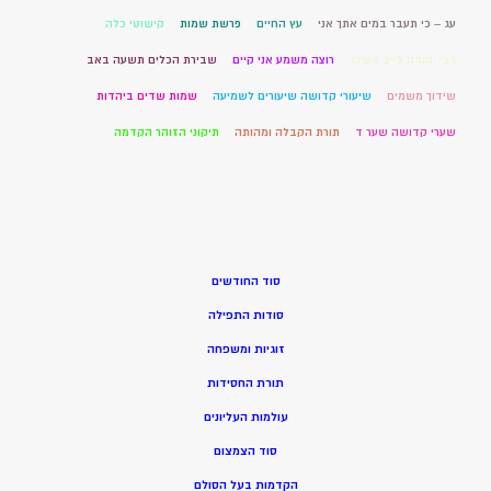
עג – כי תעבר במים אתך אני
עץ החיים
פרשת שמות
קישוטי כלה
רבי יהודה לייב אשלג
רוצה משמע אני קיים
שבירת הכלים תשעה באב
שידוך משמים
שיעורי קדושה שיעורים לשמיעה
שמות שדים ביהדות
שערי קדושה שער ד
תורת הקבלה ומהותה
תיקוני הזוהר הקדמה
סוד החודשים
סודות התפילה
זוגיות ומשפחה
תורת החסידות
עולמות העליונים
סוד הצמצום
הקדמות בעל הסולם