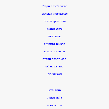
פתיחה לחכמת הקבלה
אברהם יצחק הכהן קוק
מוסר ותיקון המידות
פירוש חלומות
שיעורי זוהר
הרצאות למתחילים
נבואה ורוח הקודש
מ
בוא לחכמת הקבלה
כתבי המקובלים
ע
שר ספירות
תורה ומדע
גלגול נשמות
חגים ומועדים