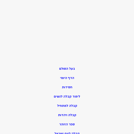
בעל הסולם
הדף היומי
חסידות
ל
ימוד קבלה לנשים
ק
בלה למתחיל
ק
בלה ויהדות
ספר הזוהר
קבלה לעם ישראל