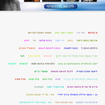
12 מזלות
אור וכלי
איסור לימוד זוהר
אמונה למעלה מהדעת
ארבעת כוחות היסוד
בוזון
בני יעקב
ברכת שלום
גוף
דמיון
הילולת הרמח ל
הכנה לחנוכה
הפתח לחכמת האמת
הרמח"ל כתבים
וְעַבְדּוֹ וַאֲמָתוֹ וְשׁוֹרוֹ וַחֲמֹרוֹ וְכֹל אֲשֶׁר לְרֵעֶךָ.
חברותא
חכמת הסוד
חצר
יעקב אבוחצירא mas ud abihatzeira
כלם חזרו בזכות משה
לבושים
להתנצר
ליקוטי מוהרן לצפייה
ללכת לאישה מנאפת
מאמרי רב"ש
מדוע אסור לבנות מקדש בברזל
מדע
מזל נחש
מזל סרטן
מזל עקרב
מידע על שדים ורוחות רפאים
מרן האביר יעקב
משפטים
נב – הנעור בלילה והמהלך בדרך יחידי
סא – על ידי אמונת חכמים
סיפורים הרבי מקוצק
ספר סגולות הארי
עא – קשה מאד להיות מפרסם