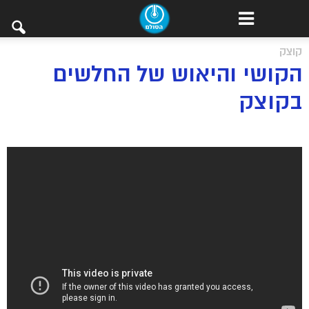
קוצק
הקושי והיאוש של החלשים
בקוצק