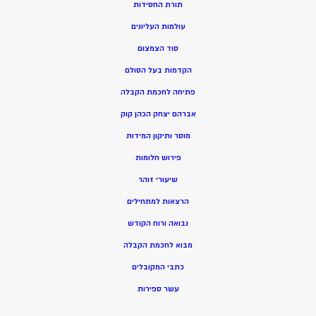
תורת החסידות
עולמות העליונים
סוד הצמצום
הקדמות בעל הסולם
פתיחה לחכמת הקבלה
אברהם יצחק הכהן קוק
מוסר ותיקון המידות
פירוש חלומות
שיעורי זוהר
הרצאות למתחילים
נבואה ורוח הקודש
מ
בוא לחכמת הקבלה
כתבי המקובלים
ע
שר ספירות