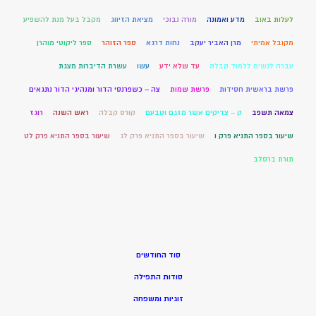
לעלות באוב
מדע ואמונה
מורה נבוכי
מציאת הזיווג
מקבל בעל מנת להשפיע
מקובל אמיתי
מרן האביר יעקב
נחות דרגא
ספר הזוהר
ספר ליקוטי מוהרן
עברה לנשים ללמוד קבלה
עד שלא ידע
עשו
עשרת הדיברות מצגת
פרשת בראשית חסידות
פרשת שמות
צה – כשפרנסי הדור ומנהיגי הדור נתגאים
צמאה תשפב
ק – צדיקים אשר מזגם וטבעם
קורס קבלה
ראש השנה
רוגז
שיעור בספר התניא פרק ו
שיעור בספר התניא פרק לג
שיעור בספר התניא פרק לט
תורת ברסלב
סוד החודשים
סודות התפילה
זוגיות ומשפחה