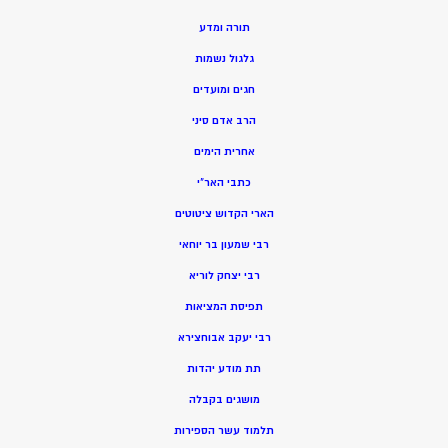
תורה ומדע
גלגול נשמות
חגים ומועדים
הרב אדם סיני
אחרית הימים
כתבי האר”י
הארי הקדוש ציטוטים
רבי שמעון בר יוחאי
רבי יצחק לוריא
תפיסת המציאות
רבי יעקב אבוחצירא
תת מודע יהדות
מושגים בקבלה
תלמוד עשר הספירות