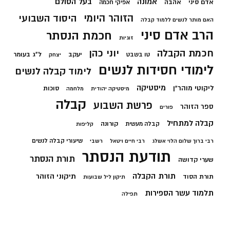
בעל הסולם
אמונה
אדם סיני
אהבה
אפיקי חכמה
הזוהר היומי
היסוד השבועי
האם מותר לנשים ללמוד קבלה
הרב אדם סיני
חכמת הנסתר
זוגיות
חכמת הקבלה
יוני כהן
יעקב
ל"ג בעומר
טו בשבט
יצחק
לימודי חסידות לנשים
לימוד קבלה לנשים
מיסטיקה
ליקוטי מוהר"ן
סוכות
מיסטיקה יהודית
מלחמה
קבלה
פרשת השבוע
ספר הזוהר
פורים
קבלה למתחיל
קורונה
קבלה מעשית
קליפות
שיעורי קבלה לנשים
רבי ברוך שלום הלוי אשלג
רבי חיים ויטאל
רשבי
תודעת הנסתר
תורת הנסתר
שערי קדושה
תורת הקבלה
תיקוני הזוהר
תורת הסוד
תיקון ליל שבועות
תלמוד עשר הספירות
תפילה