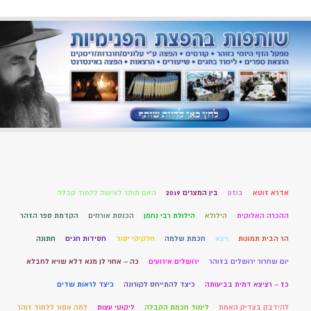
אדרא זוטא
בוזון
בין המצרים 2019
האם מותר לאישה ללמוד קבלה
ההכרה האלוקית
הילולא
הילולת רבי נחמן
הכנסת אורחים
הקדמת ספר הזהר
הר הבית תמונות
ויצא
חכמת שלמה
חלקיקי יסוד
חסידות חגים
חתונה
יום שחרור ירושלים בזוהר
ירושלים אירועים
כה – אחוי לן מנא דלא שויא לחבלא
כז – רציצא דמית בביעותה
כיצד להתייחס לקורונה
כיצד לראות שדים
להידבק בצדיק האמת
לימוד חכמת הקבלה
ליקוטי עצות
למה אסור ללמוד זוהר