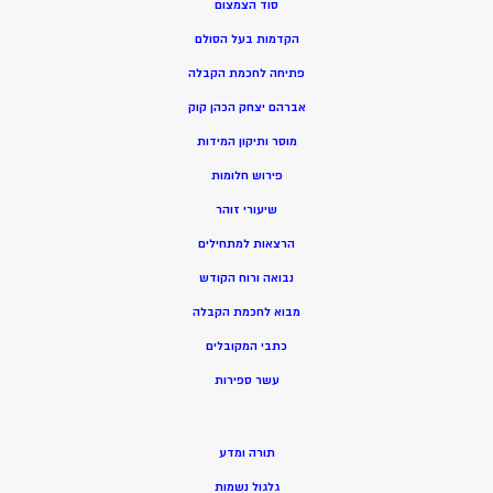
סוד הצמצום
הקדמות בעל הסולם
פתיחה לחכמת הקבלה
אברהם יצחק הכהן קוק
מוסר ותיקון המידות
פירוש חלומות
שיעורי זוהר
הרצאות למתחילים
נבואה ורוח הקודש
מ
בוא לחכמת הקבלה
כתבי המקובלים
ע
שר ספירות
תורה ומדע
גלגול נשמות