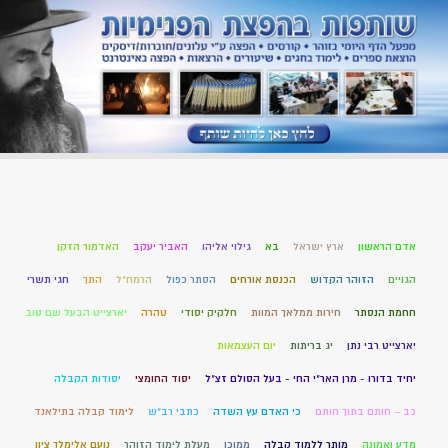
אדם הראשון
ארץ ישראל
בא
גילוי אליהו
האביר יעקב
האדמור הזקן
הגויים
הזוהר הקדוש
הכנסת אורחים
הסתר כפול
הרמח"ל
התך
חגי תשרי
חחמת הנסתר
חירות ממלאך המוות
חלקיק יסודי
טהרה
יארצייט הבעל שם טוב
יארצייט רבי נתן
יג בריתות
יום העצמאות
יחיד בדורו - מרן האר"י החי - בעל הסולם זצ"ל
יסוד החומצי
יסודות הקבלה
כב – חותם בתוך חותם
כי האדם עץ השדה
כתבי רב"ש
לימוד קבלה בתילאנד
מדע ואמונה
מותר ללמוד קבלה
ממוכן
מעלת לימוד הזוהר
נועם אלימלך ציון