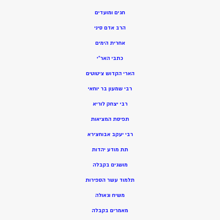
חגים ומועדים
הרב אדם סיני
אחרית הימים
כתבי האר”י
הארי הקדוש ציטוטים
רבי שמעון בר יוחאי
רבי יצחק לוריא
תפיסת המציאות
רבי יעקב אבוחצירא
תת מודע יהדות
מושגים בקבלה
תלמוד עשר הספירות
משיח וגאולה
מאמרים בקבלה