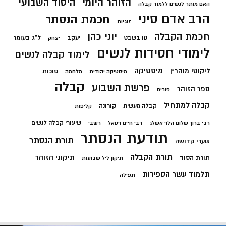
הזוהר היומי
היסוד השבועי
האם מותר לנשים ללמוד קבלה
הרב אדם סיני
חכמת הנסתר
זוגיות
חכמת הקבלה
יוני כהן
יעקב
ל"ג בעומר
טו בשבט
יצחק
לימודי חסידות לנשים
לימוד קבלה לנשים
מיסטיקה
ליקוטי מוהר"ן
סוכות
מיסטיקה יהודית
מלחמה
קבלה
פרשת השבוע
ספר הזוהר
פורים
קבלה למתחיל
קורונה
קבלה מעשית
קליפות
שיעורי קבלה לנשים
רבי ברוך שלום הלוי אשלג
רבי חיים ויטאל
רשבי
תודעת הנסתר
תורת הנסתר
שערי קדושה
תורת הקבלה
תיקוני הזוהר
תורת הסוד
תיקון ליל שבועות
תלמוד עשר הספירות
תפילה