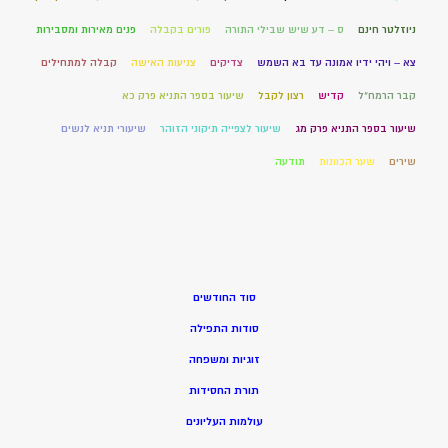
ניוזלטר חינם
ס – דע שיש שבילי התורה
פורים בקבלה
פנים מאירות ומסבירות
צא – ויהי ידיו אמונה עד בא השמש
צדיקים
צניעות האישה
קבלה למתחילים
קבר הרמח"ל
קדיש
רצון לקבל
שיעור בספר התניא פרק כא
שיעור בספר התניא פרק מג
שיעור לצפייה תיקוני הזוהר
שיעורי תניא לנשים
שירים
שער הכוונות
תודעה
סוד החודשים
סודות התפילה
זוגיות ומשפחה
תורת החסידות
עולמות העליונים