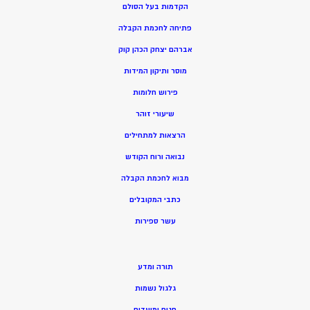
הקדמות בעל הסולם
פתיחה לחכמת הקבלה
אברהם יצחק הכהן קוק
מוסר ותיקון המידות
פירוש חלומות
שיעורי זוהר
הרצאות למתחילים
נבואה ורוח הקודש
מ
בוא לחכמת הקבלה
כתבי המקובלים
ע
שר ספירות
תורה ומדע
גלגול נשמות
חגים ומועדים