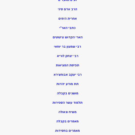
הרב אדם סיני
אחרית הימים
כתבי האר”י
הארי הקדוש ציטוטים
רבי שמעון בר יוחאי
רבי יצחק לוריא
תפיסת המציאות
רבי יעקב אבוחצירא
תת מודע יהדות
מושגים בקבלה
תלמוד עשר הספירות
משיח וגאולה
מאמרים בקבלה
מאמרים בחסידות