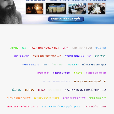
אור מקיף
איסור לימוד זוהר
אלול
אסור לנשים ללמוד קבלה
אש
בחירות
בעלי בנין
ברג
גוג ומגוג טראמפ
ה – בחצוצרות וקול שופר
הוצאת דיבוק
הקדמות בעל הסולם
חג הפסח
חטא העגל
חמצן
טו באב רוחניות
טו בשבט פסוקים
טראמפ
יארצייט הרמבם
יב שבטים
ילך למקום שאין מכירין אותו
ירושלים אתרים מעניינים
כה – אחוי לן מנא דלא שויא לחבלא
כוחות רעים
כפרות
כשרונות
לֹא תִגְנֹב.
לוח שנה לועזי
לימוד בליל שבועות
ליקוטי מוהר ן ציטוטים
ליקוטי מוהרן תורה ב
מאמר בלילא דכלה
מדוע חלקיק יכול להתנהג גם כגל
מוזיקה בשלושת השבועות