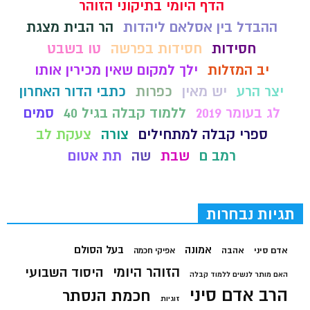
הדף היומי בתיקוני הזוהר
ההבדל בין אסלאם ליהדות
הר הבית מצגת
חסידות
חסידות בפרשה
טו בשבט
יב המזלות
ילך למקום שאין מכירין אותו
יצר הרע
יש מאין
כפרות
כתבי הדור האחרון
לג בעומר 2019
ללמוד קבלה בגיל 40
סמים
ספרי קבלה למתחילים
צורה
צעקת לב
רמב ם
שבת
שה
תת אטום
תגיות נבחרות
בעל הסולם
אמונה
אדם סיני
אהבה
אפיקי חכמה
הזוהר היומי
היסוד השבועי
האם מותר לנשים ללמוד קבלה
הרב אדם סיני
חכמת הנסתר
זוגיות