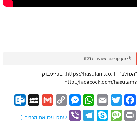
⏱️ זמן קריאה משוער:
1 דקה
“הסולם”- https://hasulam.co.il. בפייסבוק –
http://facebook.com/hasulams
ok.com
MySpace
Gmail
Copy
Messenger
WhatsApp
Email
Twitter
Facebook
Link
Viber
Telegram
Skype
Message
Print
שתפו וזכו את הרבים (-: