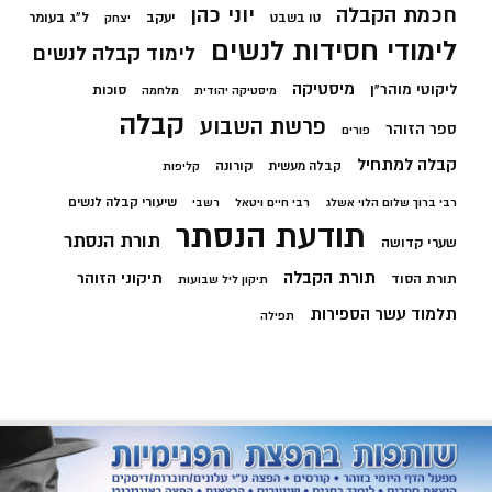
חכמת הקבלה
יוני כהן
יעקב
ל"ג בעומר
טו בשבט
יצחק
לימודי חסידות לנשים
לימוד קבלה לנשים
מיסטיקה
ליקוטי מוהר"ן
סוכות
מיסטיקה יהודית
מלחמה
קבלה
פרשת השבוע
ספר הזוהר
פורים
קבלה למתחיל
קורונה
קבלה מעשית
קליפות
שיעורי קבלה לנשים
רבי ברוך שלום הלוי אשלג
רבי חיים ויטאל
רשבי
תודעת הנסתר
תורת הנסתר
שערי קדושה
תורת הקבלה
תיקוני הזוהר
תורת הסוד
תיקון ליל שבועות
תלמוד עשר הספירות
תפילה