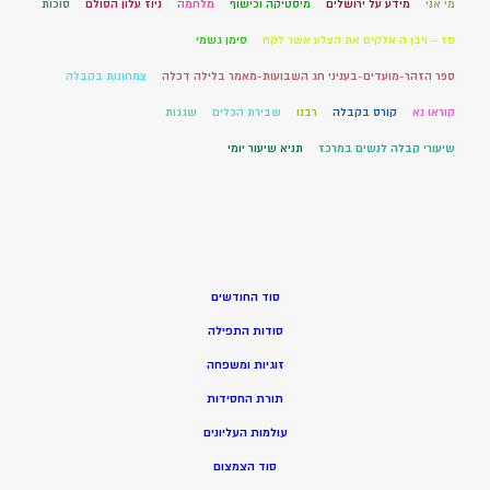
מי אני
מידע על ירושלים
מיסטיקה וכישוף
מלחמה
ניוז עלון הסולם
סוכות
סז – ויבן ה אלקים את הצלע אשר לקח
סימן גשמי
ספר הזהר-מועדים-בעניני חג השבועות-מאמר בלילה דכלה
צמחונות בקבלה
קוראו נא
קורס בקבלה
רבנו
שבירת הכלים
שגגות
שיעורי קבלה לנשים במרכז
תניא שיעור יומי
סוד החודשים
סודות התפילה
זוגיות ומשפחה
תורת החסידות
עולמות העליונים
סוד הצמצום