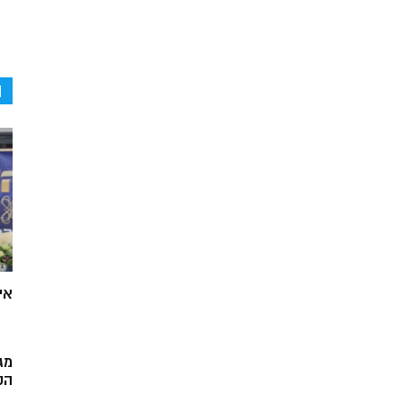
ה
אי
מג
הק