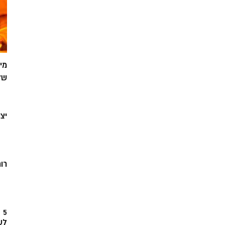
מי
של
יצ
רוח
5
לש