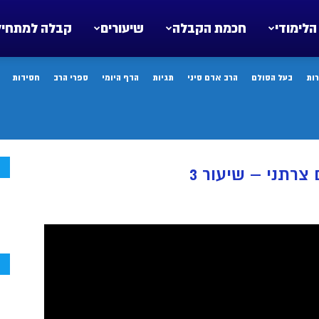
הלימודי
חכמת הקבלה
שיעורים
קבלה למתחיל
ות
בעל הסולם
הרב אדם סיני
תגיות
הדף היומי
ספרי הרב
חסידות
ח
רתני – שיעור 3
ח