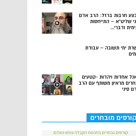
צע חרבות ברזל: הרב אדם
ני שליט”א – התייחסות
מית ודברי...
רת ימי תשובה – עבודת
מים
נל אחדות ויהדות -קטעים
חרים מראיון משותף עם הרב
ם סיני
ורסים מובחרים