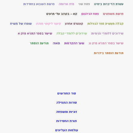
עשרת הדיברות בימינו
פסח שני
פרה אדומה
פרשת השבוע בחסידות
פרשת משפטים
פתח הגיהנום
קא – בקרוב עלי מרעים
קבלה מעשית ספר הגורלות
קונטרס אחרון
קיצור ליקוטי מוהרן
שופרו של משיח
שידוכים ללומדי פנימיות
שידוכים ללומדי קבלה
שיעור בספר התניא פרק א
שיעור בספר התניא פרק נג
שער ההקדמות
תאוה
תודעת הנסתר
תודעת הנסתר ביהדות
סוד החודשים
סודות התפילה
זוגיות ומשפחה
תורת החסידות
עולמות העליונים