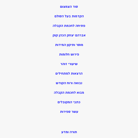
סוד הצמצום
הקדמות בעל הסולם
פתיחה לחכמת הקבלה
אברהם יצחק הכהן קוק
מוסר ותיקון המידות
פירוש חלומות
שיעורי זוהר
הרצאות למתחילים
נבואה ורוח הקודש
מ
בוא לחכמת הקבלה
כתבי המקובלים
ע
שר ספירות
תורה ומדע