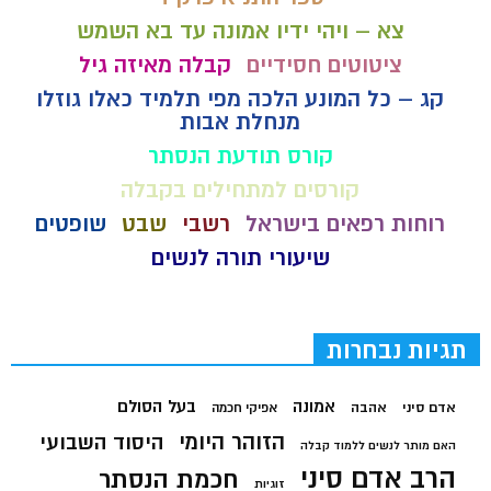
צא – ויהי ידיו אמונה עד בא השמש
ציטוטים חסידיים
קבלה מאיזה גיל
קג – כל המונע הלכה מפי תלמיד כאלו גוזלו
מנחלת אבות
קורס תודעת הנסתר
קורסים למתחילים בקבלה
רוחות רפאים בישראל
רשבי
שבט
שופטים
שיעורי תורה לנשים
תגיות נבחרות
בעל הסולם
אמונה
אדם סיני
אהבה
אפיקי חכמה
הזוהר היומי
היסוד השבועי
האם מותר לנשים ללמוד קבלה
הרב אדם סיני
חכמת הנסתר
זוגיות