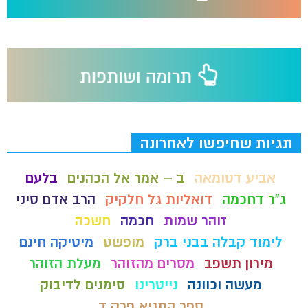
תגיות שחיפשו לאחרונה
אביע דטומאה
ב – אמר אל הכהנים
בלעם
ג"ר דחכמה
דואליות גל חלקיק
הרב אדם סיני
זוהר שמות
חכמה
חשכה
לימוד קבלה בבני ברק
מופשט
מיטיקה חינם
מירון תשפב
מסרים מהזוהר
מעלת הזוהר
מעשה וכוונה
נייטרינו
סימנים לדיבוק
ספר התניא פרק ד