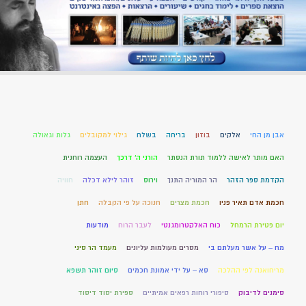
אבן מן החי
אלקים
בוזון
בריחה
בשלח
גילוי למקובלים
גלות וגאולה
האם מותר לאישה ללמוד תורת הנסתר
הורני ה' דרכך
העצמה רוחנית
הקדמת ספר הזהר
הר המוריה התנך
וירוס
זוהר לילא דכלה
חוויה
חכמת אדם תאיר פניו
חכמת מצרים
חנוכה על פי הקבלה
חתן
יום פטירת הרמחל
כוח האלקטרומגנטי
לעבר הרוח
מודעות
מח – על אשר מעלתם בי
מסרים מעולמות עליונים
מעמד הר סיני
מריחואנה לפי ההלכה
סא – על ידי אמונת חכמים
סיום זוהר תשפא
סימנים לדיבוק
סיפורי רוחות רפאים אמיתיים
ספירת יסוד דיסוד