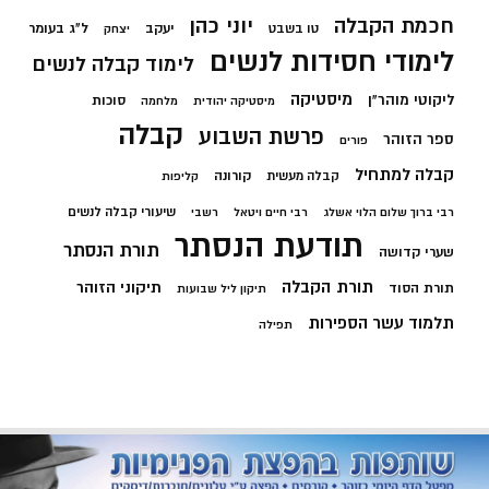
חכמת הקבלה
יוני כהן
יעקב
ל"ג בעומר
טו בשבט
יצחק
לימודי חסידות לנשים
לימוד קבלה לנשים
מיסטיקה
ליקוטי מוהר"ן
סוכות
מיסטיקה יהודית
מלחמה
קבלה
פרשת השבוע
ספר הזוהר
פורים
קבלה למתחיל
קורונה
קבלה מעשית
קליפות
שיעורי קבלה לנשים
רבי ברוך שלום הלוי אשלג
רבי חיים ויטאל
רשבי
תודעת הנסתר
תורת הנסתר
שערי קדושה
תורת הקבלה
תיקוני הזוהר
תורת הסוד
תיקון ליל שבועות
תלמוד עשר הספירות
תפילה