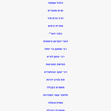
גלגול נשמות
חגים ומועדים
הרב אדם סיני
אחרית הימים
כתבי האר”י
הארי הקדוש ציטוטים
רבי שמעון בר יוחאי
רבי יצחק לוריא
תפיסת המציאות
רבי יעקב אבוחצירא
תת מודע יהדות
מושגים בקבלה
תלמוד עשר הספירות
משיח וגאולה
מאמרים בקבלה