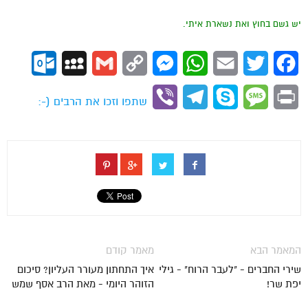
יש גשם בחוץ ואת נשארת איתי.
ok.com
MySpace
Gmail
Copy
Messenger
WhatsApp
Email
Twitter
Facebook
Link
Viber
Telegram
Skype
Message
Print
שתפו וזכו את הרבים (-:
המאמר הבא
מאמר קודם
שירי החברים - "לעבר הרוח" - גילי
איך התחתון מעורר העליון? סיכום
יפת שר!
הזוהר היומי - מאת הרב אסף שמש