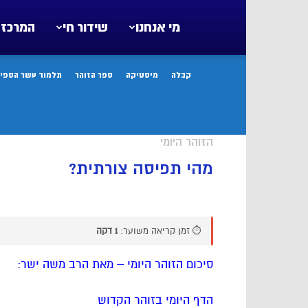
מי אנחנו
שידור חי
המרכז 
קבלה
מיסטיקה
ספר הזוהר
תלמוד עשר הספיר
הזוהר היומי
מהי תפיסה צורתית?
⏱️ זמן קריאה משוער:
1 דקה
סיכום הזוהר היומי – מאת הרב משה ישר:
הדף היומי בזוהר הקדוש