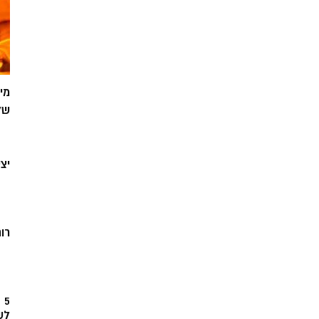
מי
של
יצ
רוח
5
לש