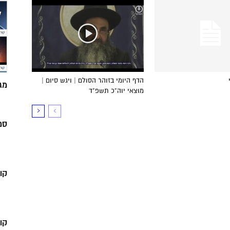
הדף היומי בזוהר הסולם | ויגש סיום |
מג
מוצאי יוה”כ תשפ”ד
סמ
קו
קו