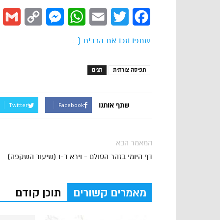
l
Copy
Messenger
WhatsApp
Email
Twitter
Facebook
Link
שתפו וזכו את הרבים (-:
תפיסה צורתית
תגים
שתף אותנו
Twitter
Facebook
המאמר הבא
דף היומי בזהר הסולם - וירא ד-ו (שיעור השקפה)
מאמרים קשורים
תוכן קודם