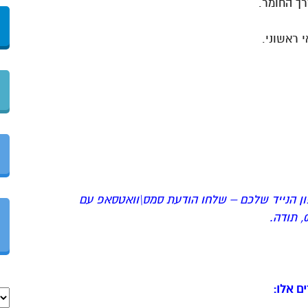
ך החומר.
 ראשוני.
ן הנייד שלכם – שלחו הודעת סמס\וואטסאפ עם
ם אלו: