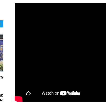
ה
אי
מג
הק