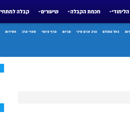
הלימודי
חכמת הקבלה
שיעורים
קבלה למתחיל
ות
בעל הסולם
הרב אדם סיני
תגיות
הדף היומי
ספרי הרב
חסידות
ח
ח