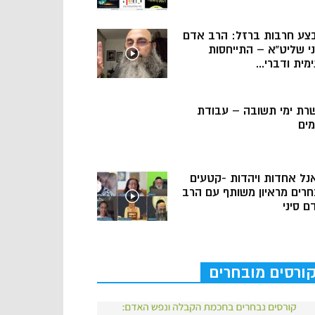
צע חרבות ברזל: הרב אדם
ני שליט”א – התייחסות
מית ודברי...
רת ימי תשובה – עבודת
מים
נל אחדות ויהדות -קטעים
חרים מראיון משותף עם הרב
ם סיני
ורסים מובחרים