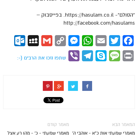
“הסולם”- https://hasulam.co.il. בפייסבוק –
http://facebook.com/hasulams
ok.com
MySpace
Gmail
Copy
Messenger
WhatsApp
Email
Twitter
Facebook
Link
Viber
Telegram
Skype
Message
Print
שתפו וזכו את הרבים (-:
המאמר הבא
מאמר קודם
מאמרי שמעתי אות כ"א - אוהבי ה'
מאמרי שמעתי - כ' - מהו רע אצל