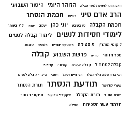
הזוהר היומי
היסוד השבועי
האם מותר לנשים ללמוד קבלה
הרב אדם סיני
חכמת הנסתר
זוגיות
חכמת הקבלה
יוני כהן
יעקב
ל"ג בעומר
טו בשבט
יצחק
לימודי חסידות לנשים
לימוד קבלה לנשים
מיסטיקה
ליקוטי מוהר"ן
סוכות
מיסטיקה יהודית
מלחמה
קבלה
פרשת השבוע
ספר הזוהר
פורים
קבלה למתחיל
קורונה
קבלה מעשית
קליפות
שיעורי קבלה לנשים
רבי ברוך שלום הלוי אשלג
רבי חיים ויטאל
רשבי
תודעת הנסתר
תורת הנסתר
שערי קדושה
תורת הקבלה
תיקוני הזוהר
תורת הסוד
תיקון ליל שבועות
תלמוד עשר הספירות
תפילה