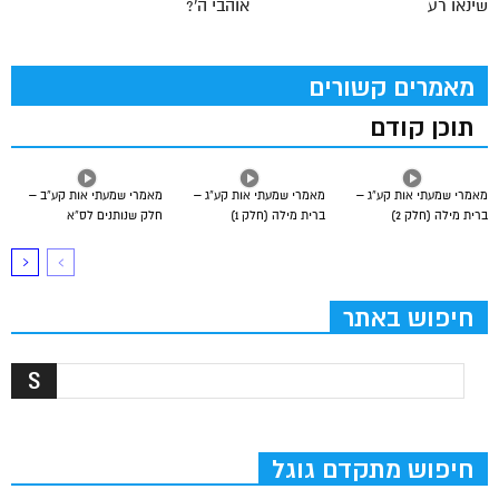
שינאו רע
אוהבי ה'?
מאמרים קשורים
תוכן קודם
מאמרי שמעתי אות קע”ג –
מאמרי שמעתי אות קע”ג –
מאמרי שמעתי אות קע”ב –
ברית מילה (חלק 2)
ברית מילה (חלק 1)
חלק שנותנים לס”א
חיפוש באתר
חיפוש מתקדם גוגל