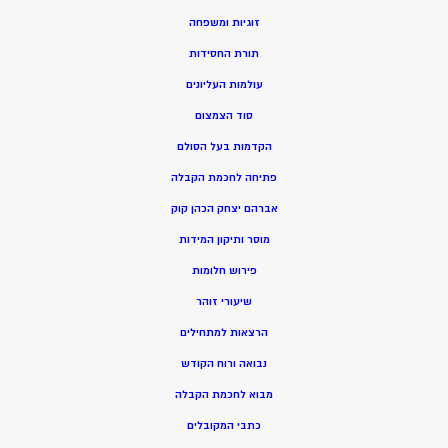
זוגיות ומשפחה
תורת החסידות
עולמות העליונים
סוד הצמצום
הקדמות בעל הסולם
פתיחה לחכמת הקבלה
אברהם יצחק הכהן קוק
מוסר ותיקון המידות
פירוש חלומות
שיעורי זוהר
הרצאות למתחילים
נבואה ורוח הקודש
מ
בוא לחכמת הקבלה
כתבי המקובלים