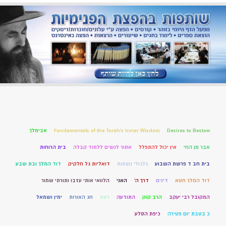
Desires to Bestow
Fundamentals of the Torah’s Inner Wisdom
אבימלך
אבר מן החי
אין יכול להתפלל
אסור לנשים ללמוד קבלה
בית הרוחות
בית חב ד פרשת השבוע
גלגולי נשמות
דואליות גל חלקיק
דוד המלך ובת שבע
דוד המלך חטא
דינים
דרך ה'
האני
הלוואי אותי עזבו ותורתי שמור
המקובל רבי יעקב
הרב קוק
התודעה
ויצא
חג האורות
ימין ושמאל
כ בטבת יום פטירה
כיפת הסלע