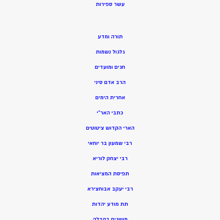
ע
שר ספירות
תורה ומדע
גלגול נשמות
חגים ומועדים
הרב אדם סיני
אחרית הימים
כתבי האר”י
הארי הקדוש ציטוטים
רבי שמעון בר יוחאי
רבי יצחק לוריא
תפיסת המציאות
רבי יעקב אבוחצירא
תת מודע יהדות
מושגים בקבלה