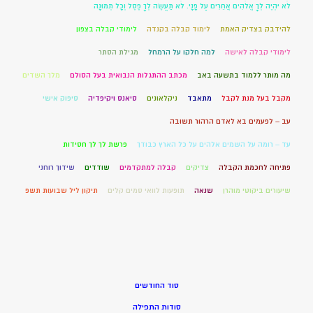
לֹא יִהְיֶה לְךָ אֱלֹהִים אֲחֵרִים עַל פָּנָי. לֹא תַעֲשֶׂה לְךָ פֶסֶל וְכָל תְּמוּנָה
להידבק בצדיק האמת
לימוד קבלה בקנדה
לימודי קבלה בצפון
לימודי קבלה לאישה
למה חלקו על הרמחל
מגילת הסתר
מה מותר ללמוד בתשעה באב
מכתב ההתגלות הנבואית בעל הסולם
מלך השדים
מקבל בעל מנת לקבל
מתאבד
ניקלאונים
סיאנס ויקיפדיה
סיפוק אישי
עב – לפעמים בא לאדם הרהור תשובה
עד – רומה על השמים אלהים על כל הארץ כבודך
פרשת לך לך חסידות
פתיחה לחכמת הקבלה
צדיקים
קבלה למתקדמים
שודדים
שידוך רוחני
שיעורים ביקוטי מוהרן
שנאה
תופעות לוואי סמים קלים
תיקון ליל שבועות תשפ
סוד החודשים
סודות התפילה