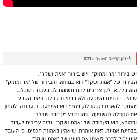
⏱️ זמן קריאה משוער:
1 דקה
יש בירור “מר ומתוק”. ויש בירור “אמת ושקר”.
הבירור של “אמת ושקר” הוא במוחא. והבירור של “מר ומתוק”
הוא בליבא. לכן צריכים לתת תשומת לב בעבודה שבלב,
שיהיה בבחינת השפעה ולא בבחינת קבלה. ומצד הטבע
“מתוק” להאדם רק קבלה, ו”מר” הוא השפעה. והעבודה, להפוך
את הקבלה להשפעה. וזהו נקרא “עבודה שבלב”.
ובמוחא, הוא העבודה של “אמת ושקר”. ולזה צריכים לעבוד
בבחינת אמונה. זאת אומרת, שיאמין באמונת חכמים. כי העובד
אינו יכול לברר לעצמו את הענין של “אמת ושקר”.