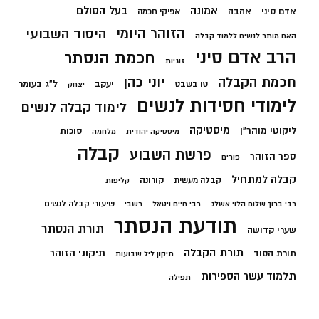
בעל הסולם
אמונה
אדם סיני
אהבה
אפיקי חכמה
הזוהר היומי
היסוד השבועי
האם מותר לנשים ללמוד קבלה
הרב אדם סיני
חכמת הנסתר
זוגיות
חכמת הקבלה
יוני כהן
יעקב
ל"ג בעומר
טו בשבט
יצחק
לימודי חסידות לנשים
לימוד קבלה לנשים
מיסטיקה
ליקוטי מוהר"ן
סוכות
מיסטיקה יהודית
מלחמה
קבלה
פרשת השבוע
ספר הזוהר
פורים
קבלה למתחיל
קורונה
קבלה מעשית
קליפות
שיעורי קבלה לנשים
רבי ברוך שלום הלוי אשלג
רבי חיים ויטאל
רשבי
תודעת הנסתר
תורת הנסתר
שערי קדושה
תורת הקבלה
תיקוני הזוהר
תורת הסוד
תיקון ליל שבועות
תלמוד עשר הספירות
תפילה