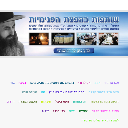
אבן מן החי
אמת
אני לדודי
בהסתכלות גשמית מה שהיה איננו
בנימין
גוף
האם חייב ללמוד קבלה
המקובל יהודה צבי ברנדויין
הס
העולם הבא
זוגיות בתודעת הנסתר
חג האורות
חטא העגל
חיצוניות
חכמת הקבלה
חרדה
חשיבות לימוד קבלה
יחודים
יראה
כלי ברזל
לילית
למה דווקא ירושלים עיר בירה