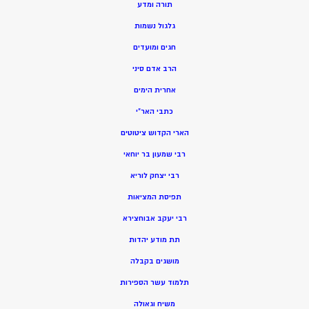
תורה ומדע
גלגול נשמות
חגים ומועדים
הרב אדם סיני
אחרית הימים
כתבי האר”י
הארי הקדוש ציטוטים
רבי שמעון בר יוחאי
רבי יצחק לוריא
תפיסת המציאות
רבי יעקב אבוחצירא
תת מודע יהדות
מושגים בקבלה
תלמוד עשר הספירות
משיח וגאולה