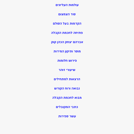
עולמות העליונים
סוד הצמצום
הקדמות בעל הסולם
פתיחה לחכמת הקבלה
אברהם יצחק הכהן קוק
מוסר ותיקון המידות
פירוש חלומות
שיעורי זוהר
הרצאות למתחילים
נבואה ורוח הקודש
מ
בוא לחכמת הקבלה
כתבי המקובלים
ע
שר ספירות