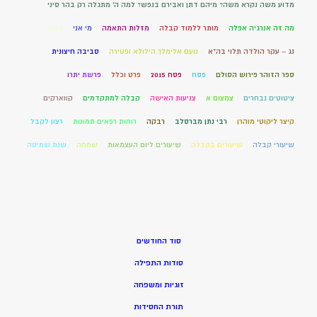
מדוע משה נקרא משה? מיהם דתן ואבירם בנפש? למה ה' מתגלה רק בהר סיני
מה זה אנרגיה אפלה
מותר ללמוד קבלה
מזלות התאמה
מי אני
מסעי
נג – עקר הולדה תלוי בה"א
נועם אלימלך הילולא ופטירה
סביבה חיצונית
ספר הזוהר פירוש הסולם
פסח
פסח 2015
פרט וכלל
פרשת יתרו
ציטוטים נבחרים
צמצום א
צניעות האישה
קבלה למתקדמים
קווארקים
קיצר ליקוטי מוהרן
רבי נתן מברסלב
רבקה
רוחות רפאים תמונות
רצון לקבל
שיעורי קבלה
שיעורים בקבלה
שיעורים ליום העצמאות
שמחה
שנת שמיטה
סוד החודשים
סודות התפילה
זוגיות ומשפחה
תורת החסידות