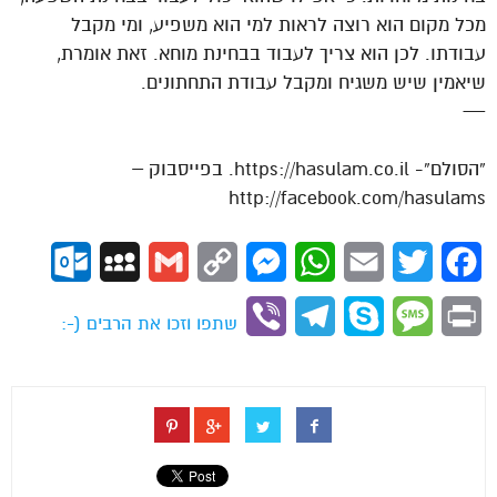
מכל מקום הוא רוצה לראות למי הוא משפיע, ומי מקבל
עבודתו. לכן הוא צריך לעבוד בבחינת מוחא. זאת אומרת,
שיאמין שיש משגיח ומקבל עבודת התחתונים.
—
“הסולם”- https://hasulam.co.il. בפייסבוק –
http://facebook.com/hasulams
ok.com
MySpace
Gmail
Copy
Messenger
WhatsApp
Email
Twitter
Facebook
Link
Viber
Telegram
Skype
Message
Print
שתפו וזכו את הרבים (-: