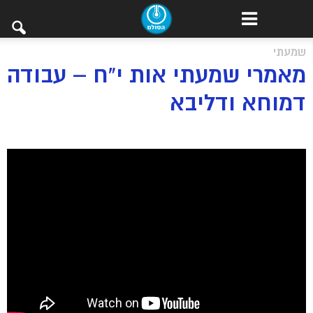
שמעתי
מאמרי שמעתי אות י”ח – עבודה
דמוחא ודליבא