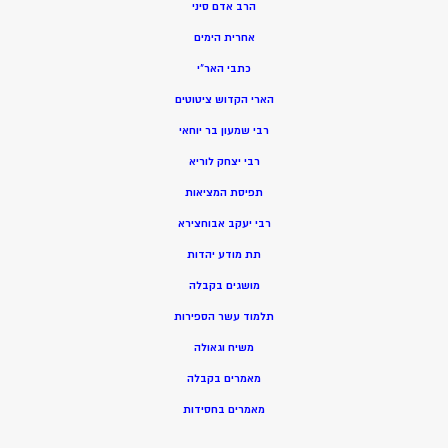
הרב אדם סיני
אחרית הימים
כתבי האר”י
הארי הקדוש ציטוטים
רבי שמעון בר יוחאי
רבי יצחק לוריא
תפיסת המציאות
רבי יעקב אבוחצירא
תת מודע יהדות
מושגים בקבלה
תלמוד עשר הספירות
משיח וגאולה
מאמרים בקבלה
מאמרים בחסידות