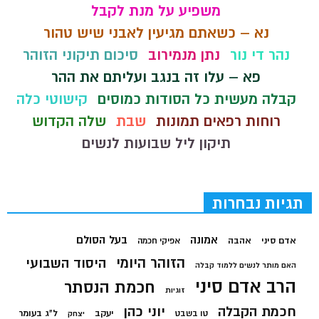
משפיע על מנת לקבל
נא – כשאתם מגיעין לאבני שיש טהור
נהר די נור
נתן מנמירוב
סיכום תיקוני הזוהר
פא – עלו זה בנגב ועליתם את ההר
קבלה מעשית כל הסודות כמוסים
קישוטי כלה
רוחות רפאים תמונות
שבת
שלה הקדוש
תיקון ליל שבועות לנשים
תגיות נבחרות
בעל הסולם
אמונה
אדם סיני
אהבה
אפיקי חכמה
הזוהר היומי
היסוד השבועי
האם מותר לנשים ללמוד קבלה
הרב אדם סיני
חכמת הנסתר
זוגיות
חכמת הקבלה
יוני כהן
יעקב
ל"ג בעומר
טו בשבט
יצחק