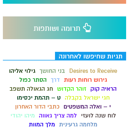
תגיות שחיפשו לאחרונה
Desires to Receive
בני החושך
גילוי אליהו
גירוש רוחות רעות
דרך
הסתר כפול
הראיה קוק
זוהר הקדוש
חג הגאולה תשפב
חגי ישראל בקבלה
ט – תהמת יכסימו
י – ואלה המשפטים
כתבי הדור האחרון
לוח שנה לועזי
למה צריך גאווה
מיהו יהודי
מלחמה גרעינית
מלך המוות