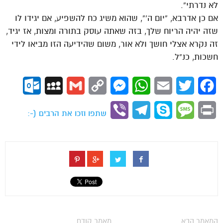
לא נדרתי”.
אם כן אדרבא, “יום ה'”, שהוא משיג כח להשפיע, אם יגידו לו
שזה יהיה הריוח שלך, בזה שאתה עוסק בתורה ומצות, אז יגיד,
זה נקרא אצלי חושך ולא אור, משום שהידיעה הזו מביאו לידי
חשכות, כנ”ל.
ok.com
MySpace
Gmail
Copy
Messenger
WhatsApp
Email
Twitter
Facebook
Link
Viber
Telegram
Skype
Message
Print
שתפו וזכו את הרבים (-:
המאמר הבא
מאמר קודם