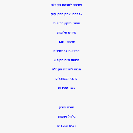
פתיחה לחכמת הקבלה
אברהם יצחק הכהן קוק
מוסר ותיקון המידות
פירוש חלומות
שיעורי זוהר
הרצאות למתחילים
נבואה ורוח הקודש
מ
בוא לחכמת הקבלה
כתבי המקובלים
ע
שר ספירות
תורה ומדע
גלגול נשמות
חגים ומועדים