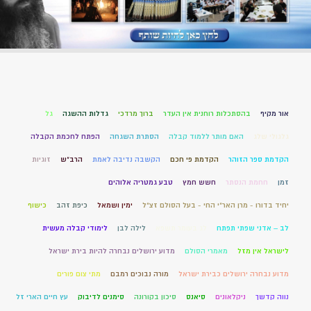
אור מקיף
בהסתכלות רוחנית אין העדר
ברוך מרדכי
גדלות ההשגה
גל
גלגולי שלג
האם מותר ללמוד קבלה
הסתרת השגחה
הפתח לחכמת הקבלה
הקדמת ספר הזוהר
הקדמת פי חכם
הקשבה נדיבה לאמת
הרב"ש
זוגיות
זמן
חחמת הנסתר
חשש חמץ
טבע גמטריה אלוהים
יחיד בדורו - מרן האר"י החי - בעל הסולם זצ"ל
ימין ושמאל
כיפת זהב
כישוף
לב – אדני שפתי תפתח
לג בעומר תשפא
לילה לבן
לימודי קבלה מעשית
לישראל אין מזל
מאמרי הסולם
מדוע ירושלים נבחרה להיות בירת ישראל
מדוע נבחרה ירושלים כבירת ישראל
מורה נבוכים רמבם
מתי צום פורים
נווה קדשך
ניקלאונים
סיאנס
סיכון בקורונה
סימנים לדיבוק
עץ חיים הארי זל