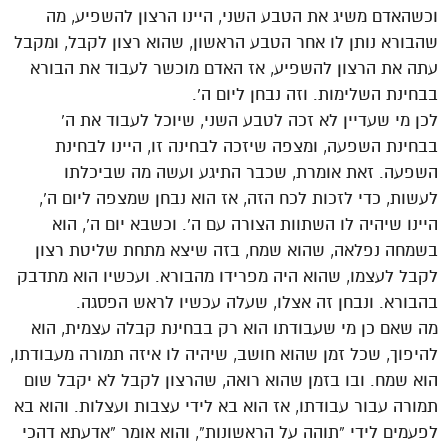
וכשהאדם משיג את הטבע השני, היינו הרצון להשפיע, מה
שהבורא נותן לו אחר הטבע הראשון, שהוא רצון לקבל, ומקבל
עתה את הרצון להשפיע, אז האדם מוכשר לעבוד את הבורא
בבחינת השלימות. וזה נבחן ליום ה’.
לכן מי שעדיין לא זכה לטבע השני, שיוכל לעבוד את ה’
בבחינת השפעה, ומצפה שיזכה לבחינה זו, היינו לבחינת
השפעה. זאת אומרת, שכבר התיגע ועשה מה שביכלתו
לעשות, כדי לזכות לכח הזה, אז הוא נבחן שמצפה ליום ה’,
היינו שיהיה לו השתוות הצורה עם ה’. וכשבא יום ה’, הוא
בשמחה נפלאה, שהוא שמח, בזה שיצא מתחת שליטת רצון
לקבל לעצמו, שהוא היה מפרידו מהבורא. ועכשיו הוא מתדבק
בהבורא. ונבחן זה אצלו, שעלה עכשיו לראש הפסגה.
מה שאם כן מי שעבודתו הוא רק בבחינת קבלה עצמית, הוא
להיפוך, שכל זמן שהוא חושב, שיהיה לו איזה תמורה מעבודתו,
הוא שמח. ובו בזמן שהוא רואה, שהרצון לקבל לא יקבל שום
תמורה עבור עבודתו, אז הוא בא לידי עצבות ועצלות. והוא בא
לפעמים לידי “תוהה על הראשונות”, והוא אומר “אדעתא דהכי