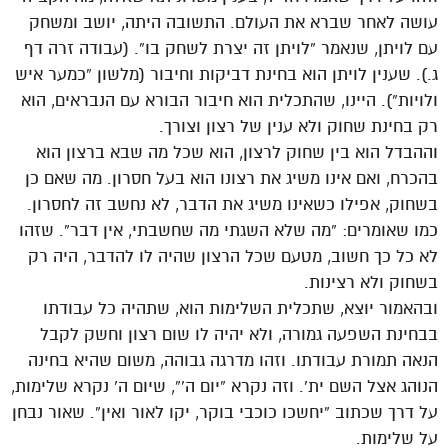
עושה לאחר שברא את העולם. התשובה היתה, יושב ומשחק
עם לויתן, שנאמר “לויתן זה יצרת לשחק בו”. (עבודה זרה דף
ג.). שענין לויתן הוא בחינת דביקות וחיבור (מלשון “כמער איש
ולויות”). היינו, שהתכלית הוא חיבור הבורא עם הנבראים, הוא
רק בחינת שחוק ולא ענין של רצון וצורך.
וההבדל הוא בין שחוק לרצון, הוא שכל מה שבא ברצון הוא
בהכרח, ואם אינו משיג את רצונו הוא בעל חסרון. מה שאם כן
בשחוק, אפילו כשאינו משיג את הדבר, לא נחשב זה לחסרון.
כמו שאומרים: “מה שלא השגתי מה שחשבתי, אין דבר”. שזהו
לא כל כך חשוב, מטעם שכל הרצון שהיה לו להדבר, היה רק
בשחוק ולא רצינות.
ובהאמור יוצא, שתכלית השלימות הוא, שתהיה כל עבודתו
בבחינת השפעה גמורה, ולא יהיה לו שום רצון וחשק לקבל
הנאה תמורת עבודתו. וזהו מדרגה גבוהה, משום שהיא בחינה
הנוהג אצל השם ית’. וזה נקרא “יום ה'”, שיום ה’ נקרא שלימות,
על דרך שכתוב “יחשכו כוכבי בוקר, יקו לאור ואין”. שאור נבחן
על שלימות.