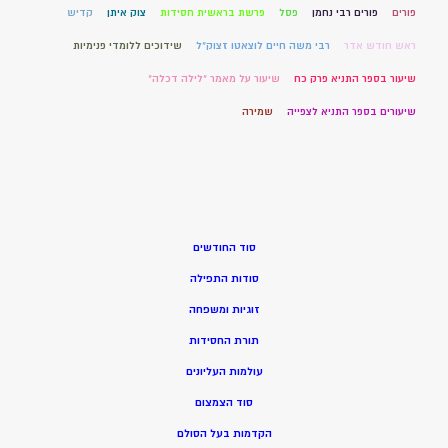
פורים
פורים רבי נחמן
פסל
פרשת בראשית חסידות
צוק איתן
קדיש
ראש חודש אדר
רבי משה חיים לוצאטו זצוק"ל
שידוכים ללומדי פנימיות
שיעור בספר התניא פרק כח
שיעור על מאמר "לילה דכלה"
שיעורים בספר התניא לצפייה
שמירה
סוד החודשים
סודות התפילה
זוגיות ומשפחה
תורת החסידות
עולמות העליונים
סוד הצמצום
הקדמות בעל הסולם