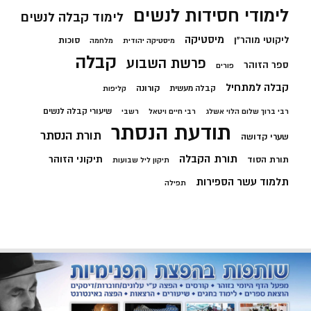
לימודי חסידות לנשים
לימוד קבלה לנשים
מיסטיקה
ליקוטי מוהר"ן
סוכות
מיסטיקה יהודית
מלחמה
קבלה
פרשת השבוע
ספר הזוהר
פורים
קבלה למתחיל
קורונה
קבלה מעשית
קליפות
שיעורי קבלה לנשים
רבי ברוך שלום הלוי אשלג
רבי חיים ויטאל
רשבי
תודעת הנסתר
תורת הנסתר
שערי קדושה
תורת הקבלה
תיקוני הזוהר
תורת הסוד
תיקון ליל שבועות
תלמוד עשר הספירות
תפילה